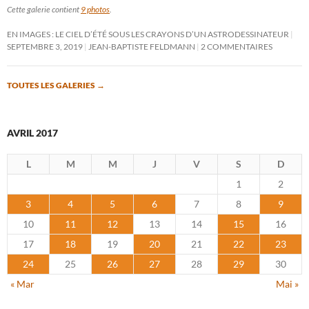
Cette galerie contient
9 photos
.
EN IMAGES : LE CIEL D’ÉTÉ SOUS LES CRAYONS D’UN ASTRODESSINATEUR
SEPTEMBRE 3, 2019
JEAN-BAPTISTE FELDMANN
2 COMMENTAIRES
TOUTES LES GALERIES
→
AVRIL 2017
L
M
M
J
V
S
D
1
2
3
4
5
6
7
8
9
10
11
12
13
14
15
16
17
18
19
20
21
22
23
24
25
26
27
28
29
30
« Mar
Mai »