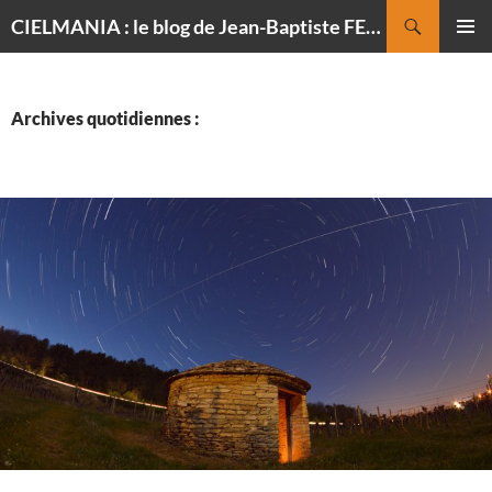
Recherche
CIELMANIA : le blog de Jean-Baptiste FELDMANN, photographe du ciel
ALLER
MENU
AU
PRINCI
CONTENU
Archives quotidiennes :