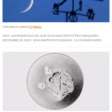
Cette galerie contient
27 photos
.
2019 : LES IMAGES DU CIEL QUE VOUS AVEZ (PEUT-ÊTRE) MANQUÉES
DÉCEMBRE 30, 2019
JEAN-BAPTISTE FELDMANN
11 COMMENTAIRES