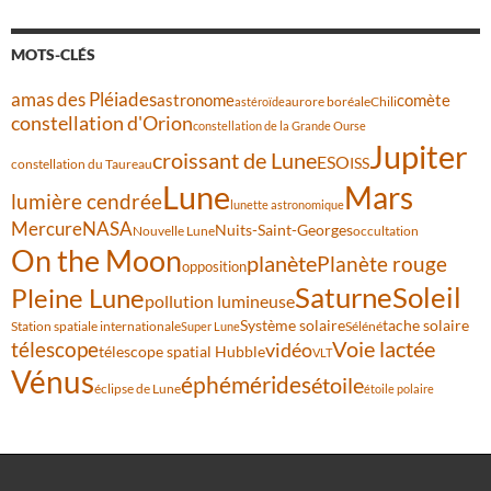
MOTS-CLÉS
amas des Pléiades
comète
astronome
aurore boréale
astéroïde
Chili
constellation d'Orion
constellation de la Grande Ourse
Jupiter
croissant de Lune
ESO
ISS
constellation du Taureau
Lune
Mars
lumière cendrée
lunette astronomique
Mercure
NASA
Nuits-Saint-Georges
Nouvelle Lune
occultation
On the Moon
planète
Planète rouge
opposition
Saturne
Soleil
Pleine Lune
pollution lumineuse
Système solaire
tache solaire
Station spatiale internationale
Séléné
Super Lune
Voie lactée
télescope
vidéo
télescope spatial Hubble
VLT
Vénus
éphémérides
étoile
éclipse de Lune
étoile polaire