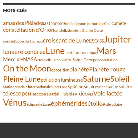
MOTS-CLÉS
amas des Pléiades
comète
astronome
aurore boréale
astéroïde
Chili
constellation d'Orion
constellation de la Grande Ourse
Jupiter
croissant de Lune
ESO
ISS
constellation du Taureau
Lune
Mars
lumière cendrée
lunette astronomique
Mercure
NASA
Nuits-Saint-Georges
Nouvelle Lune
occultation
On the Moon
planète
Planète rouge
opposition
Saturne
Soleil
Pleine Lune
pollution lumineuse
Système solaire
tache solaire
Station spatiale internationale
Séléné
Super Lune
Voie lactée
télescope
vidéo
télescope spatial Hubble
VLT
Vénus
éphémérides
étoile
éclipse de Lune
étoile polaire