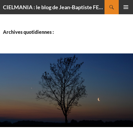
Recherche
CIELMANIA : le blog de Jean-Baptiste FELDMANN, photographe du ciel
ALLER
MENU
AU
PRINCI
CONTENU
Archives quotidiennes :