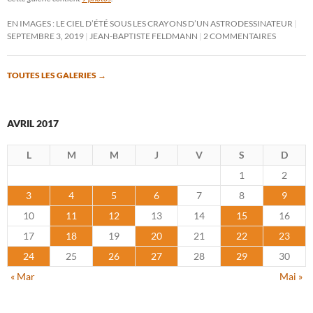
EN IMAGES : LE CIEL D’ÉTÉ SOUS LES CRAYONS D’UN ASTRODESSINATEUR
SEPTEMBRE 3, 2019
JEAN-BAPTISTE FELDMANN
2 COMMENTAIRES
TOUTES LES GALERIES
→
AVRIL 2017
L
M
M
J
V
S
D
1
2
3
4
5
6
7
8
9
10
11
12
13
14
15
16
17
18
19
20
21
22
23
24
25
26
27
28
29
30
« Mar
Mai »