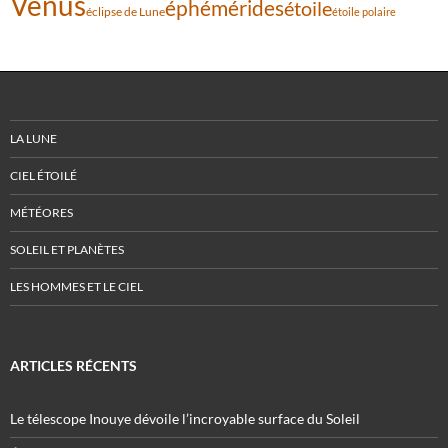
Vénus
éphémérides
étoile
éclipse de Lune
étoile polaire
LA LUNE
CIEL ÉTOILÉ
MÉTÉORES
SOLEIL ET PLANÈTES
LES HOMMES ET LE CIEL
ARTICLES RÉCENTS
Le télescope Inouye dévoile l’incroyable surface du Soleil