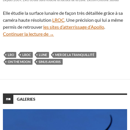
Elle étudie la surface lunaire de façon très détaillée grâce à sa
caméra haute résolution
LROC
. Une précision qui lui a même
permis de retrouver
les sites d’atterrissage d’Apollo
.
On a découvert un nouveau cratère lunai
Continuer la lecture de
→
LRO
LROC
LUNE
MER DE LA TRANQUILLITÉ
ON THE MOON
SINUS AMORIS
GALERIES