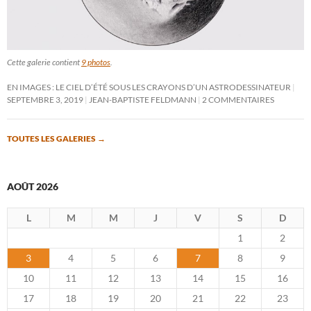
Cette galerie contient
9 photos
.
EN IMAGES : LE CIEL D’ÉTÉ SOUS LES CRAYONS D’UN ASTRODESSINATEUR
SEPTEMBRE 3, 2019
JEAN-BAPTISTE FELDMANN
2 COMMENTAIRES
TOUTES LES GALERIES
→
AOÛT 2026
L
M
M
J
V
S
D
1
2
3
4
5
6
7
8
9
10
11
12
13
14
15
16
17
18
19
20
21
22
23