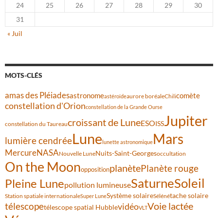
24
25
26
27
28
29
30
31
« Juil
MOTS-CLÉS
amas des Pléiades
comète
astronome
aurore boréale
astéroïde
Chili
constellation d'Orion
constellation de la Grande Ourse
Jupiter
croissant de Lune
ESO
ISS
constellation du Taureau
Lune
Mars
lumière cendrée
lunette astronomique
Mercure
NASA
Nuits-Saint-Georges
Nouvelle Lune
occultation
On the Moon
planète
Planète rouge
opposition
Saturne
Soleil
Pleine Lune
pollution lumineuse
Système solaire
tache solaire
Station spatiale internationale
Séléné
Super Lune
Voie lactée
télescope
vidéo
télescope spatial Hubble
VLT