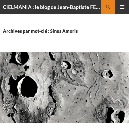
Recherche
CIELMANIA : le blog de Jean-Baptiste FELDMANN, photographe du ciel
ALLER
MENU
AU
PRINCI
CONTENU
Archives par mot-clé : Sinus Amoris