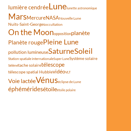
Lune
lumière cendrée
lunette astronomique
Mars
Mercure
NASA
Nouvelle Lune
Nuits-Saint-Georges
occultation
On the Moon
planète
opposition
Pleine Lune
Planète rouge
n nouveau cratère lunaire
Saturne
Soleil
pollution lumineuse
Système solaire
Station spatiale internationale
Super Lune
télescope
tache solaire
Séléné
vidéo
télescope spatial Hubble
VLT
Vénus
Voie lactée
éclipse de Lune
éphémérides
étoile
étoile polaire