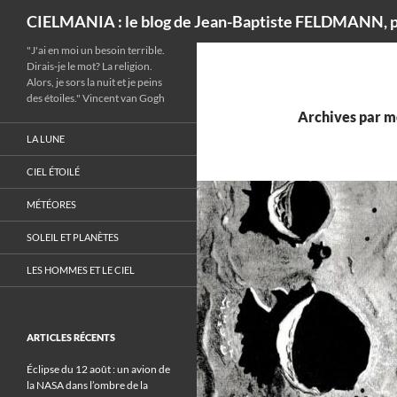
Recherche
CIELMANIA : le blog de Jean-Baptiste FELDMANN, p
"J'ai en moi un besoin terrible.
Dirais-je le mot? La religion.
Alors, je sors la nuit et je peins
des étoiles." Vincent van Gogh
Archives par m
LA LUNE
CIEL ÉTOILÉ
MÉTÉORES
SOLEIL ET PLANÈTES
LES HOMMES ET LE CIEL
ARTICLES RÉCENTS
Éclipse du 12 août : un avion de
la NASA dans l’ombre de la