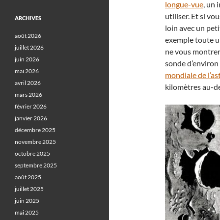
longue-vue
, un 
utiliser. Et si v
ARCHIVES
loin avec un pet
août 2026
exemple toute u
juillet 2026
ne vous montrera
juin 2026
sonde d’environ 
mai 2026
mondiale de l’a
avril 2026
kilomètres au-de
mars 2026
février 2026
janvier 2026
décembre 2025
novembre 2025
octobre 2025
septembre 2025
août 2025
juillet 2025
juin 2025
mai 2025