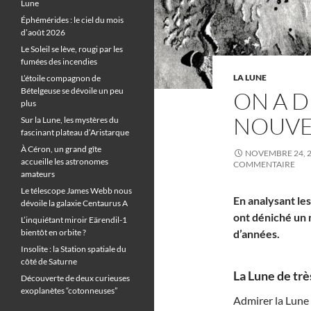
Lune
Éphémérides : le ciel du mois
d’août 2026
Le Soleil se lève, rougi par les
fumées des incendies
LA LUNE
L’étoile compagnon de
Bételgeuse se dévoile un peu
ON A 
plus
NOUVE
Sur la Lune, les mystères du
fascinant plateau d’Aristarque
À Céron, un grand gîte
NOVEMBRE 24, 
accueille les astronomes
COMMENTAIRE
amateurs
Le télescope James Webb nous
En analysant le
dévoile la galaxie Centaurus A
ont déniché un 
L’inquiétant miroir Eärendil-1
bientôt en orbite ?
d’années.
Insolite : la Station spatiale du
côté de Saturne
La Lune de très
Découverte de deux curieuses
exoplanètes “cotonneuses”
Admirer la Lune 