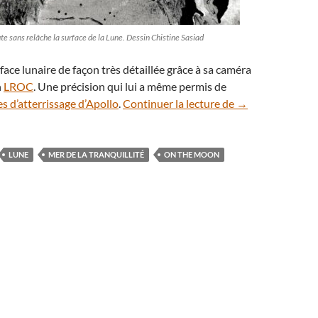
 sans relâche la surface de la Lune. Dessin Chistine Sasiad
rface lunaire de façon très détaillée grâce à sa caméra
n
LROC
. Une précision qui lui a même permis de
On a découvert u
tes d’atterrissage d’Apollo
.
Continuer la lecture de
→
LUNE
MER DE LA TRANQUILLITÉ
ON THE MOON