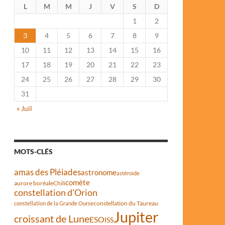
L
M
M
J
V
S
D
1
2
3
4
5
6
7
8
9
10
11
12
13
14
15
16
17
18
19
20
21
22
23
24
25
26
27
28
29
30
31
« Juil
MOTS-CLÉS
amas des Pléiades
astronome
astéroïde
comète
aurore boréale
Chili
constellation d'Orion
constellation du Taureau
constellation de la Grande Ourse
Jupiter
croissant de Lune
ESO
ISS