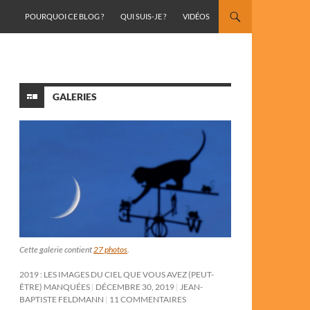
ALLER AU CONTENU
POURQUOI CE BLOG ?
QUI SUIS-JE ?
VIDÉOS
GALERIES
Cette galerie contient
27 photos
.
2019 : LES IMAGES DU CIEL QUE VOUS AVEZ (PEUT-
ÊTRE) MANQUÉES
DÉCEMBRE 30, 2019
JEAN-
BAPTISTE FELDMANN
11 COMMENTAIRES