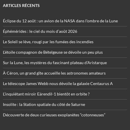
ARTICLES RÉCENTS
Éclipse du 12 août : un avion de la NASA dans l’ombre de la Lune
Éphémérides : le ciel du mois d’août 2026
Le Soleil se lève, rougi par les fumées des incendies
L’étoile compagnon de Bételgeuse se dévoile un peu plus
Sur la Lune, les mystères du fascinant plateau d’Aristarque
À Céron, un grand gîte accueille les astronomes amateurs
Le télescope James Webb nous dévoile la galaxie Centaurus A
L’inquiétant miroir Eärendil-1 bientôt en orbite ?
Insolite : la Station spatiale du côté de Saturne
Découverte de deux curieuses exoplanètes “cotonneuses”