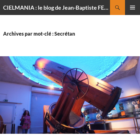
Recherche
CIELMANIA : le blog de Jean-Baptiste FELDMANN, photographe du ciel
ALLER
MENU
AU
PRINCI
CONTENU
Archives par mot-clé : Secrétan