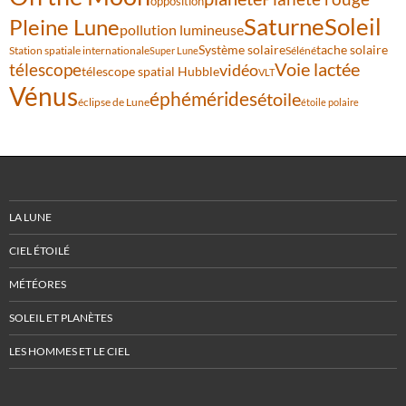
opposition
Saturne
Soleil
Pleine Lune
pollution lumineuse
Système solaire
tache solaire
Station spatiale internationale
Séléné
Super Lune
Voie lactée
télescope
vidéo
télescope spatial Hubble
VLT
Vénus
éphémérides
étoile
éclipse de Lune
étoile polaire
LA LUNE
CIEL ÉTOILÉ
MÉTÉORES
SOLEIL ET PLANÈTES
LES HOMMES ET LE CIEL