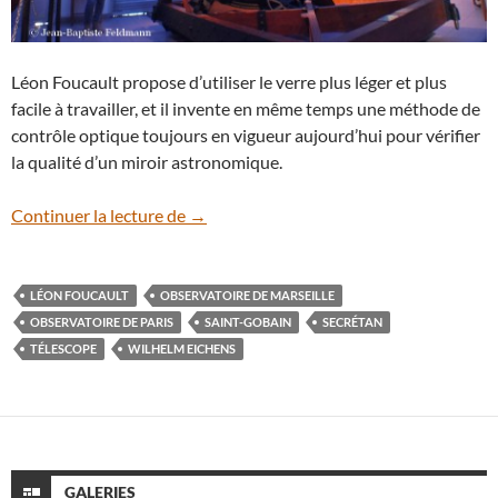
Léon Foucault propose d’utiliser le verre plus léger et plus
facile à travailler, et il invente en même temps une méthode de
contrôle optique toujours en vigueur aujourd’hui pour vérifier
la qualité d’un miroir astronomique.
Le télescope de Foucault à l’Observatoir
Continuer la lecture de
→
LÉON FOUCAULT
OBSERVATOIRE DE MARSEILLE
OBSERVATOIRE DE PARIS
SAINT-GOBAIN
SECRÉTAN
TÉLESCOPE
WILHELM EICHENS
GALERIES