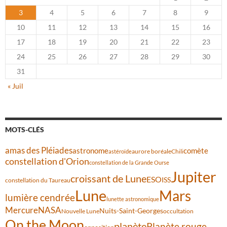
3
4
5
6
7
8
9
10
11
12
13
14
15
16
17
18
19
20
21
22
23
24
25
26
27
28
29
30
31
« Juil
MOTS-CLÉS
amas des Pléiades
comète
astronome
aurore boréale
astéroïde
Chili
constellation d'Orion
constellation de la Grande Ourse
Jupiter
croissant de Lune
ESO
ISS
constellation du Taureau
Lune
Mars
lumière cendrée
lunette astronomique
Mercure
NASA
Nuits-Saint-Georges
Nouvelle Lune
occultation
On the Moon
planète
Planète rouge