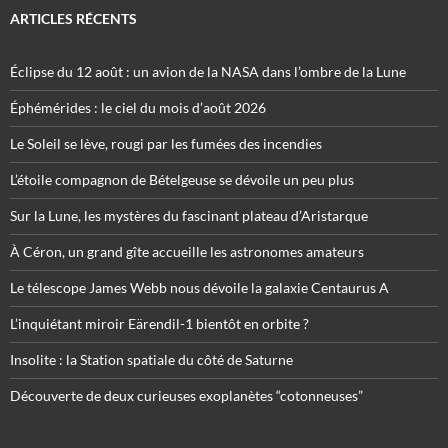
ARTICLES RÉCENTS
Éclipse du 12 août : un avion de la NASA dans l’ombre de la Lune
Éphémérides : le ciel du mois d’août 2026
Le Soleil se lève, rougi par les fumées des incendies
L’étoile compagnon de Bételgeuse se dévoile un peu plus
Sur la Lune, les mystères du fascinant plateau d’Aristarque
À Céron, un grand gîte accueille les astronomes amateurs
Le télescope James Webb nous dévoile la galaxie Centaurus A
L’inquiétant miroir Eärendil-1 bientôt en orbite ?
Insolite : la Station spatiale du côté de Saturne
Découverte de deux curieuses exoplanètes “cotonneuses”