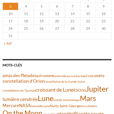
3
4
5
6
7
8
9
10
11
12
13
14
15
16
17
18
19
20
21
22
23
24
25
26
27
28
29
30
31
« Juil
MOTS-CLÉS
amas des Pléiades
comète
astronome
aurore boréale
astéroïde
Chili
constellation d'Orion
constellation de la Grande Ourse
Jupiter
croissant de Lune
ESO
ISS
constellation du Taureau
Lune
Mars
lumière cendrée
lunette astronomique
Mercure
NASA
Nuits-Saint-Georges
Nouvelle Lune
occultation
On the Moon
planète
Planète rouge