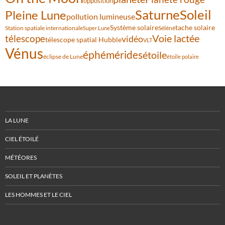
opposition
Saturne
Soleil
Pleine Lune
pollution lumineuse
Système solaire
tache solaire
Station spatiale internationale
Séléné
Super Lune
Voie lactée
télescope
vidéo
télescope spatial Hubble
VLT
Vénus
éphémérides
étoile
éclipse de Lune
étoile polaire
LA LUNE
CIEL ÉTOILÉ
MÉTÉORES
SOLEIL ET PLANÈTES
LES HOMMES ET LE CIEL