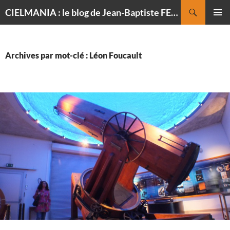
Recherche
CIELMANIA : le blog de Jean-Baptiste FELDMANN, photographe du ciel
ALLER
MENU
AU
PRINCI
CONTENU
Archives par mot-clé : Léon Foucault