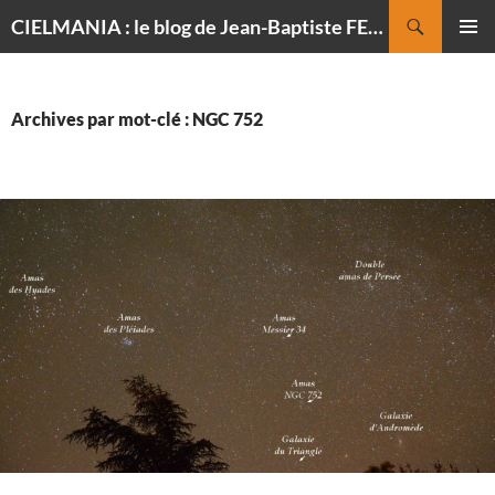
Recherche
CIELMANIA : le blog de Jean-Baptiste FELDMANN, photographe du ciel
ALLER
MENU
AU
PRINCI
CONTENU
Archives par mot-clé : NGC 752