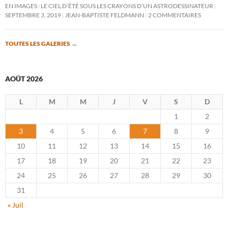
EN IMAGES : LE CIEL D’ÉTÉ SOUS LES CRAYONS D’UN ASTRODESSINATEUR
SEPTEMBRE 3, 2019
JEAN-BAPTISTE FELDMANN
2 COMMENTAIRES
TOUTES LES GALERIES
→
AOÛT 2026
L
M
M
J
V
S
D
1
2
3
4
5
6
7
8
9
10
11
12
13
14
15
16
17
18
19
20
21
22
23
24
25
26
27
28
29
30
31
« Juil