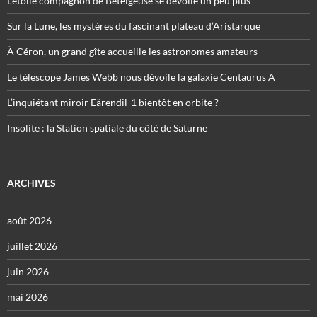
L’étoile compagnon de Bételgeuse se dévoile un peu plus
Sur la Lune, les mystères du fascinant plateau d’Aristarque
À Céron, un grand gîte accueille les astronomes amateurs
Le télescope James Webb nous dévoile la galaxie Centaurus A
L’inquiétant miroir Eärendil-1 bientôt en orbite ?
Insolite : la Station spatiale du côté de Saturne
ARCHIVES
août 2026
juillet 2026
juin 2026
mai 2026