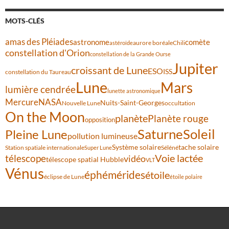
MOTS-CLÉS
amas des Pléiades
comète
astronome
aurore boréale
astéroïde
Chili
constellation d'Orion
constellation de la Grande Ourse
Jupiter
croissant de Lune
ESO
ISS
constellation du Taureau
Lune
Mars
lumière cendrée
lunette astronomique
Mercure
NASA
Nuits-Saint-Georges
Nouvelle Lune
occultation
On the Moon
planète
Planète rouge
opposition
Saturne
Soleil
Pleine Lune
pollution lumineuse
Système solaire
tache solaire
Station spatiale internationale
Séléné
Super Lune
Voie lactée
télescope
vidéo
télescope spatial Hubble
VLT
Vénus
éphémérides
étoile
éclipse de Lune
étoile polaire