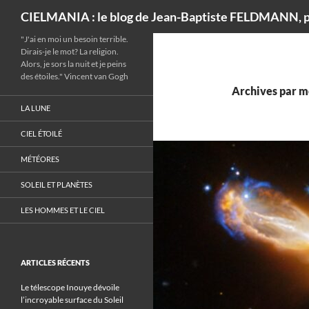
Recherche
CIELMANIA : le blog de Jean-Baptiste FELDMANN, p
"J'ai en moi un besoin terrible.
Dirais-je le mot? La religion.
Alors, je sors la nuit et je peins
des étoiles." Vincent van Gogh
Archives par mo
LA LUNE
CIEL ÉTOILÉ
MÉTÉORES
SOLEIL ET PLANÈTES
LES HOMMES ET LE CIEL
ARTICLES RÉCENTS
Le télescope Inouye dévoile
l’incroyable surface du Soleil