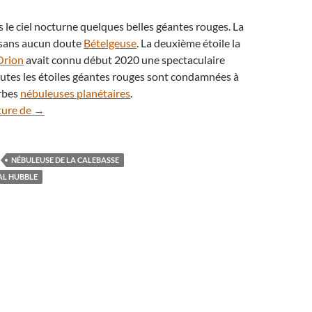
le ciel nocturne quelques belles géantes rouges. La
t sans aucun doute
Bételgeuse
. La deuxième étoile la
Orion
avait connu début 2020 une spectaculaire
Toutes les étoiles géantes rouges sont condamnées à
rbes
nébuleuses planétaires
.
Hubble capture la lente agonie d’une étoile géante rouge
ture de
→
NÉBULEUSE DE LA CALEBASSE
AL HUBBLE