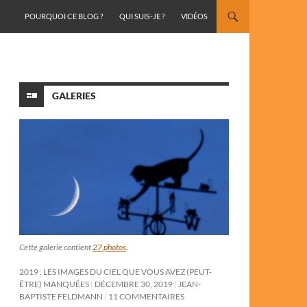
ALLER AU CONTENU
POURQUOI CE BLOG ?
QUI SUIS-JE ?
VIDÉOS
GALERIES
Cette galerie contient
27 photos
.
2019 : LES IMAGES DU CIEL QUE VOUS AVEZ (PEUT-
ÊTRE) MANQUÉES
DÉCEMBRE 30, 2019
JEAN-
BAPTISTE FELDMANN
11 COMMENTAIRES