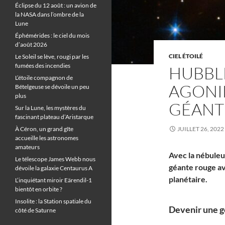
Éclipse du 12 août : un avion de
la NASA dans l’ombre de la
Lune
Éphémérides : le ciel du mois
d’août 2026
CIEL ÉTOILÉ
Le Soleil se lève, rougi par les
fumées des incendies
HUBBL
L’étoile compagnon de
AGONIE
Bételgeuse se dévoile un peu
plus
GÉANT
Sur la Lune, les mystères du
fascinant plateau d’Aristarque
À Céron, un grand gîte
JUILLET 26, 2022
accueille les astronomes
amateurs
Avec la nébuleus
Le télescope James Webb nous
géante rouge ava
dévoile la galaxie Centaurus A
planétaire.
L’inquiétant miroir Eärendil-1
bientôt en orbite ?
Insolite : la Station spatiale du
Devenir une g
côté de Saturne