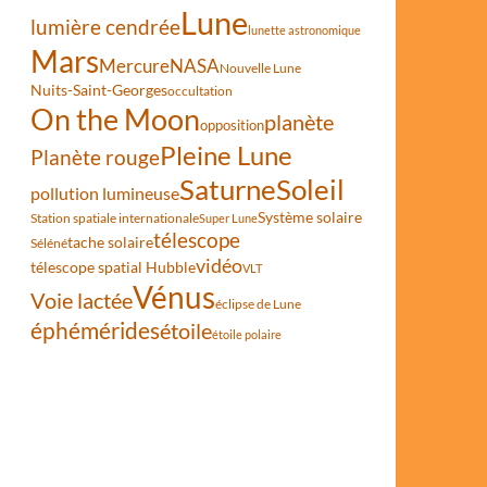
Lune
lumière cendrée
lunette astronomique
Mars
Mercure
NASA
Nouvelle Lune
Nuits-Saint-Georges
occultation
On the Moon
planète
opposition
Pleine Lune
Planète rouge
Saturne
Soleil
pollution lumineuse
Système solaire
Station spatiale internationale
Super Lune
télescope
tache solaire
Séléné
vidéo
télescope spatial Hubble
VLT
Vénus
Voie lactée
éclipse de Lune
éphémérides
étoile
étoile polaire