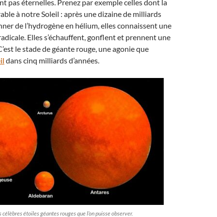
ont pas éternelles. Prenez par exemple celles dont la
able à notre Soleil : après une dizaine de milliards
nner de l’hydrogène en hélium, elles connaissent une
icale. Elles s’échauffent, gonflent et prennent une
C’est le stade de géante rouge, une agonie que
il
dans cinq milliards d’années.
célèbres étoiles géantes rouges que l’on puisse observer.