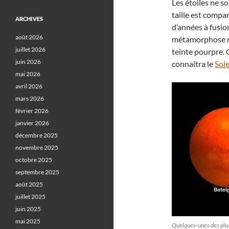
Les étoiles ne s
taille est compar
ARCHIVES
d’années à fusio
août 2026
métamorphose rad
juillet 2026
teinte pourpre. 
juin 2026
connaîtra le
Sole
mai 2026
avril 2026
mars 2026
février 2026
janvier 2026
décembre 2025
novembre 2025
octobre 2025
septembre 2025
août 2025
juillet 2025
juin 2025
mai 2025
Quelques-unes des plus 