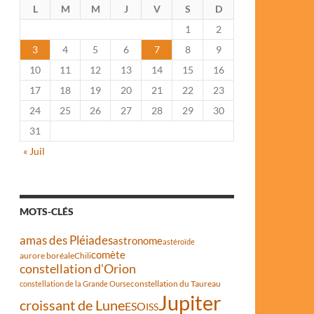
L
M
M
J
V
S
D
1
2
3
4
5
6
7
8
9
10
11
12
13
14
15
16
17
18
19
20
21
22
23
24
25
26
27
28
29
30
31
« Juil
MOTS-CLÉS
amas des Pléiades
astronome
astéroïde
comète
aurore boréale
Chili
constellation d'Orion
constellation du Taureau
constellation de la Grande Ourse
Jupiter
croissant de Lune
ESO
ISS