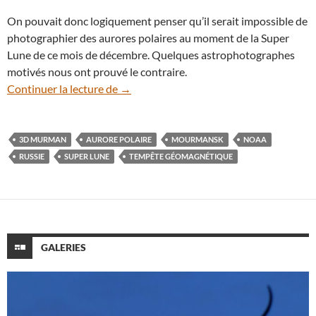
On pouvait donc logiquement penser qu’il serait impossible de
photographier des aurores polaires au moment de la Super
Lune de ce mois de décembre. Quelques astrophotographes
motivés nous ont prouvé le contraire.
De belles aurores polaires se déploient 
Continuer la lecture de
→
3D MURMAN
AURORE POLAIRE
MOURMANSK
NOAA
RUSSIE
SUPER LUNE
TEMPÊTE GÉOMAGNÉTIQUE
GALERIES