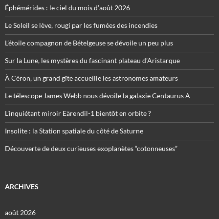
Éphémérides : le ciel du mois d’août 2026
Le Soleil se lève, rougi par les fumées des incendies
L’étoile compagnon de Bételgeuse se dévoile un peu plus
Sur la Lune, les mystères du fascinant plateau d’Aristarque
À Céron, un grand gîte accueille les astronomes amateurs
Le télescope James Webb nous dévoile la galaxie Centaurus A
L’inquiétant miroir Eärendil-1 bientôt en orbite ?
Insolite : la Station spatiale du côté de Saturne
Découverte de deux curieuses exoplanètes “cotonneuses”
ARCHIVES
août 2026