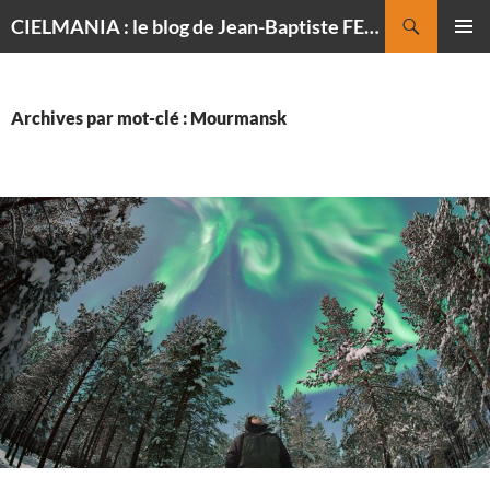
Recherche
CIELMANIA : le blog de Jean-Baptiste FELDMANN, photographe du ciel
ALLER
MENU
AU
PRINCI
CONTENU
Archives par mot-clé : Mourmansk