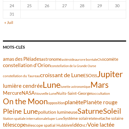
24
25
26
27
28
29
30
31
« Juil
MOTS-CLÉS
amas des Pléiades
comète
astronome
aurore boréale
astéroïde
Chili
constellation d'Orion
constellation de la Grande Ourse
Jupiter
croissant de Lune
ESO
ISS
constellation du Taureau
Lune
Mars
lumière cendrée
lunette astronomique
Mercure
NASA
Nuits-Saint-Georges
Nouvelle Lune
occultation
On the Moon
planète
Planète rouge
opposition
Saturne
Soleil
Pleine Lune
pollution lumineuse
Système solaire
tache solaire
Station spatiale internationale
Séléné
Super Lune
Voie lactée
télescope
vidéo
télescope spatial Hubble
VLT