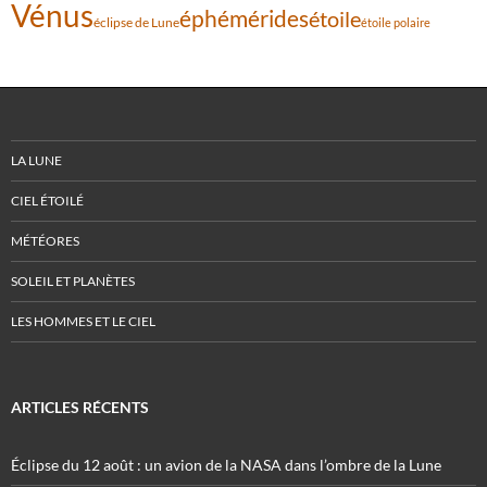
Vénus
éphémérides
étoile
éclipse de Lune
étoile polaire
LA LUNE
CIEL ÉTOILÉ
MÉTÉORES
SOLEIL ET PLANÈTES
LES HOMMES ET LE CIEL
ARTICLES RÉCENTS
Éclipse du 12 août : un avion de la NASA dans l’ombre de la Lune