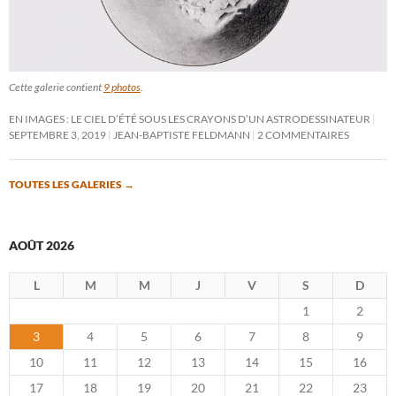
Cette galerie contient
9 photos
.
EN IMAGES : LE CIEL D’ÉTÉ SOUS LES CRAYONS D’UN ASTRODESSINATEUR
SEPTEMBRE 3, 2019
JEAN-BAPTISTE FELDMANN
2 COMMENTAIRES
TOUTES LES GALERIES
→
AOÛT 2026
L
M
M
J
V
S
D
1
2
3
4
5
6
7
8
9
10
11
12
13
14
15
16
17
18
19
20
21
22
23