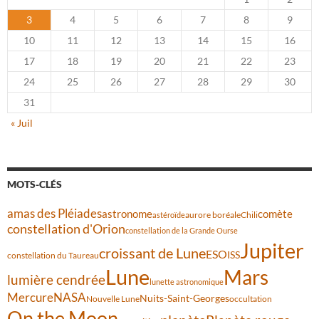
3
4
5
6
7
8
9
10
11
12
13
14
15
16
17
18
19
20
21
22
23
24
25
26
27
28
29
30
31
« Juil
MOTS-CLÉS
amas des Pléiades
comète
astronome
aurore boréale
astéroïde
Chili
constellation d'Orion
constellation de la Grande Ourse
Jupiter
croissant de Lune
ESO
ISS
constellation du Taureau
Lune
Mars
lumière cendrée
lunette astronomique
Mercure
NASA
Nuits-Saint-Georges
Nouvelle Lune
occultation
On the Moon