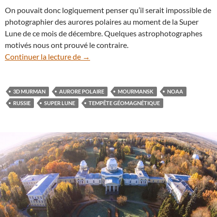
On pouvait donc logiquement penser qu’il serait impossible de
photographier des aurores polaires au moment de la Super
Lune de ce mois de décembre. Quelques astrophotographes
motivés nous ont prouvé le contraire.
De belles aurores polaires se déploient 
Continuer la lecture de
→
3D MURMAN
AURORE POLAIRE
MOURMANSK
NOAA
RUSSIE
SUPER LUNE
TEMPÊTE GÉOMAGNÉTIQUE