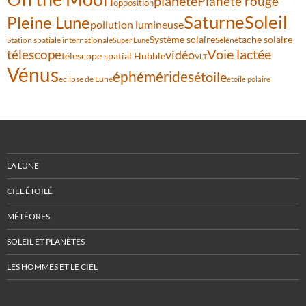
planète
Planète rouge
opposition
Saturne
Soleil
Pleine Lune
pollution lumineuse
Système solaire
tache solaire
Station spatiale internationale
Séléné
Super Lune
Voie lactée
télescope
vidéo
télescope spatial Hubble
VLT
Vénus
éphémérides
étoile
éclipse de Lune
étoile polaire
LA LUNE
CIEL ÉTOILÉ
MÉTÉORES
SOLEIL ET PLANÈTES
LES HOMMES ET LE CIEL