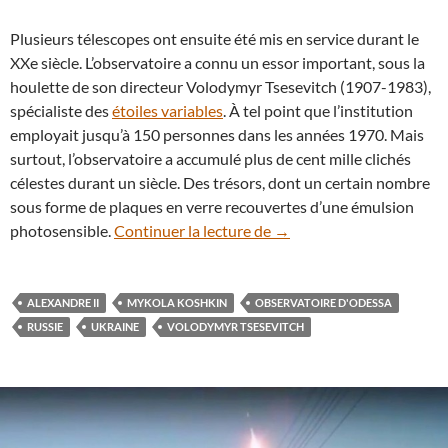
Plusieurs télescopes ont ensuite été mis en service durant le
XXe siècle. L’observatoire a connu un essor important, sous la
houlette de son directeur Volodymyr Tsesevitch (1907-1983),
spécialiste des
étoiles variables
. À tel point que l’institution
employait jusqu’à 150 personnes dans les années 1970. Mais
surtout, l’observatoire a accumulé plus de cent mille clichés
célestes durant un siècle. Des trésors, dont un certain nombre
sous forme de plaques en verre recouvertes d’une émulsion
À l’Observatoire d’Odessa,
photosensible.
Continuer la lecture de
→
ALEXANDRE II
MYKOLA KOSHKIN
OBSERVATOIRE D'ODESSA
RUSSIE
UKRAINE
VOLODYMYR TSESEVITCH