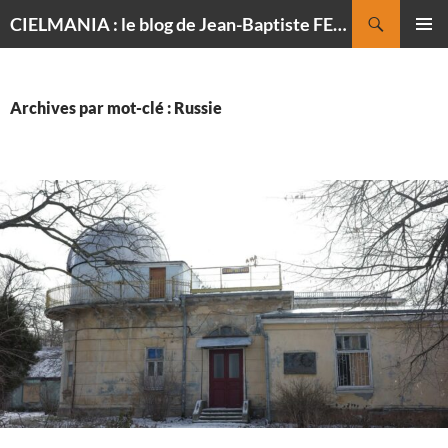
Recherche
CIELMANIA : le blog de Jean-Baptiste FELDMANN, photographe du ciel
ALLER
MENU
AU
PRINCI
CONTENU
Archives par mot-clé : Russie