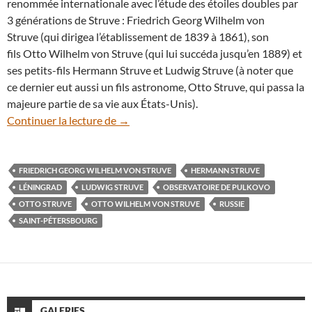
renommée internationale avec l’étude des étoiles doubles par
3 générations de Struve : Friedrich Georg Wilhelm von
Struve (qui dirigea l’établissement de 1839 à 1861), son
fils Otto Wilhelm von Struve (qui lui succéda jusqu’en 1889) et
ses petits-fils Hermann Struve et Ludwig Struve (à noter que
ce dernier eut aussi un fils astronome, Otto Struve, qui passa la
majeure partie de sa vie aux États-Unis).
L’Observatoire de Pulkovo menacé par l’
Continuer la lecture de
→
FRIEDRICH GEORG WILHELM VON STRUVE
HERMANN STRUVE
LÉNINGRAD
LUDWIG STRUVE
OBSERVATOIRE DE PULKOVO
OTTO STRUVE
OTTO WILHELM VON STRUVE
RUSSIE
SAINT-PÉTERSBOURG
GALERIES