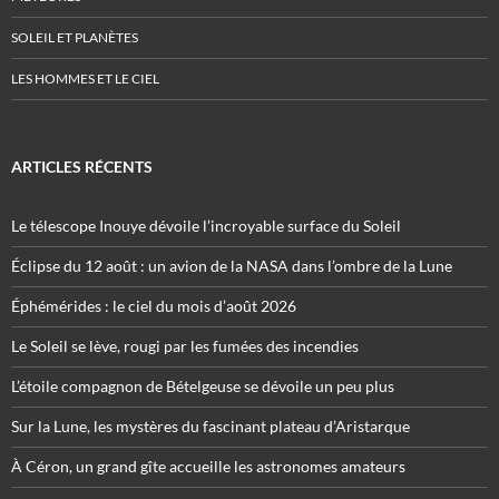
SOLEIL ET PLANÈTES
LES HOMMES ET LE CIEL
ARTICLES RÉCENTS
Le télescope Inouye dévoile l’incroyable surface du Soleil
Éclipse du 12 août : un avion de la NASA dans l’ombre de la Lune
Éphémérides : le ciel du mois d’août 2026
Le Soleil se lève, rougi par les fumées des incendies
L’étoile compagnon de Bételgeuse se dévoile un peu plus
Sur la Lune, les mystères du fascinant plateau d’Aristarque
À Céron, un grand gîte accueille les astronomes amateurs