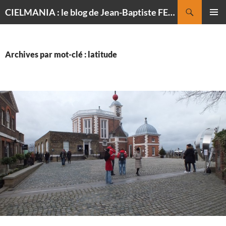
Recherche
CIELMANIA : le blog de Jean-Baptiste FELDMANN, photographe du ciel
ALLER
MENU
AU
PRINCI
CONTENU
Archives par mot-clé : latitude