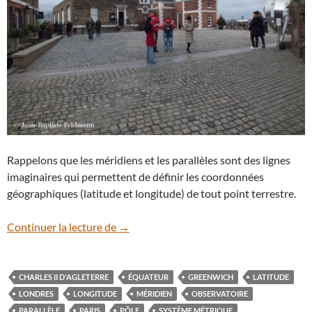
Rappelons que les méridiens et les parallèles sont des lignes
imaginaires qui permettent de définir les coordonnées
géographiques (latitude et longitude) de tout point terrestre.
Le méridien de Greenwich
Continuer la lecture de
→
CHARLES II D'AGLETERRE
ÉQUATEUR
GREENWICH
LATITUDE
LONDRES
LONGITUDE
MÉRIDIEN
OBSERVATOIRE
PARALLÈLE
PARIS
PÔLE
SYSTÈME MÉTRIQUE