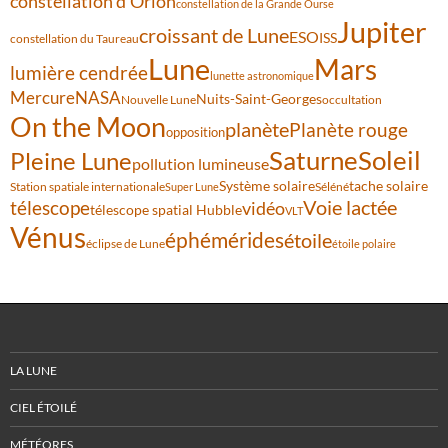
constellation d'Orion
constellation de la Grande Ourse
Jupiter
croissant de Lune
ESO
ISS
constellation du Taureau
Lune
Mars
lumière cendrée
lunette astronomique
Mercure
NASA
Nuits-Saint-Georges
Nouvelle Lune
occultation
On the Moon
planète
Planète rouge
opposition
Saturne
Soleil
Pleine Lune
pollution lumineuse
Système solaire
tache solaire
Station spatiale internationale
Séléné
Super Lune
Voie lactée
télescope
vidéo
télescope spatial Hubble
VLT
Vénus
éphémérides
étoile
éclipse de Lune
étoile polaire
LA LUNE
CIEL ÉTOILÉ
MÉTÉORES