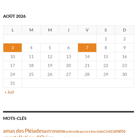
AOÛT 2026
L
M
M
J
V
S
D
1
2
3
4
5
6
7
8
9
10
11
12
13
14
15
16
17
18
19
20
21
22
23
24
25
26
27
28
29
30
31
« Juil
MOTS-CLÉS
amas des Pléiades
comète
astronome
aurore boréale
astéroïde
Chili