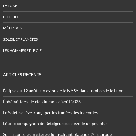
LA LUNE
CIEL ÉTOILÉ
MÉTÉORES
SOLEIL ET PLANÈTES
LES HOMMES ET LE CIEL
ARTICLES RÉCENTS
Éclipse du 12 août : un avion de la NASA dans l’ombre de la Lune
Éphémérides : le ciel du mois d’août 2026
Le Soleil se lève, rougi par les fumées des incendies
L’étoile compagnon de Bételgeuse se dévoile un peu plus
Sur la Lune, les mystères du fascinant plateau d’Aristarque