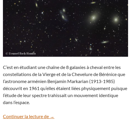
C’est en étudiant une chaîne de 8 galaxies à cheval entre les
constellations de la Vierge et de la Chevelure de Bérénice que
l’astronome arménien Benjamin Markarian (1913-1985)
découvrit en 1961 qu’elles étaient liées physiquement puisque
l’étude de leur spectre trahissait un mouvement identique
dans l’espace.
Les galaxies de la Chaîne de Markarian
Continuer la lecture de
→