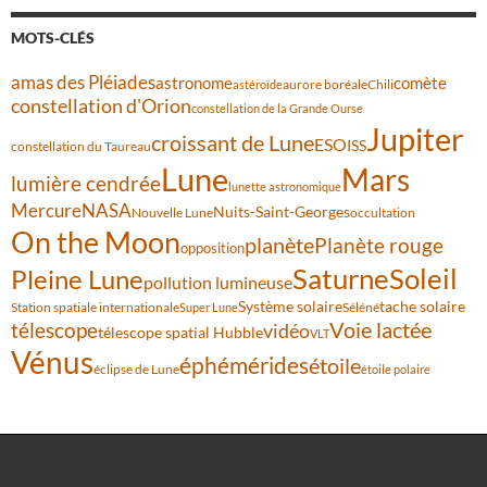
MOTS-CLÉS
amas des Pléiades
comète
astronome
aurore boréale
astéroïde
Chili
constellation d'Orion
constellation de la Grande Ourse
Jupiter
croissant de Lune
ESO
ISS
constellation du Taureau
Lune
Mars
lumière cendrée
lunette astronomique
Mercure
NASA
Nuits-Saint-Georges
Nouvelle Lune
occultation
On the Moon
planète
Planète rouge
opposition
Saturne
Soleil
Pleine Lune
pollution lumineuse
Système solaire
tache solaire
Station spatiale internationale
Séléné
Super Lune
Voie lactée
télescope
vidéo
télescope spatial Hubble
VLT
Vénus
éphémérides
étoile
éclipse de Lune
étoile polaire