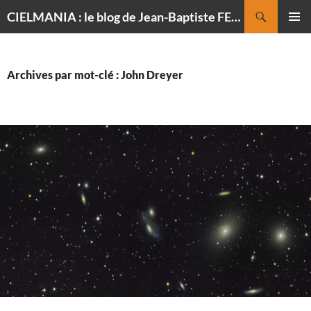
Recherche
CIELMANIA : le blog de Jean-Baptiste FELDMANN, photographe du ciel
ALLER
MENU
AU
PRINCI
CONTENU
Archives par mot-clé : John Dreyer