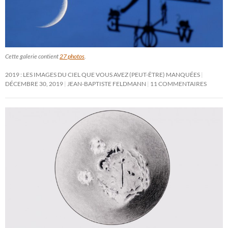
Cette galerie contient
27 photos
.
2019 : LES IMAGES DU CIEL QUE VOUS AVEZ (PEUT-ÊTRE) MANQUÉES
DÉCEMBRE 30, 2019
JEAN-BAPTISTE FELDMANN
11 COMMENTAIRES