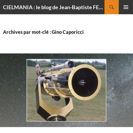
Recherche
CIELMANIA : le blog de Jean-Baptiste FELDMANN, photographe du ciel
ALLER
MENU
AU
PRINCI
CONTENU
Archives par mot-clé : Gino Caporicci