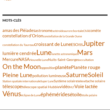
MOTS-CLÉS
amas des Pléiades
comète
astronome
aurore boréale
astéroïde
Chili
constellation d'Orion
constellation de la Grande Ourse
Jupiter
croissant de Lune
ESO
ISS
constellation du Taureau
Lune
Mars
lumière cendrée
lunette astronomique
Mercure
NASA
Nuits-Saint-Georges
Nouvelle Lune
occultation
On the Moon
planète
Planète rouge
opposition
Saturne
Soleil
Pleine Lune
pollution lumineuse
Système solaire
tache solaire
Station spatiale internationale
Séléné
Super Lune
Voie lactée
télescope
vidéo
télescope spatial Hubble
VLT
Vénus
éphémérides
étoile
éclipse de Lune
étoile polaire