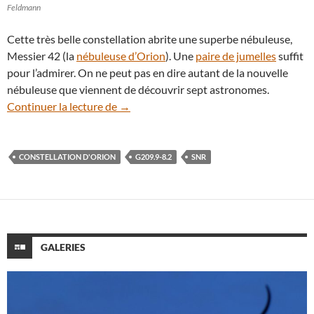
Feldmann
Cette très belle constellation abrite une superbe nébuleuse,
Messier 42 (la
nébuleuse d’Orion
). Une
paire de jumelles
suffit
pour l’admirer. On ne peut pas en dire autant de la nouvelle
nébuleuse que viennent de découvrir sept astronomes.
Une immense nébuleuse découverte du c
Continuer la lecture de
→
CONSTELLATION D'ORION
G209.9-8.2
SNR
GALERIES