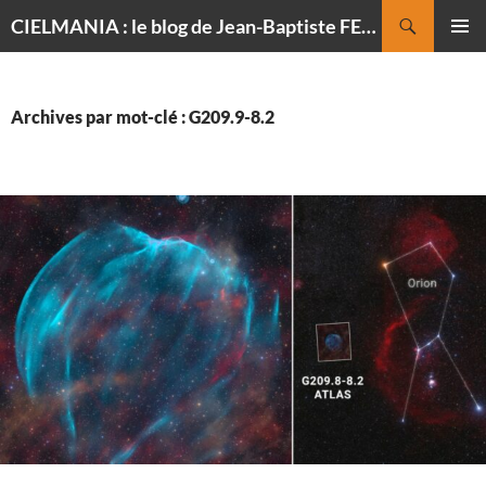
Recherche
CIELMANIA : le blog de Jean-Baptiste FELDMANN, photographe du ciel
ALLER
MENU
AU
PRINCI
CONTENU
Archives par mot-clé : G209.9-8.2