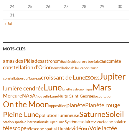
24
25
26
27
28
29
30
31
« Juil
MOTS-CLÉS
amas des Pléiades
comète
astronome
aurore boréale
astéroïde
Chili
constellation d'Orion
constellation de la Grande Ourse
Jupiter
croissant de Lune
ESO
ISS
constellation du Taureau
Lune
Mars
lumière cendrée
lunette astronomique
Mercure
NASA
Nuits-Saint-Georges
Nouvelle Lune
occultation
On the Moon
planète
Planète rouge
opposition
Saturne
Soleil
Pleine Lune
pollution lumineuse
Système solaire
tache solaire
Station spatiale internationale
Séléné
Super Lune
Voie lactée
télescope
vidéo
télescope spatial Hubble
VLT