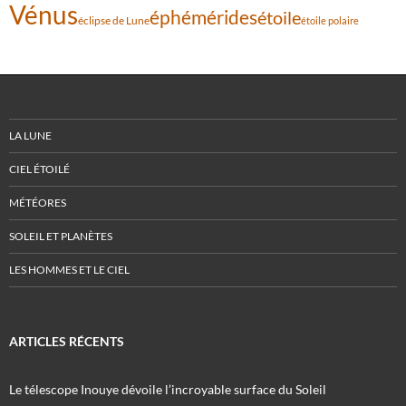
Vénus
éphémérides
étoile
éclipse de Lune
étoile polaire
LA LUNE
CIEL ÉTOILÉ
MÉTÉORES
SOLEIL ET PLANÈTES
LES HOMMES ET LE CIEL
ARTICLES RÉCENTS
Le télescope Inouye dévoile l’incroyable surface du Soleil