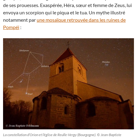
de ses prouesses. Exaspérée, Héra, sœur et femme de Zeus, lui
envoya un scorpion qui le piqua et le tua. Un mythe illustré
notamment par
une mosaïque retrouvée dans les ruines de
Pompéi
:
La constellation d’Orion et l’église de Reulle-Vergy (Bourgogne). © Jean-Baptiste