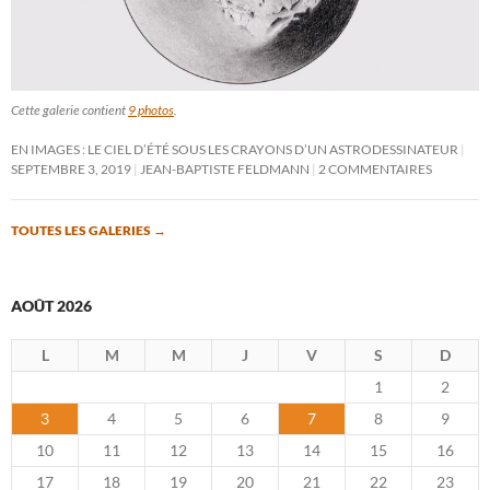
Cette galerie contient
9 photos
.
EN IMAGES : LE CIEL D’ÉTÉ SOUS LES CRAYONS D’UN ASTRODESSINATEUR
SEPTEMBRE 3, 2019
JEAN-BAPTISTE FELDMANN
2 COMMENTAIRES
TOUTES LES GALERIES
→
AOÛT 2026
L
M
M
J
V
S
D
1
2
3
4
5
6
7
8
9
10
11
12
13
14
15
16
17
18
19
20
21
22
23