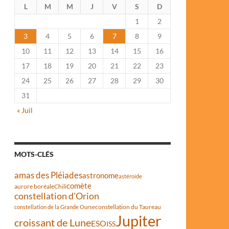
L
M
M
J
V
S
D
1
2
3
4
5
6
7
8
9
10
11
12
13
14
15
16
17
18
19
20
21
22
23
24
25
26
27
28
29
30
31
« Juil
MOTS-CLÉS
amas des Pléiades
astronome
astéroïde
comète
aurore boréale
Chili
constellation d'Orion
constellation du Taureau
constellation de la Grande Ourse
Jupiter
croissant de Lune
ESO
ISS