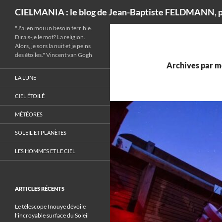
Recherche
CIELMANIA : le blog de Jean-Baptiste FELDMANN, p
"J'ai en moi un besoin terrible.
Dirais-je le mot? La religion.
Alors, je sors la nuit et je peins
des étoiles." Vincent van Gogh
Archives par mo
LA LUNE
CIEL ÉTOILÉ
MÉTÉORES
SOLEIL ET PLANÈTES
LES HOMMES ET LE CIEL
ARTICLES RÉCENTS
Le télescope Inouye dévoile
l’incroyable surface du Soleil