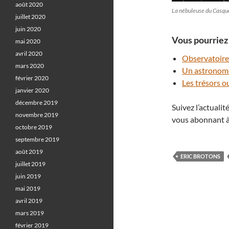
août 2020
La nébuleuse du Casqu
juillet 2020
juin 2020
Vous pourriez 
mai 2020
avril 2020
Observatoire
mars 2020
Un astronome
février 2020
Les trésors 
janvier 2020
décembre 2019
Suivez l’actuali
novembre 2019
vous abonnant à
octobre 2019
septembre 2019
août 2019
ERIC BROTONS
juillet 2019
juin 2019
mai 2019
avril 2019
mars 2019
février 2019