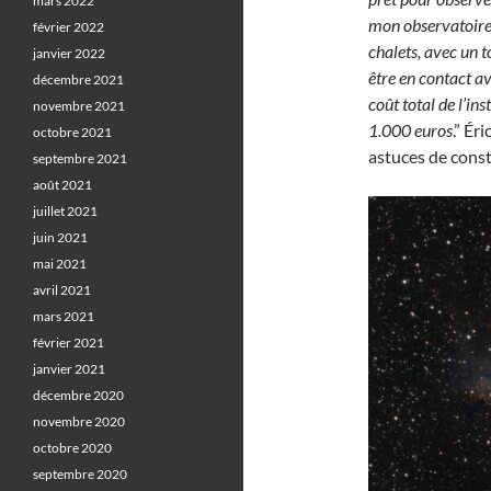
mars 2022
mon observatoire es
février 2022
chalets, avec un t
janvier 2022
être en contact avec
décembre 2021
coût total de l’in
novembre 2021
1.000 euros
.” Ér
octobre 2021
astuces de const
septembre 2021
août 2021
juillet 2021
juin 2021
mai 2021
avril 2021
mars 2021
février 2021
janvier 2021
décembre 2020
novembre 2020
octobre 2020
septembre 2020