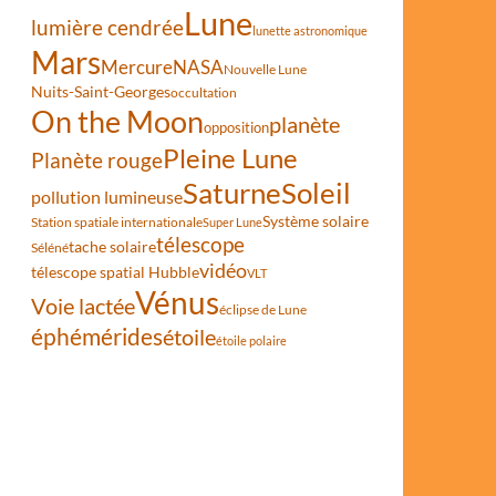
Lune
lumière cendrée
lunette astronomique
Mars
Mercure
NASA
Nouvelle Lune
Nuits-Saint-Georges
occultation
On the Moon
planète
opposition
Pleine Lune
Planète rouge
Saturne
Soleil
pollution lumineuse
Système solaire
Station spatiale internationale
Super Lune
télescope
tache solaire
Séléné
vidéo
télescope spatial Hubble
VLT
Vénus
Voie lactée
éclipse de Lune
éphémérides
étoile
étoile polaire