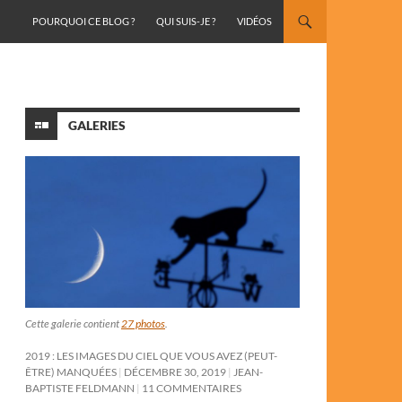
ALLER AU CONTENU
POURQUOI CE BLOG ?
QUI SUIS-JE ?
VIDÉOS
GALERIES
Cette galerie contient
27 photos
.
2019 : LES IMAGES DU CIEL QUE VOUS AVEZ (PEUT-
ÊTRE) MANQUÉES
DÉCEMBRE 30, 2019
JEAN-
BAPTISTE FELDMANN
11 COMMENTAIRES