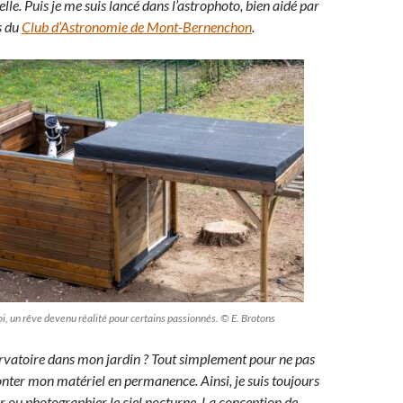
elle. Puis je me suis lancé dans l’astrophoto, bien aidé par
s du
Club d’Astronomie de Mont-Bernenchon
.
i, un rêve devenu réalité pour certains passionnés. © E. Brotons
rvatoire dans mon jardin ? Tout simplement pour ne pas
ter mon matériel en permanence. Ainsi, je suis toujours
r ou photographier le ciel nocturne. La conception de