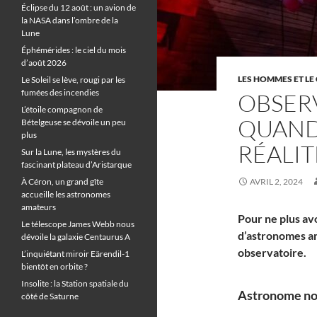
Éclipse du 12 août : un avion de
la NASA dans l’ombre de la
Lune
Éphémérides : le ciel du mois
d’août 2026
LES HOMMES ET LE 
Le Soleil se lève, rougi par les
fumées des incendies
OBSER
L’étoile compagnon de
QUAND
Bételgeuse se dévoile un peu
plus
RÉALIT
Sur la Lune, les mystères du
fascinant plateau d’Aristarque
À Céron, un grand gîte
AVRIL 2, 2024
accueille les astronomes
amateurs
Pour ne plus avo
Le télescope James Webb nous
d’astronomes am
dévoile la galaxie Centaurus A
observatoire.
L’inquiétant miroir Eärendil-1
bientôt en orbite ?
Insolite : la Station spatiale du
Astronome no
côté de Saturne