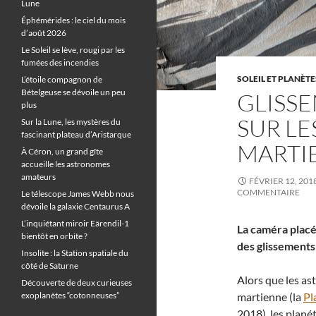
Lune
Éphémérides : le ciel du mois
d’août 2026
Le Soleil se lève, rougi par les
fumées des incendies
SOLEIL ET PLANÈTE
L’étoile compagnon de
Bételgeuse se dévoile un peu
GLISS
plus
SUR LE
Sur la Lune, les mystères du
fascinant plateau d’Aristarque
MARTI
À Céron, un grand gîte
accueille les astronomes
amateurs
FÉVRIER 12, 201
COMMENTAIRE
Le télescope James Webb nous
dévoile la galaxie Centaurus A
L’inquiétant miroir Eärendil-1
La caméra placé
bientôt en orbite ?
des glissements 
Insolite : la Station spatiale du
côté de Saturne
Alors que les a
Découverte de deux curieuses
exoplanètes “cotonneuses”
martienne (la
Pl
2018), les plané