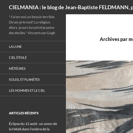
Recherche
CIELMANIA : le blog de Jean-Baptiste FELDMANN, p
"J'ai en moi un besoin terrible.
Dirais-je le mot? La religion.
Alors, je sors la nuit et je peins
des étoiles." Vincent van Gogh
Archives par m
LA LUNE
CIEL ÉTOILÉ
MÉTÉORES
SOLEIL ET PLANÈTES
LES HOMMES ET LE CIEL
ARTICLES RÉCENTS
Éclipse du 12 août : un avion de
la NASA dans l’ombre de la