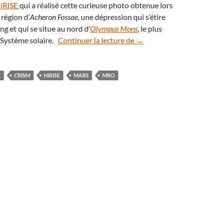
iRISE
qui a réalisé cette curieuse photo obtenue lors
 région d’
Acheron Fossae
, une dépression qui s’étire
ng et qui se situe au nord d’
Olympus Mons
, le plus
Glissements de terrain s
 Système solaire.
Continuer la lecture de
→
E
CRISM
HIRISE
MARS
MRO