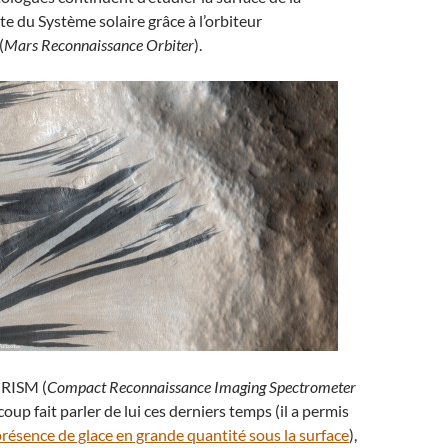
e du Système solaire grâce à l’orbiteur
(
Mars Reconnaissance Orbiter
).
CRISM (
Compact Reconnaissance Imaging Spectrometer
coup fait parler de lui ces derniers temps (il a permis
présence de glace en grande quantité sous la surface
),