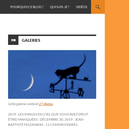
ALLER AU CONTENU
POURQUOI CE BLOG ?
QUI SUIS-JE ?
VIDÉOS
GALERIES
Cette galerie contient
27 photos
.
2019 : LES IMAGES DU CIEL QUE VOUS AVEZ (PEUT-
ÊTRE) MANQUÉES
DÉCEMBRE 30, 2019
JEAN-
BAPTISTE FELDMANN
11 COMMENTAIRES