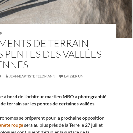
S
EMENTS DE TERRAIN
S PENTES DES VALLÉES
ENNES
8
JEAN-BAPTISTE FELDMANN
LAISSER UN
e à bord de l’orbiteur martien MRO a photographié
de terrain sur les pentes de certaines vallées.
stronomes se préparent pour la prochaine opposition
anète rouge
sera au plus près de la Terre le 27 juillet
tologues continuent d’étudier la surface de la