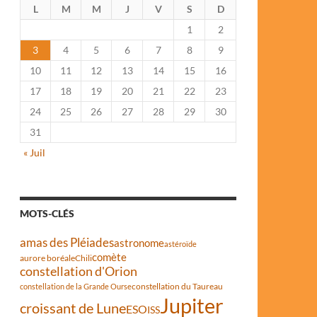
L
M
M
J
V
S
D
1
2
3
4
5
6
7
8
9
10
11
12
13
14
15
16
17
18
19
20
21
22
23
24
25
26
27
28
29
30
31
« Juil
MOTS-CLÉS
amas des Pléiades
astronome
astéroïde
comète
aurore boréale
Chili
constellation d'Orion
constellation du Taureau
constellation de la Grande Ourse
Jupiter
croissant de Lune
ESO
ISS