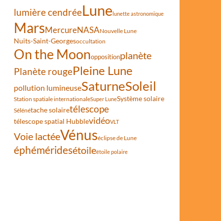
Lune
lumière cendrée
lunette astronomique
Mars
Mercure
NASA
Nouvelle Lune
ur les pentes des vallées martiennes
Nuits-Saint-Georges
occultation
On the Moon
planète
opposition
Pleine Lune
Planète rouge
Saturne
Soleil
pollution lumineuse
Système solaire
Station spatiale internationale
Super Lune
télescope
tache solaire
Séléné
vidéo
télescope spatial Hubble
VLT
Vénus
Voie lactée
éclipse de Lune
éphémérides
étoile
étoile polaire