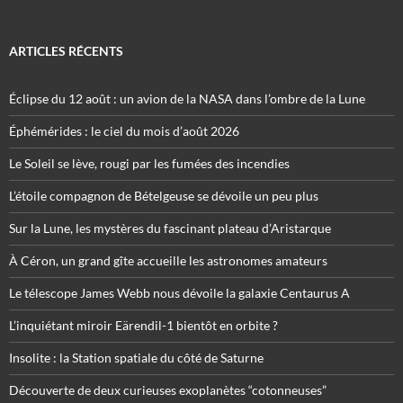
ARTICLES RÉCENTS
Éclipse du 12 août : un avion de la NASA dans l’ombre de la Lune
Éphémérides : le ciel du mois d’août 2026
Le Soleil se lève, rougi par les fumées des incendies
L’étoile compagnon de Bételgeuse se dévoile un peu plus
Sur la Lune, les mystères du fascinant plateau d’Aristarque
À Céron, un grand gîte accueille les astronomes amateurs
Le télescope James Webb nous dévoile la galaxie Centaurus A
L’inquiétant miroir Eärendil-1 bientôt en orbite ?
Insolite : la Station spatiale du côté de Saturne
Découverte de deux curieuses exoplanètes “cotonneuses”