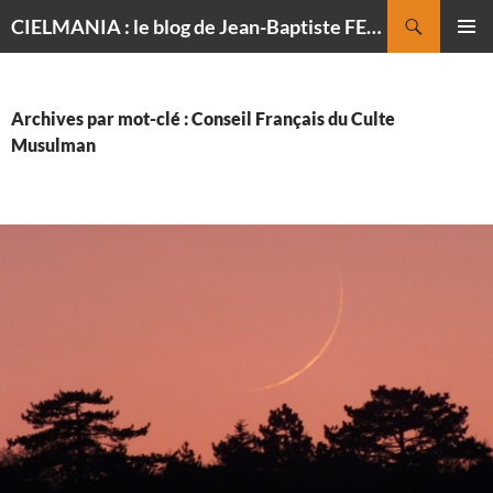
Recherche
CIELMANIA : le blog de Jean-Baptiste FELDMANN, photographe du ciel
ALLER
MENU
AU
PRINCI
CONTENU
Archives par mot-clé : Conseil Français du Culte
Musulman