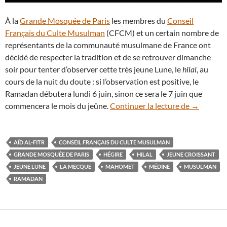
À la
Grande Mosquée de Paris
les membres du
Conseil
Français du Culte Musulman
(CFCM) et un certain nombre de
représentants de la communauté musulmane de France ont
décidé de respecter la tradition et de se retrouver dimanche
soir pour tenter d’observer cette très jeune Lune, le
hilal
, au
cours de la nuit du doute : si l’observation est positive, le
Ramadan débutera lundi 6 juin, sinon ce sera le 7 juin que
La procha
commencera le mois du jeûne.
Continuer la lecture de
→
AÏD AL-FITR
CONSEIL FRANÇAIS DU CULTE MUSULMAN
GRANDE MOSQUÉE DE PARIS
HÉGIRE
HILAL
JEUNE CROISSANT
JEUNE LUNE
LA MECQUE
MAHOMET
MÉDINE
MUSULMAN
RAMADAN