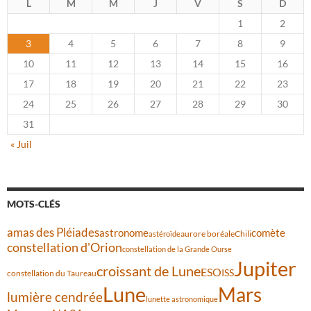
L
M
M
J
V
S
D
1
2
3
4
5
6
7
8
9
10
11
12
13
14
15
16
17
18
19
20
21
22
23
24
25
26
27
28
29
30
31
« Juil
MOTS-CLÉS
amas des Pléiades
comète
astronome
aurore boréale
astéroïde
Chili
constellation d'Orion
constellation de la Grande Ourse
Jupiter
croissant de Lune
ESO
ISS
constellation du Taureau
Lune
Mars
lumière cendrée
lunette astronomique