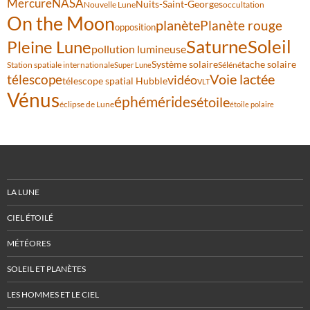
Mercure
NASA
Nuits-Saint-Georges
Nouvelle Lune
occultation
On the Moon
planète
Planète rouge
opposition
Saturne
Soleil
Pleine Lune
pollution lumineuse
Système solaire
tache solaire
Station spatiale internationale
Séléné
Super Lune
Voie lactée
télescope
vidéo
télescope spatial Hubble
VLT
Vénus
éphémérides
étoile
éclipse de Lune
étoile polaire
LA LUNE
CIEL ÉTOILÉ
MÉTÉORES
SOLEIL ET PLANÈTES
LES HOMMES ET LE CIEL