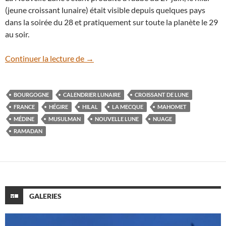
(jeune croissant lunaire) était visible depuis quelques pays
dans la soirée du 28 et pratiquement sur toute la planète le 29
au soir.
Le croissant du Ramadan
Continuer la lecture de
→
BOURGOGNE
CALENDRIER LUNAIRE
CROISSANT DE LUNE
FRANCE
HÉGIRE
HILAL
LA MECQUE
MAHOMET
MÉDINE
MUSULMAN
NOUVELLE LUNE
NUAGE
RAMADAN
GALERIES