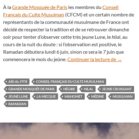
À la
Grande Mosquée de Paris
les membres du
Conseil
Français du Culte Musulman
(CFCM) et un certain nombre de
représentants de la communauté musulmane de France ont
décidé de respecter la tradition et de se retrouver dimanche
soir pour tenter d’observer cette très jeune Lune, le
hilal
, au
cours de la nuit du doute : si l’observation est positive, le
Ramadan débutera lundi 6 juin, sinon ce sera le 7 juin que
La procha
commencera le mois du jeûne.
Continuer la lecture de
→
AÏD AL-FITR
CONSEIL FRANÇAIS DU CULTE MUSULMAN
GRANDE MOSQUÉE DE PARIS
HÉGIRE
HILAL
JEUNE CROISSANT
JEUNE LUNE
LA MECQUE
MAHOMET
MÉDINE
MUSULMAN
RAMADAN