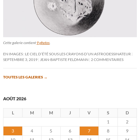
Cette galerie contient
9 photos
.
EN IMAGES : LE CIEL D’ÉTÉ SOUS LES CRAYONS D’UN ASTRODESSINATEUR
SEPTEMBRE 3, 2019
JEAN-BAPTISTE FELDMANN
2 COMMENTAIRES
TOUTES LES GALERIES
→
AOÛT 2026
L
M
M
J
V
S
D
1
2
3
4
5
6
7
8
9
10
11
12
13
14
15
16