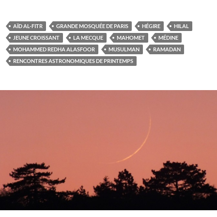
AÏD AL-FITR
GRANDE MOSQUÉE DE PARIS
HÉGIRE
HILAL
JEUNE CROISSANT
LA MECQUE
MAHOMET
MÉDINE
MOHAMMED REDHA ALASFOOR
MUSULMAN
RAMADAN
RENCONTRES ASTRONOMIQUES DE PRINTEMPS