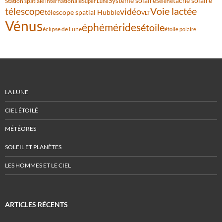
Système solaire
tache solaire
Station spatiale internationale
Séléné
Super Lune
Voie lactée
télescope
vidéo
télescope spatial Hubble
VLT
Vénus
éphémérides
étoile
éclipse de Lune
étoile polaire
LA LUNE
CIEL ÉTOILÉ
MÉTÉORES
SOLEIL ET PLANÈTES
LES HOMMES ET LE CIEL
ARTICLES RÉCENTS