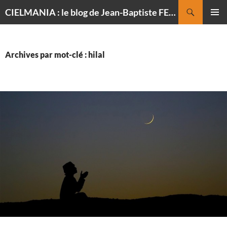
Recherche
CIELMANIA : le blog de Jean-Baptiste FELDMANN, photographe du ciel
ALLER
MENU
AU
PRINCI
CONTENU
Archives par mot-clé : hilal