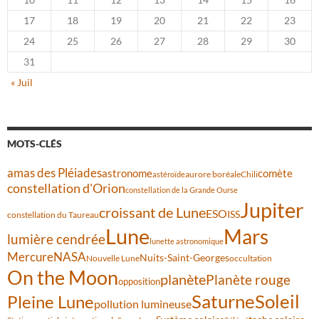
17
18
19
20
21
22
23
24
25
26
27
28
29
30
31
« Juil
MOTS-CLÉS
amas des Pléiades
comète
astronome
aurore boréale
astéroïde
Chili
constellation d'Orion
constellation de la Grande Ourse
Jupiter
croissant de Lune
ESO
ISS
constellation du Taureau
Lune
Mars
lumière cendrée
lunette astronomique
Mercure
NASA
Nuits-Saint-Georges
Nouvelle Lune
occultation
On the Moon
planète
Planète rouge
opposition
Saturne
Soleil
Pleine Lune
pollution lumineuse