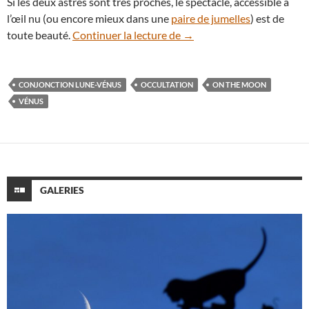
Si les deux astres sont très proches, le spectacle, accessible à
l’œil nu (ou encore mieux dans une
paire de jumelles
) est de
Ne manquez pas le superb
toute beauté.
Continuer la lecture de
→
CONJONCTION LUNE-VÉNUS
OCCULTATION
ON THE MOON
VÉNUS
GALERIES