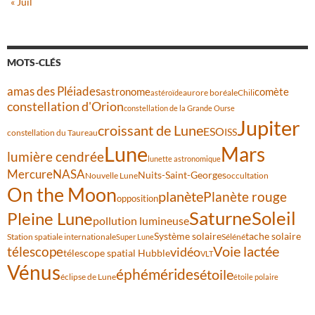
« Juil
MOTS-CLÉS
amas des Pléiades
comète
astronome
aurore boréale
astéroïde
Chili
constellation d'Orion
constellation de la Grande Ourse
Jupiter
croissant de Lune
ESO
ISS
constellation du Taureau
Lune
Mars
lumière cendrée
lunette astronomique
Mercure
NASA
Nuits-Saint-Georges
Nouvelle Lune
occultation
On the Moon
planète
Planète rouge
opposition
Saturne
Soleil
Pleine Lune
pollution lumineuse
Système solaire
tache solaire
Station spatiale internationale
Séléné
Super Lune
Voie lactée
télescope
vidéo
télescope spatial Hubble
VLT
Vénus
éphémérides
étoile
éclipse de Lune
étoile polaire