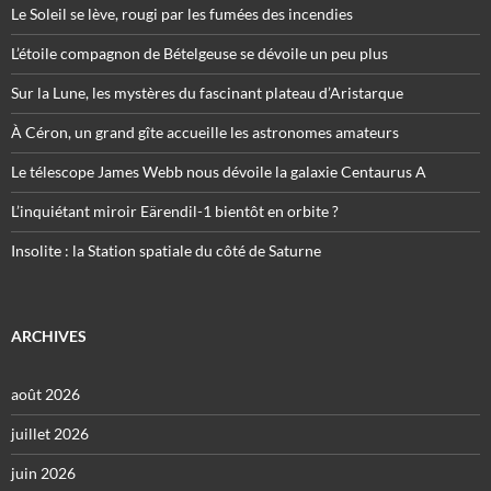
Le Soleil se lève, rougi par les fumées des incendies
L’étoile compagnon de Bételgeuse se dévoile un peu plus
Sur la Lune, les mystères du fascinant plateau d’Aristarque
À Céron, un grand gîte accueille les astronomes amateurs
Le télescope James Webb nous dévoile la galaxie Centaurus A
L’inquiétant miroir Eärendil-1 bientôt en orbite ?
Insolite : la Station spatiale du côté de Saturne
ARCHIVES
août 2026
juillet 2026
juin 2026