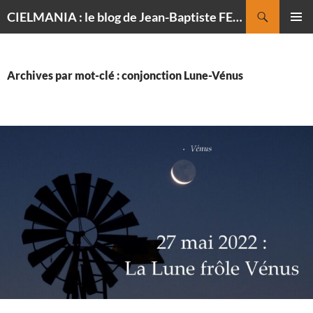
Recherche
CIELMANIA : le blog de Jean-Baptiste FELDMANN, photographe du ciel
ALLER
MENU
AU
PRINCI
CONTENU
Archives par mot-clé : conjonction Lune-Vénus