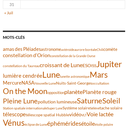
31
« Juil
MOTS-CLÉS
amas des Pléiades
comète
astronome
aurore boréale
astéroïde
Chili
constellation d'Orion
constellation de la Grande Ourse
Jupiter
croissant de Lune
ESO
ISS
constellation du Taureau
Lune
Mars
lumière cendrée
lunette astronomique
Mercure
NASA
Nuits-Saint-Georges
Nouvelle Lune
occultation
On the Moon
planète
Planète rouge
opposition
Saturne
Soleil
Pleine Lune
pollution lumineuse
Système solaire
tache solaire
Station spatiale internationale
Séléné
Super Lune
Voie lactée
télescope
vidéo
télescope spatial Hubble
VLT
Vénus
éphémérides
étoile
éclipse de Lune
étoile polaire