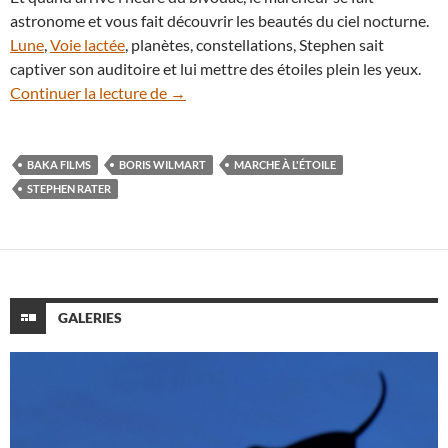
astronome et vous fait découvrir les beautés du ciel nocturne.
Lune
,
Voie lactée
, planètes, constellations, Stephen sait
captiver son auditoire et lui mettre des étoiles plein les yeux.
Stephen Rater, le marcheur qui fait découv
Continuer la lecture de
→
BAKA FILMS
BORIS WILMART
MARCHE À L'ÉTOILE
STEPHEN RATER
GALERIES