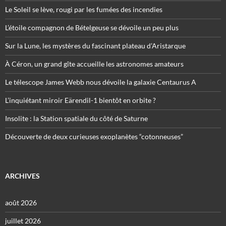
Le Soleil se lève, rougi par les fumées des incendies
L’étoile compagnon de Bételgeuse se dévoile un peu plus
Sur la Lune, les mystères du fascinant plateau d’Aristarque
À Céron, un grand gîte accueille les astronomes amateurs
Le télescope James Webb nous dévoile la galaxie Centaurus A
L’inquiétant miroir Eärendil-1 bientôt en orbite ?
Insolite : la Station spatiale du côté de Saturne
Découverte de deux curieuses exoplanètes “cotonneuses”
ARCHIVES
août 2026
juillet 2026