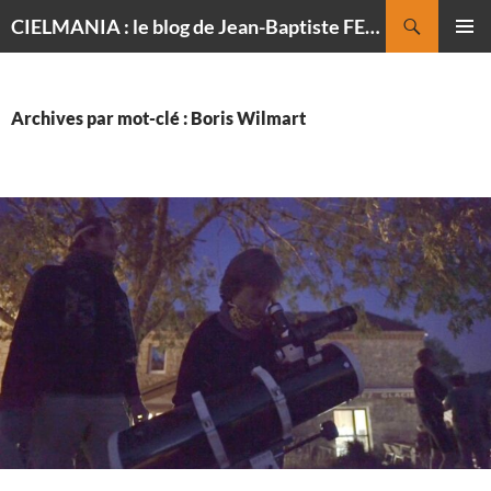
Recherche
CIELMANIA : le blog de Jean-Baptiste FELDMANN, photographe du ciel
ALLER
MENU
AU
PRINCI
CONTENU
Archives par mot-clé : Boris Wilmart