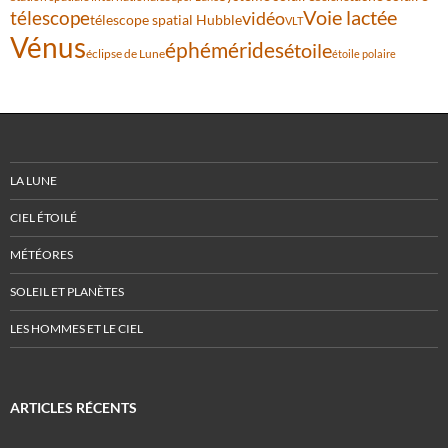
Voie lactée
télescope
vidéo
télescope spatial Hubble
VLT
Vénus
éphémérides
étoile
éclipse de Lune
étoile polaire
LA LUNE
CIEL ÉTOILÉ
MÉTÉORES
SOLEIL ET PLANÈTES
LES HOMMES ET LE CIEL
ARTICLES RÉCENTS