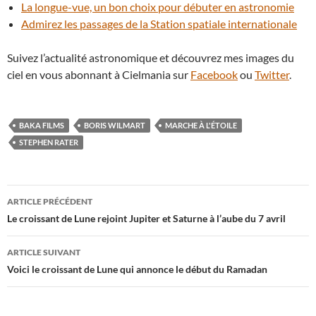
La longue-vue, un bon choix pour débuter en astronomie
Admirez les passages de la Station spatiale internationale
Suivez l’actualité astronomique et découvrez mes images du
ciel en vous abonnant à Cielmania sur
Facebook
ou
Twitter
.
BAKA FILMS
BORIS WILMART
MARCHE À L'ÉTOILE
STEPHEN RATER
Navigation
ARTICLE PRÉCÉDENT
des
Le croissant de Lune rejoint Jupiter et Saturne à l’aube du 7 avril
articles
ARTICLE SUIVANT
Voici le croissant de Lune qui annonce le début du Ramadan