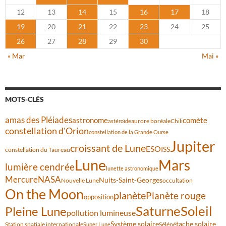
12
13
14
15
16
17
18
19
20
21
22
23
24
25
26
27
28
29
30
« Mar
Mai »
MOTS-CLÉS
amas des Pléiades
comète
astronome
aurore boréale
astéroïde
Chili
constellation d'Orion
constellation de la Grande Ourse
Jupiter
croissant de Lune
ESO
ISS
constellation du Taureau
Lune
Mars
lumière cendrée
lunette astronomique
Mercure
NASA
Nuits-Saint-Georges
Nouvelle Lune
occultation
On the Moon
planète
Planète rouge
opposition
Saturne
Soleil
Pleine Lune
pollution lumineuse
Système solaire
tache solaire
Station spatiale internationale
Séléné
Super Lune