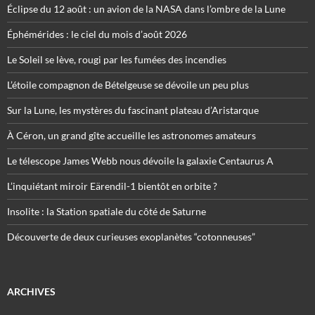
Éclipse du 12 août : un avion de la NASA dans l’ombre de la Lune
Éphémérides : le ciel du mois d’août 2026
Le Soleil se lève, rougi par les fumées des incendies
L’étoile compagnon de Bételgeuse se dévoile un peu plus
Sur la Lune, les mystères du fascinant plateau d’Aristarque
À Céron, un grand gîte accueille les astronomes amateurs
Le télescope James Webb nous dévoile la galaxie Centaurus A
L’inquiétant miroir Eärendil-1 bientôt en orbite ?
Insolite : la Station spatiale du côté de Saturne
Découverte de deux curieuses exoplanètes “cotonneuses”
ARCHIVES