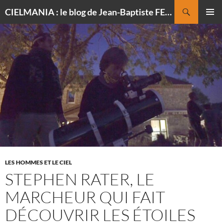
Recherche
CIELMANIA : le blog de Jean-Baptiste FELDMANN, photographe du ciel
ALLER
MENU
AU
PRINCI
CONTENU
LES HOMMES ET LE CIEL
STEPHEN RATER, LE
MARCHEUR QUI FAIT
DÉCOUVRIR LES ÉTOILES