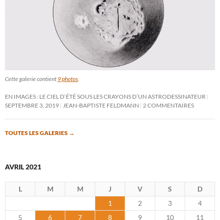
Cette galerie contient
9 photos
.
EN IMAGES : LE CIEL D’ÉTÉ SOUS LES CRAYONS D’UN ASTRODESSINATEUR
SEPTEMBRE 3, 2019
JEAN-BAPTISTE FELDMANN
2 COMMENTAIRES
TOUTES LES GALERIES
→
AVRIL 2021
L
M
M
J
V
S
D
1
2
3
4
5
6
7
8
9
10
11