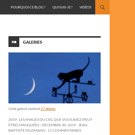
ALLER AU CONTENU
POURQUOI CE BLOG ?
QUI SUIS-JE ?
VIDÉOS
GALERIES
Cette galerie contient
27 photos
.
2019 : LES IMAGES DU CIEL QUE VOUS AVEZ (PEUT-
ÊTRE) MANQUÉES
DÉCEMBRE 30, 2019
JEAN-
BAPTISTE FELDMANN
11 COMMENTAIRES