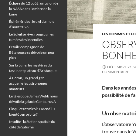
Éclipse du 12 août : un avion de
la NASA dans l’ombre de la
Lune
Éphémérides : le ciel du mois
d’août 2026
LES HOMMES ET LE 
Le Soleil se lève, rougi par les
fumées des incendies
OBSERV
L’étoile compagnon de
BONHE
Bételgeuse se dévoile un peu
plus
Sur la Lune, les mystères du
DÉCEMBRE 21, 2
fascinant plateau d’Aristarque
COMMENTAIRE
À Céron, un grand gîte
accueille les astronomes
Dans les années
amateurs
possibilité de 
Le télescope James Webb nous
dévoile la galaxie Centaurus A
L’inquiétant miroir Eärendil-1
Un observatoi
bientôt en orbite ?
Insolite : la Station spatiale du
L’observatoire Y
côté de Saturne
trouve dans le Wi