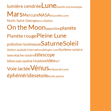
Lune
lumière cendrée
lunette astronomique
Mars
Mercure
NASA
Nouvelle Lune
Nuits-Saint-Georges
occultation
On the Moon
planète
opposition
Pleine Lune
Planète rouge
Saturne
Soleil
pollution lumineuse
Système solaire
Station spatiale internationale
Super Lune
télescope
tache solaire
Séléné
vidéo
télescope spatial Hubble
VLT
Vénus
Voie lactée
éclipse de Lune
éphémérides
étoile
étoile polaire