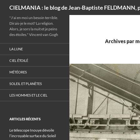
Recherche
CIELMANIA : le blog de Jean-Baptiste FELDMANN, p
"J'ai en moi un besoin terrible.
Dirais-je le mot? La religion.
Alors, je sors la nuit et je peins
des étoiles." Vincent van Gogh
Archives par m
LA LUNE
CIEL ÉTOILÉ
MÉTÉORES
SOLEIL ET PLANÈTES
LES HOMMES ET LE CIEL
ARTICLES RÉCENTS
Le télescope Inouye dévoile
l’incroyable surface du Soleil