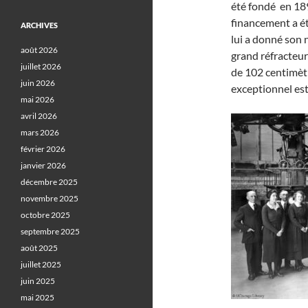
été fondé en 18
financement a ét
ARCHIVES
lui a donné son 
août 2026
grand réfracteur
juillet 2026
de 102 centimètr
juin 2026
exceptionnel est
mai 2026
avril 2026
mars 2026
février 2026
janvier 2026
décembre 2025
novembre 2025
octobre 2025
septembre 2025
août 2025
juillet 2025
juin 2025
mai 2025