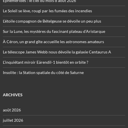
Éphémérides : le ciel du mois d’août 2026
Le Soleil se lève, rougi par les fumées des incendies
L’étoile compagnon de Bételgeuse se dévoile un peu plus
Sur la Lune, les mystères du fascinant plateau d’Aristarque
À Céron, un grand gîte accueille les astronomes amateurs
Le télescope James Webb nous dévoile la galaxie Centaurus A
L’inquiétant miroir Eärendil-1 bientôt en orbite ?
Insolite : la Station spatiale du côté de Saturne
ARCHIVES
août 2026
juillet 2026