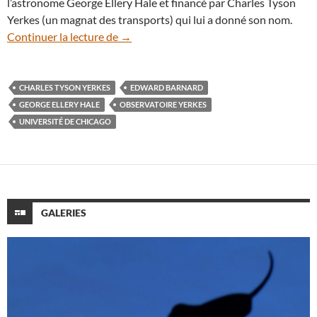
l’astronome George Ellery Hale et financé par Charles Tyson
Yerkes (un magnat des transports) qui lui a donné son nom.
L’observatoire Yerkes va-t-il définitiveme
Continuer la lecture de
→
CHARLES TYSON YERKES
EDWARD BARNARD
GEORGE ELLERY HALE
OBSERVATOIRE YERKES
UNIVERSITÉ DE CHICAGO
GALERIES