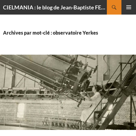
Recherche
CIELMANIA : le blog de Jean-Baptiste FELDMANN, photographe du ciel
ALLER
MENU
AU
PRINCI
CONTENU
Archives par mot-clé : observatoire Yerkes