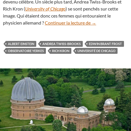
devenu célèbre. Un siècle plus tard, Andrea Twiss-Brooks et
Rich Kron (
University of Chicago
) se sont penchés sur cette
image. Qui étaient donc ces femmes qui entouraient le
Observatoire Yerke
physicien allemand ?
Continuer la lecture de
→
ALBERT EINSTEIN
ANDREA TWISS-BROOKS
EDWIN BRANT FROST
OBSERVATOIRE YERKES
RICH KRON
UNIVERSITÉ DE CHICAGO