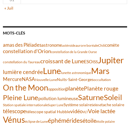
« Juil
MOTS-CLÉS
amas des Pléiades
comète
astronome
aurore boréale
astéroïde
Chili
constellation d'Orion
constellation de la Grande Ourse
Jupiter
croissant de Lune
ESO
ISS
constellation du Taureau
Lune
Mars
lumière cendrée
lunette astronomique
Mercure
NASA
Nuits-Saint-Georges
Nouvelle Lune
occultation
On the Moon
planète
Planète rouge
opposition
Saturne
Soleil
Pleine Lune
pollution lumineuse
Système solaire
tache solaire
Station spatiale internationale
Séléné
Super Lune
Voie lactée
télescope
vidéo
télescope spatial Hubble
VLT
Vénus
éphémérides
étoile
éclipse de Lune
étoile polaire