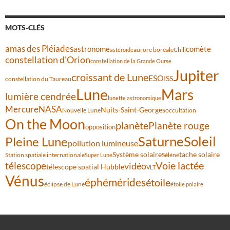
MOTS-CLÉS
amas des Pléiades
comète
astronome
aurore boréale
astéroïde
Chili
constellation d'Orion
constellation de la Grande Ourse
Jupiter
croissant de Lune
ESO
ISS
constellation du Taureau
Lune
Mars
lumière cendrée
lunette astronomique
Mercure
NASA
Nuits-Saint-Georges
Nouvelle Lune
occultation
On the Moon
planète
Planète rouge
opposition
Saturne
Soleil
Pleine Lune
pollution lumineuse
Système solaire
tache solaire
Station spatiale internationale
Séléné
Super Lune
Voie lactée
télescope
vidéo
télescope spatial Hubble
VLT
Vénus
éphémérides
étoile
éclipse de Lune
étoile polaire