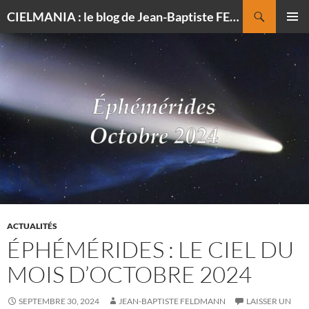
Recherche
CIELMANIA : le blog de Jean-Baptiste FELDMANN, photographe du ciel
ALLER
MENU
AU
PRINCI
CONTENU
ACTUALITÉS
ÉPHÉMÉRIDES : LE CIEL DU
MOIS D’OCTOBRE 2024
SEPTEMBRE 30, 2024
JEAN-BAPTISTE FELDMANN
LAISSER UN