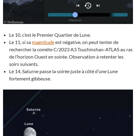
Le 10, c’est le Premier Quartier de Lune.
Le 11, si sa
magnitude
est négative, on peut tenter de
rechercher la comète C/2023 A3 Tsuchinshan-ATLAS au ras
de l’horizon Ouest en soirée. Observation à retenter les
soirs suivants.
Le 14, Saturne passe la soirée juste à côté d’une Lune
fortement gibbeuse.