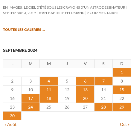
EN IMAGES : LE CIEL D’ÉTÉ SOUS LES CRAYONS D’UN ASTRODESSINATEUR
SEPTEMBRE 3, 2019
JEAN-BAPTISTE FELDMANN
2 COMMENTAIRES
TOUTES LES GALERIES
→
SEPTEMBRE 2024
L
M
M
J
V
S
D
1
2
3
4
5
6
7
8
9
10
11
12
13
14
15
16
17
18
19
20
21
22
23
24
25
26
27
28
29
30
« Août
Oct »