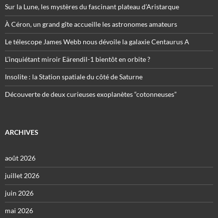
Sur la Lune, les mystères du fascinant plateau d’Aristarque
À Céron, un grand gîte accueille les astronomes amateurs
Le télescope James Webb nous dévoile la galaxie Centaurus A
L’inquiétant miroir Eärendil-1 bientôt en orbite ?
Insolite : la Station spatiale du côté de Saturne
Découverte de deux curieuses exoplanètes “cotonneuses”
ARCHIVES
août 2026
juillet 2026
juin 2026
mai 2026