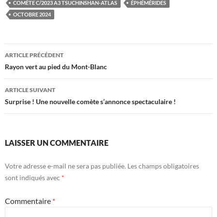
COMÈTE C/2023 A3 TSUCHINSHAN-ATLAS
ÉPHÉMÉRIDES
OCTOBRE 2024
Navigation
ARTICLE PRÉCÉDENT
des
Rayon vert au pied du Mont-Blanc
articles
ARTICLE SUIVANT
Surprise ! Une nouvelle comète s’annonce spectaculaire !
LAISSER UN COMMENTAIRE
Votre adresse e-mail ne sera pas publiée.
Les champs obligatoires
sont indiqués avec
*
Commentaire
*