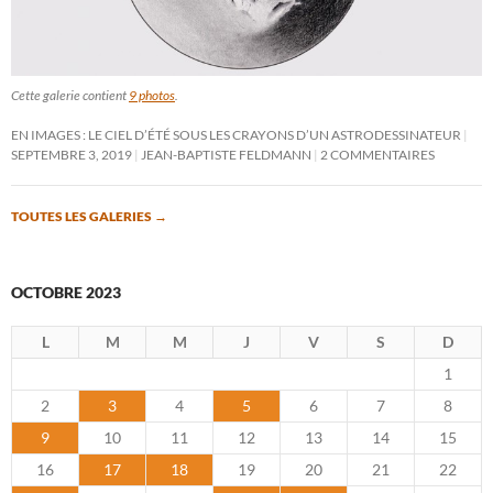
Cette galerie contient
9 photos
.
EN IMAGES : LE CIEL D’ÉTÉ SOUS LES CRAYONS D’UN ASTRODESSINATEUR
SEPTEMBRE 3, 2019
JEAN-BAPTISTE FELDMANN
2 COMMENTAIRES
TOUTES LES GALERIES
→
OCTOBRE 2023
L
M
M
J
V
S
D
1
2
3
4
5
6
7
8
9
10
11
12
13
14
15
16
17
18
19
20
21
22