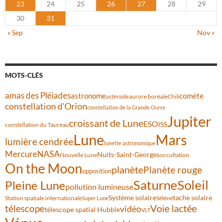
23
24
25
26
27
28
29
30
31
« Sep
Nov »
MOTS-CLÉS
amas des Pléiades
comète
astronome
aurore boréale
astéroïde
Chili
constellation d'Orion
constellation de la Grande Ourse
Jupiter
croissant de Lune
ESO
ISS
constellation du Taureau
Lune
Mars
lumière cendrée
lunette astronomique
Mercure
NASA
Nuits-Saint-Georges
Nouvelle Lune
occultation
On the Moon
planète
Planète rouge
opposition
Saturne
Soleil
Pleine Lune
pollution lumineuse
Système solaire
tache solaire
Station spatiale internationale
Séléné
Super Lune
Voie lactée
télescope
vidéo
télescope spatial Hubble
VLT