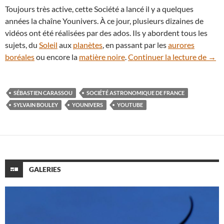
Toujours très active, cette Société a lancé il y a quelques
années la chaîne Younivers. À ce jour, plusieurs dizaines de
vidéos ont été réalisées par des ados. Ils y abordent tous les
sujets, du
Soleil
aux
planètes
, en passant par les
aurores
Chaî
boréales
ou encore la
matière noire
.
Continuer la lecture de
→
SÉBASTIEN CARASSOU
SOCIÉTÉ ASTRONOMIQUE DE FRANCE
SYLVAIN BOULEY
YOUNIVERS
YOUTUBE
GALERIES