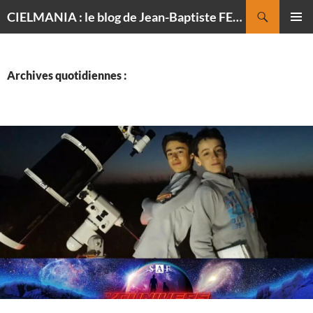
Recherche
CIELMANIA : le blog de Jean-Baptiste FELDMANN, photographe du ciel
ALLER
MENU
AU
PRINCI
CONTENU
Archives quotidiennes :