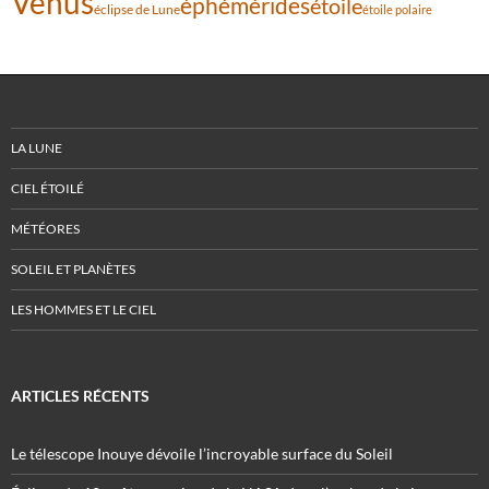
Vénus
éphémérides
étoile
éclipse de Lune
étoile polaire
LA LUNE
CIEL ÉTOILÉ
MÉTÉORES
SOLEIL ET PLANÈTES
LES HOMMES ET LE CIEL
ARTICLES RÉCENTS
Le télescope Inouye dévoile l’incroyable surface du Soleil