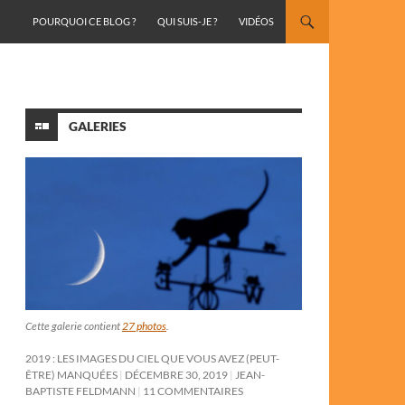
ALLER AU CONTENU
POURQUOI CE BLOG ?
QUI SUIS-JE ?
VIDÉOS
GALERIES
Cette galerie contient
27 photos
.
2019 : LES IMAGES DU CIEL QUE VOUS AVEZ (PEUT-
ÊTRE) MANQUÉES
DÉCEMBRE 30, 2019
JEAN-
BAPTISTE FELDMANN
11 COMMENTAIRES