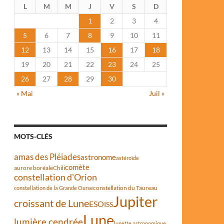
L
M
M
J
V
S
D
1
2
3
4
5
6
7
8
9
10
11
12
13
14
15
16
17
18
19
20
21
22
23
24
25
26
27
28
29
30
« Mai
Juil »
MOTS-CLÉS
amas des Pléiades
astronome
astéroïde
comète
aurore boréale
Chili
constellation d'Orion
constellation du Taureau
constellation de la Grande Ourse
Jupiter
croissant de Lune
ESO
ISS
Lune
lumière cendrée
lunette astronomique