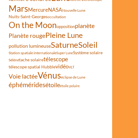
Mars
Mercure
NASA
Nouvelle Lune
Nuits-Saint-Georges
occultation
On the Moon
planète
opposition
Pleine Lune
Planète rouge
Saturne
Soleil
pollution lumineuse
Système solaire
Station spatiale internationale
Super Lune
télescope
tache solaire
Séléné
vidéo
télescope spatial Hubble
VLT
Vénus
Voie lactée
éclipse de Lune
éphémérides
étoile
étoile polaire