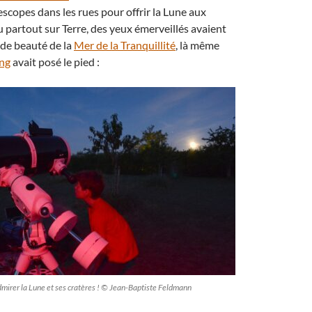
lescopes dans les rues pour offrir la Lune aux
 partout sur Terre, des yeux émerveillés avaient
ide beauté de la
Mer de la Tranquillité
, là même
ng
avait posé le pied :
 admirer la Lune et ses cratères ! © Jean-Baptiste Feldmann