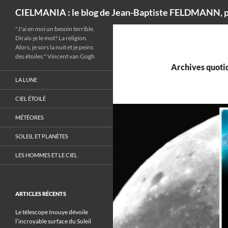
Recherche
CIELMANIA : le blog de Jean-Baptiste FELDMANN, p
"J'ai en moi un besoin terrible.
Dirais-je le mot? La religion.
Alors, je sors la nuit et je peins
des étoiles." Vincent van Gogh
Archives quotid
LA LUNE
CIEL ÉTOILÉ
MÉTÉORES
SOLEIL ET PLANÈTES
LES HOMMES ET LE CIEL
ARTICLES RÉCENTS
Le télescope Inouye dévoile
l’incroyable surface du Soleil