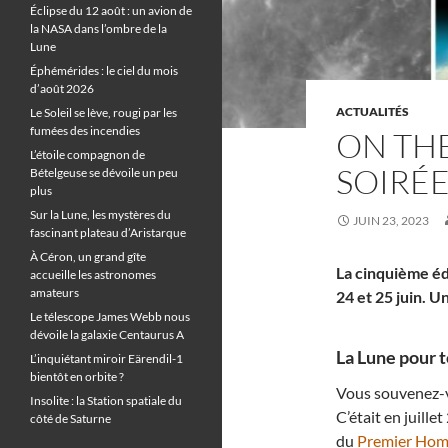
Éclipse du 12 août : un avion de
la NASA dans l’ombre de la
Lune
Éphémérides : le ciel du mois
d’août 2026
ACTUALITÉS
Le Soleil se lève, rougi par les
fumées des incendies
ON THE
L’étoile compagnon de
SOIRÉE
Bételgeuse se dévoile un peu
plus
Sur la Lune, les mystères du
JUIN 23, 2023
fascinant plateau d’Aristarque
À Céron, un grand gîte
La cinquième éd
accueille les astronomes
amateurs
24 et 25 juin. U
Le télescope James Webb nous
dévoile la galaxie Centaurus A
La Lune pour t
L’inquiétant miroir Eärendil-1
bientôt en orbite ?
Vous souvenez-v
Insolite : la Station spatiale du
C’était en juill
côté de Saturne
du
Premier Hom