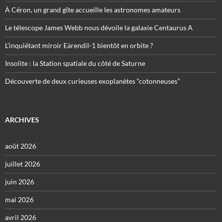
À Céron, un grand gîte accueille les astronomes amateurs
Le télescope James Webb nous dévoile la galaxie Centaurus A
L’inquiétant miroir Eärendil-1 bientôt en orbite ?
Insolite : la Station spatiale du côté de Saturne
Découverte de deux curieuses exoplanètes “cotonneuses”
ARCHIVES
août 2026
juillet 2026
juin 2026
mai 2026
avril 2026