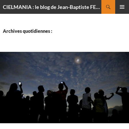
Recherche
CIELMANIA : le blog de Jean-Baptiste FELDMANN, photographe du ciel
ALLER
MENU
AU
PRINCI
CONTENU
Archives quotidiennes :