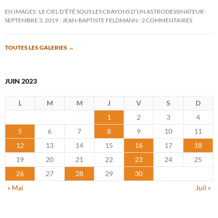
EN IMAGES : LE CIEL D’ÉTÉ SOUS LES CRAYONS D’UN ASTRODESSINATEUR
SEPTEMBRE 3, 2019
JEAN-BAPTISTE FELDMANN
2 COMMENTAIRES
TOUTES LES GALERIES
→
JUIN 2023
L
M
M
J
V
S
D
1
2
3
4
5
6
7
8
9
10
11
12
13
14
15
16
17
18
19
20
21
22
23
24
25
26
27
28
29
30
« Mai
Juil »