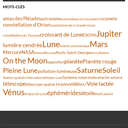
MOTS-CLÉS
amas des Pléiades
comète
astronome
aurore boréale
astéroïde
Chili
constellation d'Orion
constellation de la Grande Ourse
Jupiter
croissant de Lune
ESO
ISS
constellation du Taureau
Lune
Mars
lumière cendrée
lunette astronomique
Mercure
NASA
Nuits-Saint-Georges
Nouvelle Lune
occultation
On the Moon
planète
Planète rouge
opposition
Saturne
Soleil
Pleine Lune
pollution lumineuse
Système solaire
tache solaire
Station spatiale internationale
Séléné
Super Lune
Voie lactée
télescope
vidéo
télescope spatial Hubble
VLT
Vénus
éphémérides
étoile
éclipse de Lune
étoile polaire