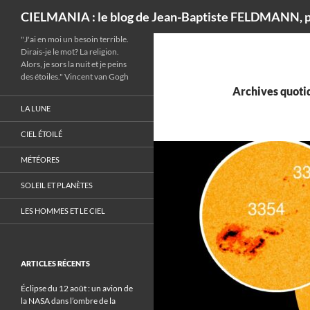
Recherche
CIELMANIA : le blog de Jean-Baptiste FELDMANN, p
"J'ai en moi un besoin terrible.
Dirais-je le mot? La religion.
Alors, je sors la nuit et je peins
des étoiles." Vincent van Gogh
Archives quotid
LA LUNE
CIEL ÉTOILÉ
MÉTÉORES
SOLEIL ET PLANÈTES
LES HOMMES ET LE CIEL
ARTICLES RÉCENTS
Éclipse du 12 août : un avion de
la NASA dans l’ombre de la