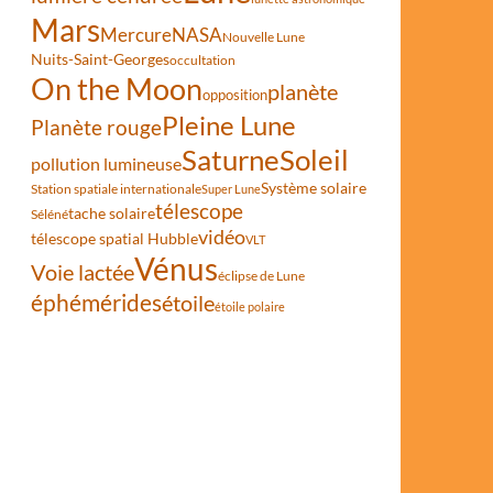
Mars
Mercure
NASA
Nouvelle Lune
Nuits-Saint-Georges
occultation
On the Moon
planète
opposition
Pleine Lune
Planète rouge
Saturne
Soleil
pollution lumineuse
Système solaire
Station spatiale internationale
Super Lune
télescope
tache solaire
Séléné
vidéo
télescope spatial Hubble
VLT
Vénus
Voie lactée
éclipse de Lune
éphémérides
étoile
étoile polaire