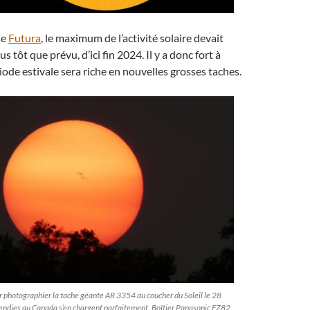
se
Futura
, le maximum de l’activité solaire devait
us tôt que prévu, d’ici fin 2024. Il y a donc fort à
iode estivale sera riche en nouvelles grosses taches.
ur photographier la tache géante AR 3354 au coucher du Soleil le 28
cendies au Canada s’en chargent parfaitement. Boîtier Panasonic FZ82,