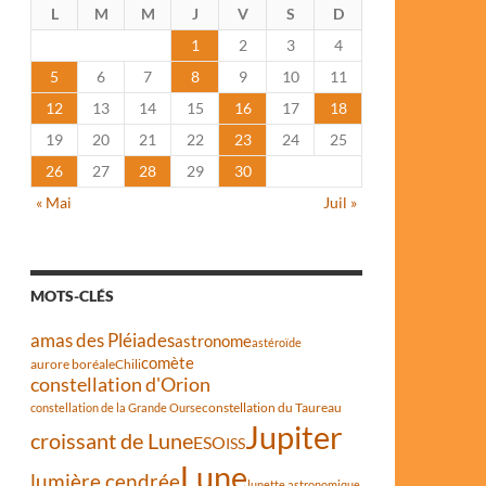
L
M
M
J
V
S
D
1
2
3
4
5
6
7
8
9
10
11
12
13
14
15
16
17
18
19
20
21
22
23
24
25
26
27
28
29
30
« Mai
Juil »
MOTS-CLÉS
amas des Pléiades
astronome
astéroïde
comète
aurore boréale
Chili
constellation d'Orion
constellation du Taureau
constellation de la Grande Ourse
Jupiter
croissant de Lune
ESO
ISS
Lune
lumière cendrée
lunette astronomique