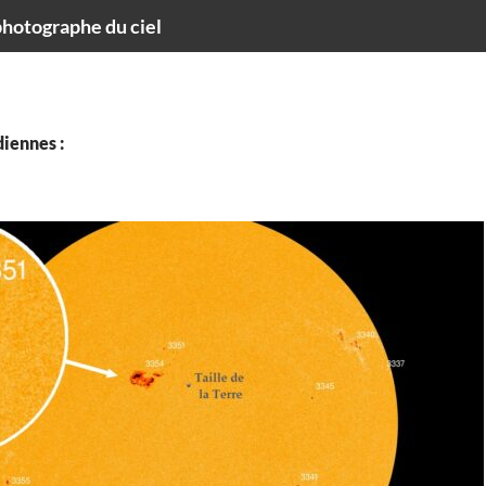
hotographe du ciel
iennes :