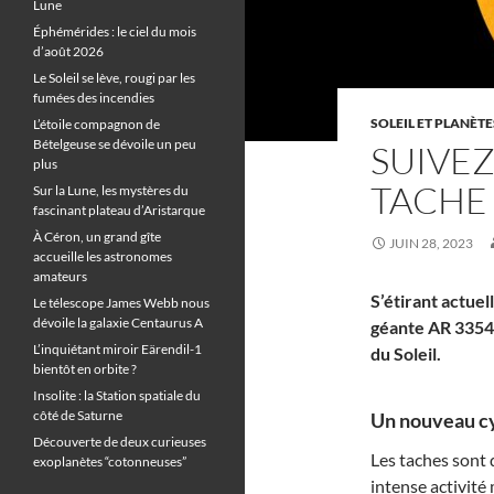
Lune
Éphémérides : le ciel du mois
d’août 2026
Le Soleil se lève, rougi par les
fumées des incendies
SOLEIL ET PLANÈTE
L’étoile compagnon de
Bételgeuse se dévoile un peu
SUIVEZ
plus
TACHE
Sur la Lune, les mystères du
fascinant plateau d’Aristarque
À Céron, un grand gîte
JUIN 28, 2023
accueille les astronomes
amateurs
S’étirant actuel
Le télescope James Webb nous
dévoile la galaxie Centaurus A
géante AR 3354 
L’inquiétant miroir Eärendil-1
du Soleil.
bientôt en orbite ?
Insolite : la Station spatiale du
côté de Saturne
Un nouveau cyc
Découverte de deux curieuses
Les taches sont
exoplanètes “cotonneuses”
intense activité