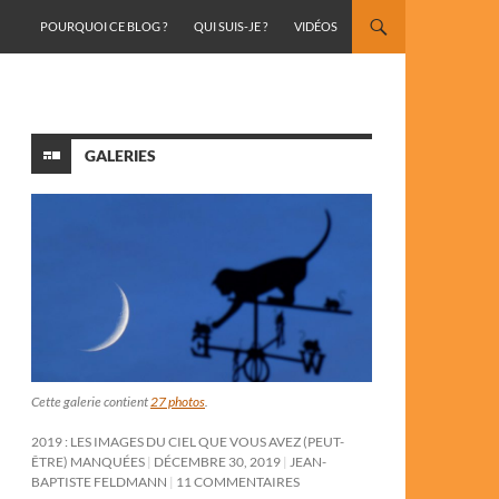
ALLER AU CONTENU
POURQUOI CE BLOG ?
QUI SUIS-JE ?
VIDÉOS
GALERIES
Cette galerie contient
27 photos
.
2019 : LES IMAGES DU CIEL QUE VOUS AVEZ (PEUT-
ÊTRE) MANQUÉES
DÉCEMBRE 30, 2019
JEAN-
BAPTISTE FELDMANN
11 COMMENTAIRES