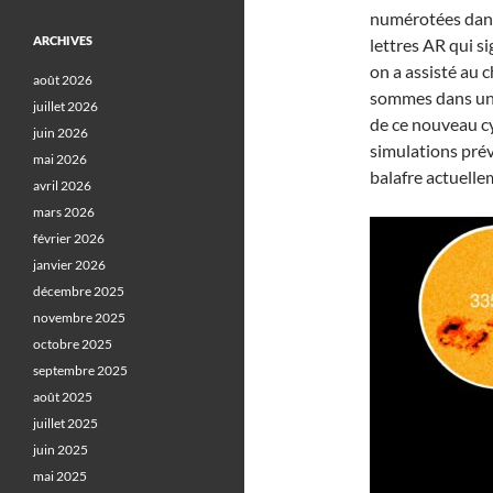
numérotées dans 
ARCHIVES
lettres AR qui si
on a assisté au
août 2026
sommes dans un n
juillet 2026
de ce nouveau cy
juin 2026
simulations prév
mai 2026
balafre actuellem
avril 2026
mars 2026
février 2026
janvier 2026
décembre 2025
novembre 2025
octobre 2025
septembre 2025
août 2025
juillet 2025
juin 2025
mai 2025