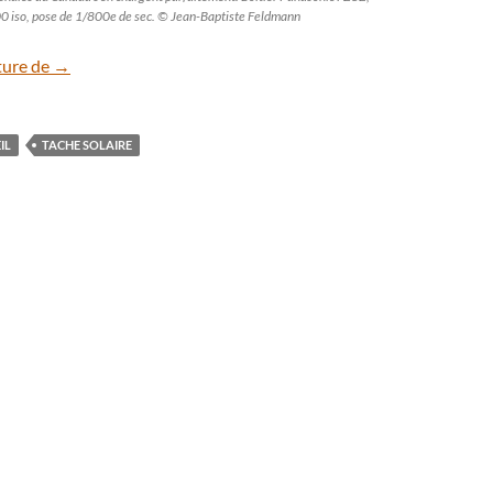
0 iso, pose de 1/800e de sec. © Jean-Baptiste Feldmann
Suivez AR 3354, la nouvelle tache solaire géante
ture de
→
IL
TACHE SOLAIRE