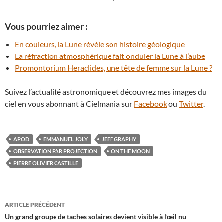
Vous pourriez aimer :
En couleurs, la Lune révèle son histoire géologique
La réfraction atmosphérique fait onduler la Lune à l’aube
Promontorium Heraclides, une tête de femme sur la Lune ?
Suivez l’actualité astronomique et découvrez mes images du
ciel en vous abonnant à Cielmania sur
Facebook
ou
Twitter
.
APOD
EMMANUEL JOLY
JEFF GRAPHY
OBSERVATION PAR PROJECTION
ON THE MOON
PIERRE OLIVIER CASTILLE
Navigation
ARTICLE PRÉCÉDENT
des
Un grand groupe de taches solaires devient visible à l’œil nu