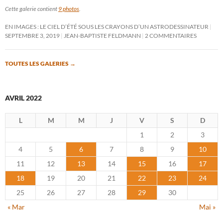
Cette galerie contient
9 photos
.
EN IMAGES : LE CIEL D’ÉTÉ SOUS LES CRAYONS D’UN ASTRODESSINATEUR
SEPTEMBRE 3, 2019
JEAN-BAPTISTE FELDMANN
2 COMMENTAIRES
TOUTES LES GALERIES
→
AVRIL 2022
L
M
M
J
V
S
D
1
2
3
4
5
6
7
8
9
10
11
12
13
14
15
16
17
18
19
20
21
22
23
24
25
26
27
28
29
30
« Mar
Mai »