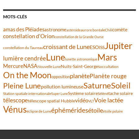
MOTS-CLÉS
amas des Pléiades
comète
astronome
aurore boréale
astéroïde
Chili
constellation d'Orion
constellation de la Grande Ourse
Jupiter
croissant de Lune
ESO
ISS
constellation du Taureau
Lune
Mars
lumière cendrée
lunette astronomique
Mercure
NASA
Nuits-Saint-Georges
Nouvelle Lune
occultation
On the Moon
planète
Planète rouge
opposition
Saturne
Soleil
Pleine Lune
pollution lumineuse
Système solaire
tache solaire
Station spatiale internationale
Séléné
Super Lune
Voie lactée
télescope
vidéo
télescope spatial Hubble
VLT
Vénus
éphémérides
étoile
éclipse de Lune
étoile polaire