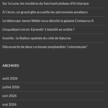
Sur la Lune, les mystères du fascinant plateau d’Aristarque
À Céron, un grand gîte accueille les astronomes amateurs
Le télescope James Webb nous dévoile la galaxie Centaurus A
L’inquiétant miroir Eärendil-1 bientôt en orbite ?
Insolite : la Station spatiale du côté de Saturne
Découverte de deux curieuses exoplanètes “cotonneuses”
ARCHIVES
août 2026
juillet 2026
juin 2026
mai 2026