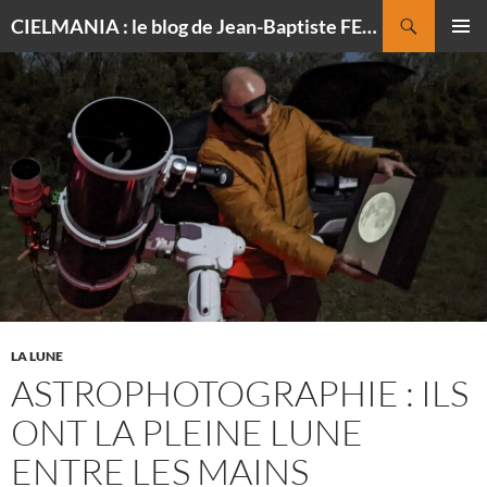
Recherche
CIELMANIA : le blog de Jean-Baptiste FELDMANN, photographe du ciel
ALLER
MENU
AU
PRINCI
CONTENU
LA LUNE
ASTROPHOTOGRAPHIE : ILS
ONT LA PLEINE LUNE
ENTRE LES MAINS