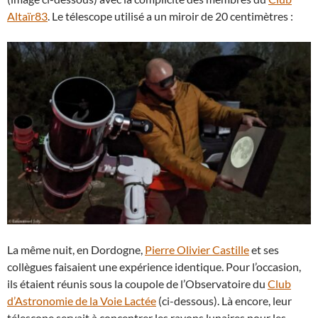
Altaïr83
. Le télescope utilisé a un miroir de 20 centimètres :
La même nuit, en Dordogne,
Pierre Olivier Castille
et ses
collègues faisaient une expérience identique. Pour l’occasion,
ils étaient réunis sous la coupole de l’Observatoire du
Club
d’Astronomie de la Voie Lactée
(ci-dessous). Là encore, leur
télescope servait à concentrer les rayons lunaires pour les