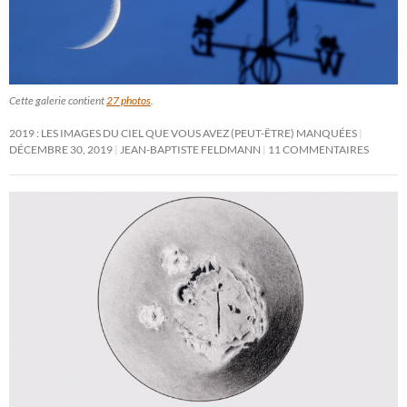
Cette galerie contient
27 photos
.
2019 : LES IMAGES DU CIEL QUE VOUS AVEZ (PEUT-ÊTRE) MANQUÉES
DÉCEMBRE 30, 2019
JEAN-BAPTISTE FELDMANN
11 COMMENTAIRES