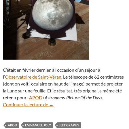
C’était en février dernier, à l’occasion d’un séjour à
l’
Observatoire de Saint-Véran
. Le télescope de 62 centimètres
(dont on voit l’oculaire en haut de l’image) permet de projeter
la Lune sur une feuille. Et le résultat, très original, a même été
retenu pour l’
APOD
(
Astronomy Picture Of the Day
).
Astrophotographie : ils ont la Pleine Lun
Continuer la lecture de
→
APOD
EMMANUEL JOLY
JEFF GRAPHY