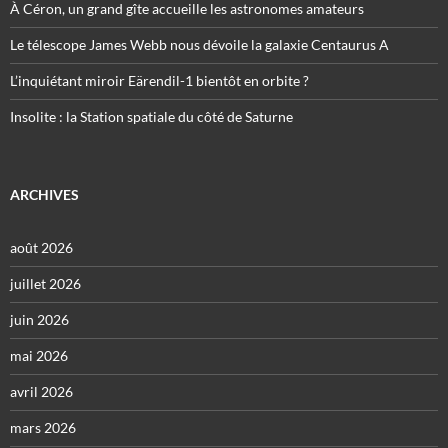
À Céron, un grand gîte accueille les astronomes amateurs
Le télescope James Webb nous dévoile la galaxie Centaurus A
L’inquiétant miroir Eärendil-1 bientôt en orbite ?
Insolite : la Station spatiale du côté de Saturne
ARCHIVES
août 2026
juillet 2026
juin 2026
mai 2026
avril 2026
mars 2026