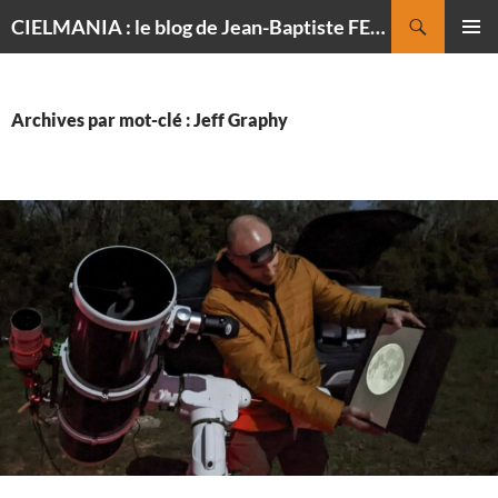
Recherche
CIELMANIA : le blog de Jean-Baptiste FELDMANN, photographe du ciel
ALLER
MENU
AU
PRINCI
CONTENU
Archives par mot-clé : Jeff Graphy