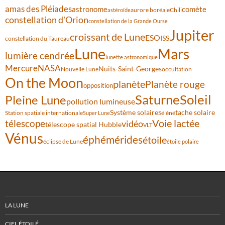
amas des Pléiades
comète
astronome
aurore boréale
astéroïde
Chili
constellation d'Orion
constellation de la Grande Ourse
Jupiter
croissant de Lune
ESO
ISS
constellation du Taureau
Lune
Mars
lumière cendrée
lunette astronomique
Mercure
NASA
Nuits-Saint-Georges
Nouvelle Lune
occultation
On the Moon
planète
Planète rouge
opposition
Saturne
Soleil
Pleine Lune
pollution lumineuse
Système solaire
tache solaire
Station spatiale internationale
Séléné
Super Lune
Voie lactée
télescope
vidéo
télescope spatial Hubble
VLT
Vénus
éphémérides
étoile
éclipse de Lune
étoile polaire
LA LUNE
CIEL ÉTOILÉ