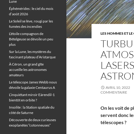
Lune
Éphémérides : le ciel du mois
d’août 2026
Le Soleil se lève, rougi par les
fumées des incendies
LES HOMMES ET LE 
L’étoile compagnon de
Bételgeuse se dévoile un peu
TURBU
plus
ATMOS
Sur la Lune, les mystères du
fascinant plateau d’Aristarque
LASERS
À Céron, un grand gîte
accueille les astronomes
ASTRO
amateurs
Le télescope James Webb nous
dévoile la galaxie Centaurus A
AVRIL 10, 2022
COMMENTAIRE
L’inquiétant miroir Eärendil-1
bientôt en orbite ?
Insolite : la Station spatiale du
On les voit de p
côté de Saturne
servent donc les
Découverte de deux curieuses
télescopes ?
exoplanètes “cotonneuses”