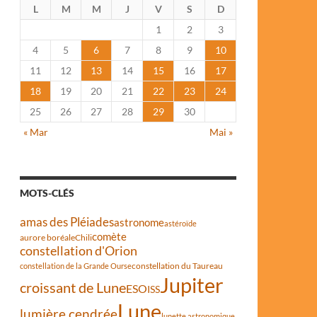
L
M
M
J
V
S
D
1
2
3
4
5
6
7
8
9
10
11
12
13
14
15
16
17
18
19
20
21
22
23
24
25
26
27
28
29
30
« Mar
Mai »
MOTS-CLÉS
amas des Pléiades
astronome
astéroïde
comète
aurore boréale
Chili
constellation d'Orion
constellation du Taureau
constellation de la Grande Ourse
Jupiter
croissant de Lune
ESO
ISS
Lune
lumière cendrée
lunette astronomique