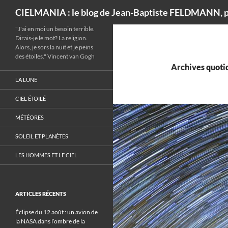
Recherche
CIELMANIA : le blog de Jean-Baptiste FELDMANN, p
"J'ai en moi un besoin terrible.
Dirais-je le mot? La religion.
Alors, je sors la nuit et je peins
des étoiles." Vincent van Gogh
Archives quotid
LA LUNE
CIEL ÉTOILÉ
MÉTÉORES
SOLEIL ET PLANÈTES
LES HOMMES ET LE CIEL
ARTICLES RÉCENTS
Éclipse du 12 août : un avion de
la NASA dans l’ombre de la