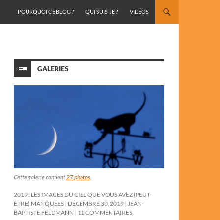
ALLER AU CONTENU
POURQUOI CE BLOG ?
QUI SUIS-JE ?
VIDÉOS
GALERIES
Cette galerie contient
27 photos
.
2019 : LES IMAGES DU CIEL QUE VOUS AVEZ (PEUT-
ÊTRE) MANQUÉES
DÉCEMBRE 30, 2019
JEAN-
BAPTISTE FELDMANN
11 COMMENTAIRES