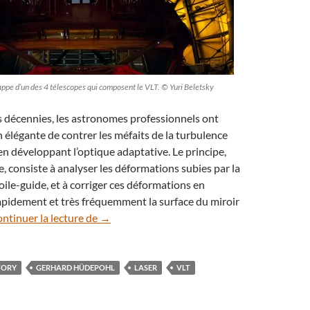
appe d’un des 4 télescopes qui composent le VLT. © Yuri Beletsky
s décennies, les astronomes professionnels ont
 élégante de contrer les méfaits de la turbulence
 développant l’optique adaptative. Le principe,
e, consiste à analyser les déformations subies par la
oile-guide, et à corriger ces déformations en
apidement et très fréquemment la surface du miroir
Turbulence atmosphérique : des lasers pour
ntinuer la lecture de
→
TORY
GERHARD HÜDEPOHL
LASER
VLT