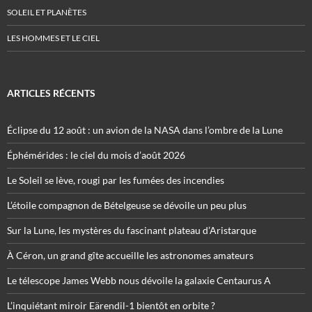
SOLEIL ET PLANÈTES
LES HOMMES ET LE CIEL
ARTICLES RÉCENTS
Éclipse du 12 août : un avion de la NASA dans l’ombre de la Lune
Éphémérides : le ciel du mois d’août 2026
Le Soleil se lève, rougi par les fumées des incendies
L’étoile compagnon de Bételgeuse se dévoile un peu plus
Sur la Lune, les mystères du fascinant plateau d’Aristarque
À Céron, un grand gîte accueille les astronomes amateurs
Le télescope James Webb nous dévoile la galaxie Centaurus A
L’inquiétant miroir Eärendil-1 bientôt en orbite ?