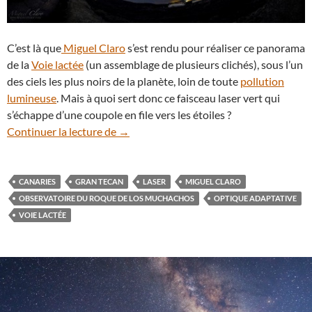
C’est là que
Miguel Claro
s’est rendu pour réaliser ce panorama
de la
Voie lactée
(un assemblage de plusieurs clichés), sous l’un
des ciels les plus noirs de la planète, loin de toute
pollution
lumineuse
. Mais à quoi sert donc ce faisceau laser vert qui
s’échappe d’une coupole en file vers les étoiles ?
Un laser fouille la Voie lactée dans le cie
Continuer la lecture de
→
CANARIES
GRAN TECAN
LASER
MIGUEL CLARO
OBSERVATOIRE DU ROQUE DE LOS MUCHACHOS
OPTIQUE ADAPTATIVE
VOIE LACTÉE