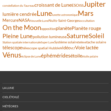
Jupiter
croissant de Lune
ESO
ISS
constellation du Taureau
Lune
Mars
lumière cendrée
lunette astronomique
Mercure
NASA
Nuits-Saint-Georges
Nouvelle Lune
occultation
On the Moon
planète
Planète rouge
opposition
Saturne
Soleil
Pleine Lune
pollution lumineuse
Système solaire
tache solaire
Station spatiale internationale
Séléné
Super Lune
Voie lactée
télescope
vidéo
télescope spatial Hubble
VLT
Vénus
éphémérides
étoile
éclipse de Lune
étoile polaire
LA LUNE
CIEL ÉTOILÉ
MÉTÉORES