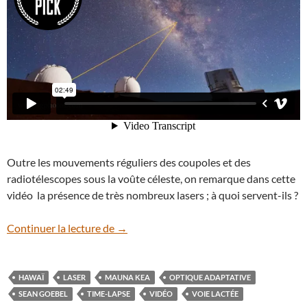
Outre les mouvements réguliers des coupoles et des
radiotélescopes sous la voûte céleste, on remarque dans cette
vidéo la présence de très nombreux lasers ; à quoi servent-ils ?
En vidéo : des coupoles et des lasers sur
Continuer la lecture de
→
HAWAÏ
LASER
MAUNA KEA
OPTIQUE ADAPTATIVE
SEAN GOEBEL
TIME-LAPSE
VIDÉO
VOIE LACTÉE