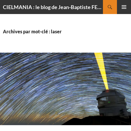
Recherche
CIELMANIA : le blog de Jean-Baptiste FELDMANN, photographe du ciel
ALLER
MENU
AU
PRINCI
CONTENU
Archives par mot-clé : laser