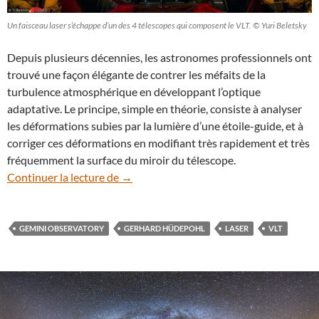
Un faisceau laser s’échappe d’un des 4 télescopes qui composent le VLT. © Yuri Beletsky
Depuis plusieurs décennies, les astronomes professionnels ont
trouvé une façon élégante de contrer les méfaits de la
turbulence atmosphérique en développant l’optique
adaptative. Le principe, simple en théorie, consiste à analyser
les déformations subies par la lumière d’une étoile-guide, et à
corriger ces déformations en modifiant très rapidement et très
fréquemment la surface du miroir du télescope.
Turbulence atmosphérique : des lasers p
Continuer la lecture de
→
GEMINI OBSERVATORY
GERHARD HÜDEPOHL
LASER
VLT