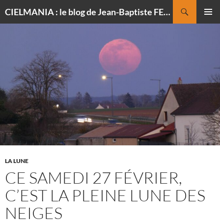
Recherche
CIELMANIA : le blog de Jean-Baptiste FELDMANN, photographe du ciel
ALLER
MENU
AU
PRINCI
CONTENU
LA LUNE
CE SAMEDI 27 FÉVRIER,
C’EST LA PLEINE LUNE DES
NEIGES