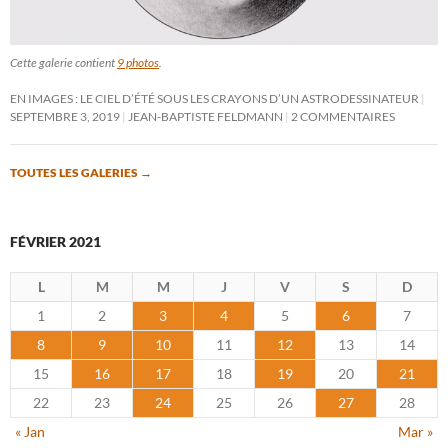
Cette galerie contient
9 photos
.
EN IMAGES : LE CIEL D’ÉTÉ SOUS LES CRAYONS D’UN ASTRODESSINATEUR
SEPTEMBRE 3, 2019
JEAN-BAPTISTE FELDMANN
2 COMMENTAIRES
TOUTES LES GALERIES
→
FÉVRIER 2021
L
M
M
J
V
S
D
1
2
3
4
5
6
7
8
9
10
11
12
13
14
15
16
17
18
19
20
21
22
23
24
25
26
27
28
« Jan
Mar »