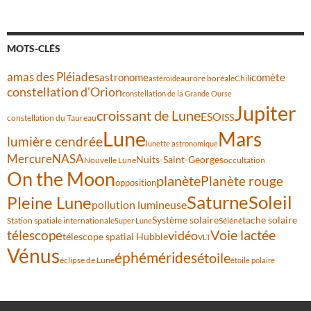
MOTS-CLÉS
amas des Pléiades
comète
astronome
aurore boréale
astéroïde
Chili
constellation d'Orion
constellation de la Grande Ourse
Jupiter
croissant de Lune
ESO
ISS
constellation du Taureau
Lune
Mars
lumière cendrée
lunette astronomique
Mercure
NASA
Nuits-Saint-Georges
Nouvelle Lune
occultation
On the Moon
planète
Planète rouge
opposition
Saturne
Soleil
Pleine Lune
pollution lumineuse
Système solaire
tache solaire
Station spatiale internationale
Séléné
Super Lune
Voie lactée
télescope
vidéo
télescope spatial Hubble
VLT
Vénus
éphémérides
étoile
éclipse de Lune
étoile polaire