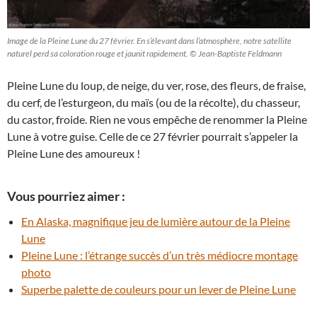
Image de la Pleine Lune du 27 février. En s’élevant dans l’atmosphère, notre satellite
naturel perd sa coloration rouge et jaunit rapidement. © Jean-Baptiste Feldmann
Pleine Lune du loup, de neige, du ver, rose, des fleurs, de fraise,
du cerf, de l’esturgeon, du maïs (ou de la récolte), du chasseur,
du castor, froide. Rien ne vous empêche de renommer la Pleine
Lune à votre guise. Celle de ce 27 février pourrait s’appeler la
Pleine Lune des amoureux !
Vous pourriez aimer :
En Alaska, magnifique jeu de lumière autour de la Pleine
Lune
Pleine Lune : l’étrange succès d’un très médiocre montage
photo
Superbe palette de couleurs pour un lever de Pleine Lune