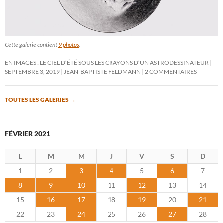
Cette galerie contient
9 photos
.
EN IMAGES : LE CIEL D’ÉTÉ SOUS LES CRAYONS D’UN ASTRODESSINATEUR
SEPTEMBRE 3, 2019
JEAN-BAPTISTE FELDMANN
2 COMMENTAIRES
TOUTES LES GALERIES
→
FÉVRIER 2021
L
M
M
J
V
S
D
1
2
3
4
5
6
7
8
9
10
11
12
13
14
15
16
17
18
19
20
21
22
23
24
25
26
27
28