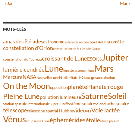
« Jan
Mar »
MOTS-CLÉS
amas des Pléiades
comète
astronome
aurore boréale
astéroïde
Chili
constellation d'Orion
constellation de la Grande Ourse
Jupiter
croissant de Lune
ESO
ISS
constellation du Taureau
Lune
Mars
lumière cendrée
lunette astronomique
Mercure
NASA
Nuits-Saint-Georges
Nouvelle Lune
occultation
On the Moon
planète
Planète rouge
opposition
Saturne
Soleil
Pleine Lune
pollution lumineuse
Système solaire
tache solaire
Station spatiale internationale
Séléné
Super Lune
Voie lactée
télescope
vidéo
télescope spatial Hubble
VLT
Vénus
éphémérides
étoile
éclipse de Lune
étoile polaire