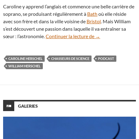
Caroline y apprend l’anglais et commence une belle carrière de
soprano, se produisant régulièrement à
Bath
où elle réside
avec son frère et dans la ville voisine de
Bristol
. Mais William
s’est découvert une passion dans laquelle il va entraîner sa
Caroline Herschel, a
sœur : l’astronomie.
Continuer la lecture de
→
CAROLINE HERSCHEL
CHASSEURS DE SCIENCE
PODCAST
WILLIAM HERSCHEL
GALERIES