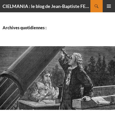
Recherche
CIELMANIA : le blog de Jean-Baptiste FELDMANN, photographe du ciel
ALLER
MENU
AU
PRINCI
CONTENU
Archives quotidiennes :