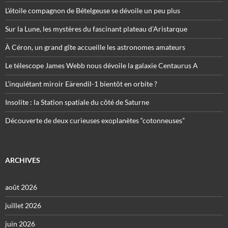
L’étoile compagnon de Bételgeuse se dévoile un peu plus
Sur la Lune, les mystères du fascinant plateau d’Aristarque
À Céron, un grand gîte accueille les astronomes amateurs
Le télescope James Webb nous dévoile la galaxie Centaurus A
L’inquiétant miroir Eärendil-1 bientôt en orbite ?
Insolite : la Station spatiale du côté de Saturne
Découverte de deux curieuses exoplanètes “cotonneuses”
ARCHIVES
août 2026
juillet 2026
juin 2026