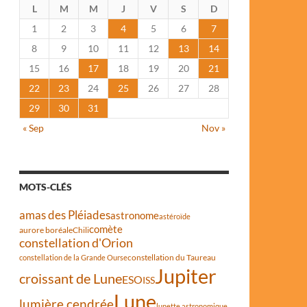
L
M
M
J
V
S
D
1
2
3
4
5
6
7
8
9
10
11
12
13
14
15
16
17
18
19
20
21
22
23
24
25
26
27
28
29
30
31
« Sep
Nov »
MOTS-CLÉS
amas des Pléiades
astronome
astéroïde
comète
aurore boréale
Chili
constellation d'Orion
constellation du Taureau
constellation de la Grande Ourse
Jupiter
croissant de Lune
ESO
ISS
Lune
lumière cendrée
lunette astronomique