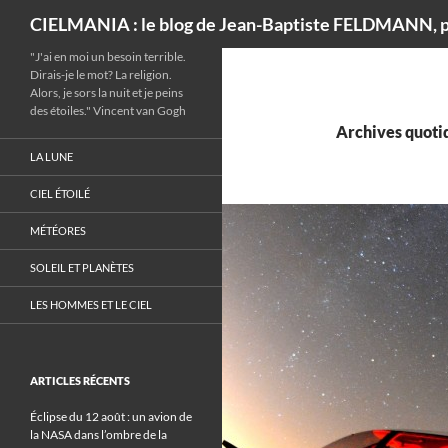
Recherche
CIELMANIA : le blog de Jean-Baptiste FELDMANN, p
"J'ai en moi un besoin terrible.
Dirais-je le mot? La religion.
Alors, je sors la nuit et je peins
des étoiles." Vincent van Gogh
Archives quotid
LA LUNE
CIEL ÉTOILÉ
MÉTÉORES
SOLEIL ET PLANÈTES
LES HOMMES ET LE CIEL
ARTICLES RÉCENTS
Éclipse du 12 août : un avion de
la NASA dans l’ombre de la