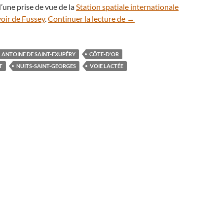
d’une prise de vue de la
Station spatiale internationale
Vol de nuit, un avion sous le
oir de Fussey
.
Continuer la lecture de
→
ANTOINE DE SAINT-EXUPÉRY
CÔTE-D'OR
T
NUITS-SAINT-GEORGES
VOIE LACTÉE