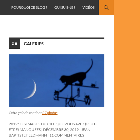
ALLER AU CONTENU
POURQUOI CE BLOG ?
QUI SUIS-JE ?
VIDÉOS
GALERIES
Cette galerie contient
27 photos
.
2019 : LES IMAGES DU CIEL QUE VOUS AVEZ (PEUT-
ÊTRE) MANQUÉES
DÉCEMBRE 30, 2019
JEAN-
BAPTISTE FELDMANN
11 COMMENTAIRES