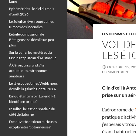
Lune
Éphémérides : le ciel du mois
d’août 2026
Le Soleil se lève, rougi par les
fumées des incendies
LES HOMMES ET LE 
L’étoile compagnon de
Bételgeuse se dévoile un peu
VOL DE
plus
LES ÉT
Sur la Lune, les mystères du
fascinant plateau d’Aristarque
À Céron, un grand gîte
OCTOBRE 22, 20
accueille les astronomes
COMMENTAIRE
amateurs
Le télescope James Webb nous
Clin d’œil à An
dévoile la galaxie Centaurus A
prise sur un aér
L’inquiétant miroir Eärendil-1
bientôt en orbite ?
Insolite : la Station spatiale du
L’aérodrome de
côté de Saturne
pratique d’activi
Découverte de deux curieuses
j’espérais y trou
exoplanètes “cotonneuses”
étant habituell