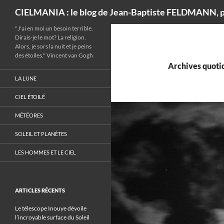
Recherche
CIELMANIA : le blog de Jean-Baptiste FELDMANN, p
"J'ai en moi un besoin terrible.
Dirais-je le mot? La religion.
Alors, je sors la nuit et je peins
des étoiles." Vincent van Gogh
Archives quotid
LA LUNE
CIEL ÉTOILÉ
MÉTÉORES
SOLEIL ET PLANÈTES
LES HOMMES ET LE CIEL
ARTICLES RÉCENTS
Le télescope Inouye dévoile
l’incroyable surface du Soleil