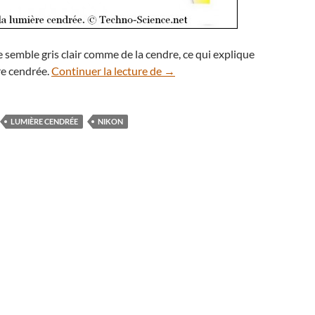
e semble gris clair comme de la cendre, ce qui explique
Partie de cache-cache pour la l
re cendrée.
Continuer la lecture de
→
LUMIÈRE CENDRÉE
NIKON