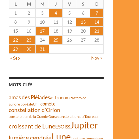
L
M
M
J
V
S
D
1
2
3
4
5
6
7
8
9
10
11
12
13
14
15
16
17
18
19
20
21
22
23
24
25
26
27
28
29
30
31
« Sep
Nov »
MOTS-CLÉS
amas des Pléiades
astronome
astéroïde
comète
aurore boréale
Chili
constellation d'Orion
constellation du Taureau
constellation de la Grande Ourse
Jupiter
croissant de Lune
ESO
ISS
Lune
lumière cendrée
lunette astronomique