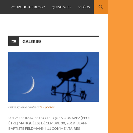
ALLER AU CONTENU
POURQUOI CE BLOG ?
QUI SUIS-JE ?
VIDÉOS
GALERIES
Cette galerie contient
27 photos
.
2019 : LES IMAGES DU CIEL QUE VOUS AVEZ (PEUT-
ÊTRE) MANQUÉES
DÉCEMBRE 30, 2019
JEAN-
BAPTISTE FELDMANN
11 COMMENTAIRES