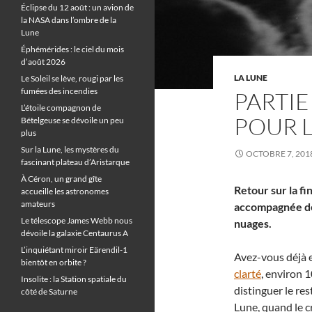
Éclipse du 12 août : un avion de
la NASA dans l’ombre de la
Lune
Éphémérides : le ciel du mois
d’août 2026
LA LUNE
Le Soleil se lève, rougi par les
fumées des incendies
PARTI
L’étoile compagnon de
POUR 
Bételgeuse se dévoile un peu
plus
Sur la Lune, les mystères du
OCTOBRE 7, 201
fascinant plateau d’Aristarque
À Céron, un grand gîte
Retour sur la fi
accueille les astronomes
amateurs
accompagnée de 
Le télescope James Webb nous
nuages.
dévoile la galaxie Centaurus A
L’inquiétant miroir Eärendil-1
Avez-vous déjà e
bientôt en orbite ?
clarté
, environ 1
Insolite : la Station spatiale du
distinguer le re
côté de Saturne
Lune, quand le c