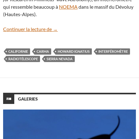
qui ressemble beaucoup à
NOEMA
dans le massif du Dévoluy
(Hautes-Alpes).
CARMA, un interféromètre dans la Sierr
Continuer la lecture de
→
CALIFORNIE
CARMA
HOWARD IGNATIUS
INTERFÉROMÈTRE
RADIOTÉLESCOPE
SIERRA NEVADA
GALERIES