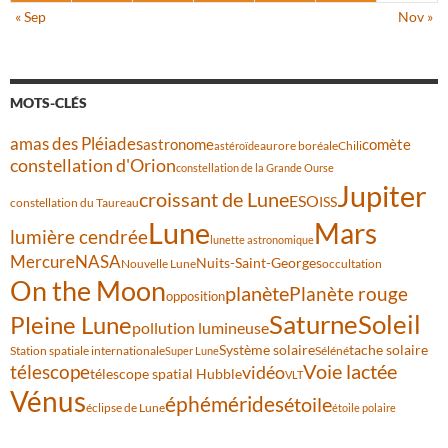
« Sep
Nov »
MOTS-CLÉS
amas des Pléiades
comète
astronome
aurore boréale
astéroïde
Chili
constellation d'Orion
constellation de la Grande Ourse
Jupiter
croissant de Lune
ESO
ISS
constellation du Taureau
Lune
Mars
lumière cendrée
lunette astronomique
Mercure
NASA
Nuits-Saint-Georges
Nouvelle Lune
occultation
On the Moon
planète
Planète rouge
opposition
Saturne
Soleil
Pleine Lune
pollution lumineuse
Système solaire
tache solaire
Station spatiale internationale
Séléné
Super Lune
Voie lactée
télescope
vidéo
télescope spatial Hubble
VLT
Vénus
éphémérides
étoile
éclipse de Lune
étoile polaire