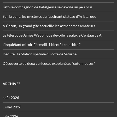
L’étoile compagnon de Bételgeuse se dévoile un peu plus
Sur la Lune, les mystères du fascinant plateau d’Aristarque
À Céron, un grand gîte accueille les astronomes amateurs
Le télescope James Webb nous dévoile la galaxie Centaurus A
L’inquiétant miroir Eärendil-1 bientôt en orbite ?
Insolite : la Station spatiale du côté de Saturne
Découverte de deux curieuses exoplanètes “cotonneuses”
ARCHIVES
août 2026
juillet 2026
juin 2026