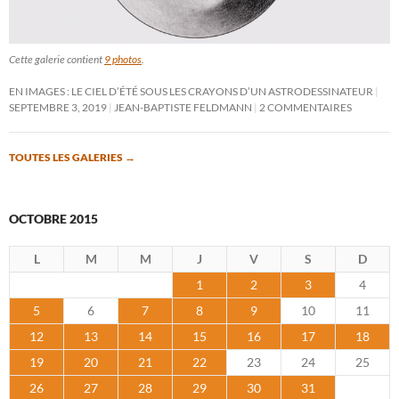
Cette galerie contient
9 photos
.
EN IMAGES : LE CIEL D’ÉTÉ SOUS LES CRAYONS D’UN ASTRODESSINATEUR
SEPTEMBRE 3, 2019
JEAN-BAPTISTE FELDMANN
2 COMMENTAIRES
TOUTES LES GALERIES
→
OCTOBRE 2015
L
M
M
J
V
S
D
1
2
3
4
5
6
7
8
9
10
11
12
13
14
15
16
17
18
19
20
21
22
23
24
25
26
27
28
29
30
31