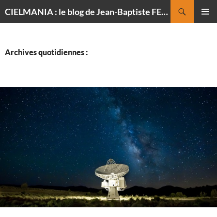
Recherche
CIELMANIA : le blog de Jean-Baptiste FELDMANN, photographe du ciel
ALLER
MENU
AU
PRINCI
CONTENU
Archives quotidiennes :