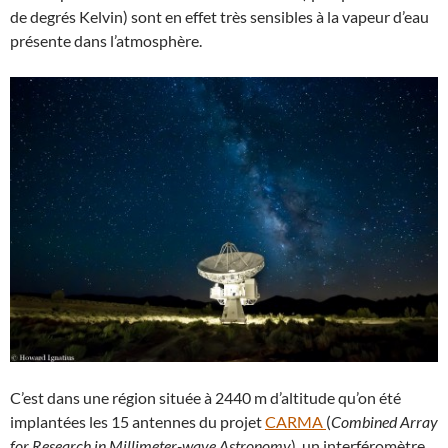
de degrés Kelvin) sont en effet très sensibles à la vapeur d’eau
présente dans l’atmosphère.
C’est dans une région située à 2440 m d’altitude qu’on été
implantées les 15 antennes du projet
CARMA
(
Combined Array
for Research in Millimeter-wave Astronomy
), un interféromètre