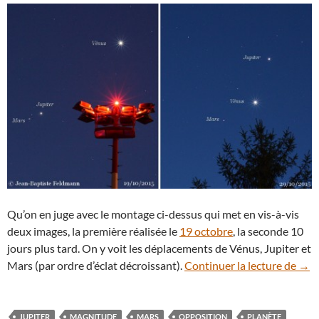
Qu’on en juge avec le montage ci-dessus qui met en vis-à-vis
deux images, la première réalisée le
19 octobre
, la seconde 10
jours plus tard. On y voit les déplacements de Vénus, Jupiter et
19-2
Mars (par ordre d’éclat décroissant).
Continuer la lecture de
→
JUPITER
MAGNITUDE
MARS
OPPOSITION
PLANÈTE