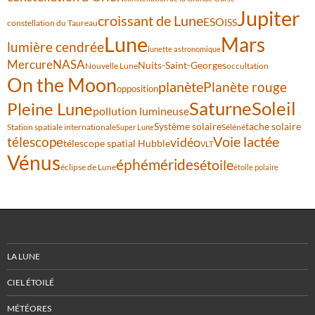
Jupiter
croissant de Lune
ESO
ISS
constellation du Taureau
Lune
Mars
lumière cendrée
lunette astronomique
Mercure
NASA
Nuits-Saint-Georges
Nouvelle Lune
occultation
On the Moon
planète
Planète rouge
opposition
Saturne
Soleil
Pleine Lune
pollution lumineuse
Système solaire
tache solaire
Station spatiale internationale
Séléné
Super Lune
Voie lactée
télescope
vidéo
télescope spatial Hubble
VLT
Vénus
éphémérides
étoile
éclipse de Lune
étoile polaire
LA LUNE
CIEL ÉTOILÉ
MÉTÉORES