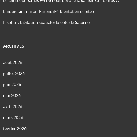
Le télescope James Webb nous dévoile la galaxie Centaurus A
L’inquiétant miroir Eärendil-1 bientôt en orbite ?
Insolite : la Station spatiale du côté de Saturne
ARCHIVES
août 2026
juillet 2026
juin 2026
mai 2026
avril 2026
mars 2026
février 2026