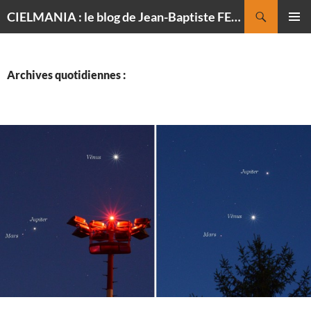
Recherche
CIELMANIA : le blog de Jean-Baptiste FELDMANN, photographe du ciel
ALLER
MENU
AU
PRINCI
CONTENU
Archives quotidiennes :