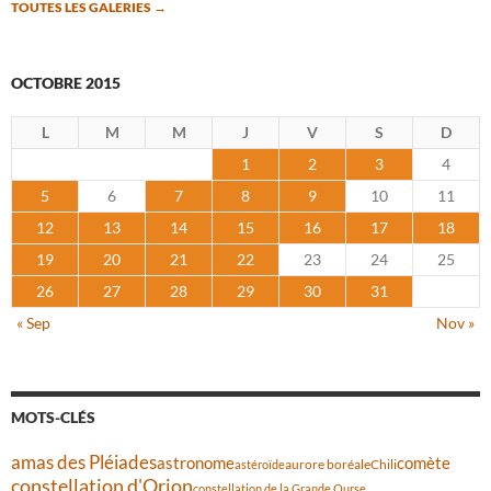
TOUTES LES GALERIES
→
OCTOBRE 2015
L
M
M
J
V
S
D
1
2
3
4
5
6
7
8
9
10
11
12
13
14
15
16
17
18
19
20
21
22
23
24
25
26
27
28
29
30
31
« Sep
Nov »
MOTS-CLÉS
amas des Pléiades
comète
astronome
aurore boréale
astéroïde
Chili
constellation d'Orion
constellation de la Grande Ourse