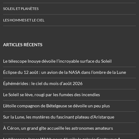
SOLEIL ET PLANÈTES
LES HOMMES ET LE CIEL
ARTICLES RÉCENTS
Le télescope Inouye dévoile l’incroyable surface du Soleil
Éclipse du 12 août : un avion de la NASA dans l’ombre de la Lune
Éphémérides : le ciel du mois d’août 2026
Le Soleil se lève, rougi par les fumées des incendies
L’étoile compagnon de Bételgeuse se dévoile un peu plus
Sur la Lune, les mystères du fascinant plateau d’Aristarque
À Céron, un grand gîte accueille les astronomes amateurs