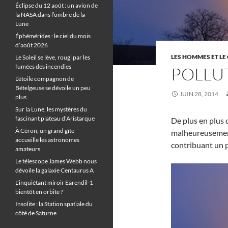
Éclipse du 12 août : un avion de
la NASA dans l’ombre de la
Lune
Éphémérides : le ciel du mois
d’août 2026
LES HOMMES ET LE 
Le Soleil se lève, rougi par les
fumées des incendies
POLLU
L’étoile compagnon de
Bételgeuse se dévoile un peu
JUIN 28, 2014
plus
Sur la Lune, les mystères du
fascinant plateau d’Aristarque
De plus en plus 
À Céron, un grand gîte
malheureusement
accueille les astronomes
contribuant un p
amateurs
Le télescope James Webb nous
dévoile la galaxie Centaurus A
L’inquiétant miroir Eärendil-1
bientôt en orbite ?
Insolite : la Station spatiale du
côté de Saturne