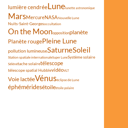
Lune
lumière cendrée
lunette astronomique
Mars
Mercure
NASA
Nouvelle Lune
Nuits-Saint-Georges
occultation
On the Moon
planète
opposition
Pleine Lune
Planète rouge
Saturne
Soleil
pollution lumineuse
Système solaire
Station spatiale internationale
Super Lune
télescope
tache solaire
Séléné
vidéo
télescope spatial Hubble
VLT
Vénus
Voie lactée
éclipse de Lune
éphémérides
étoile
étoile polaire