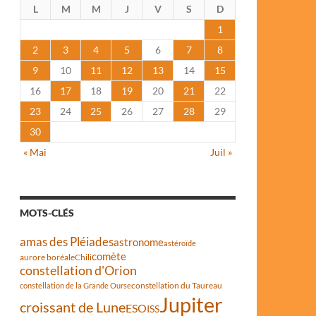
L
M
M
J
V
S
D
1
2
3
4
5
6
7
8
9
10
11
12
13
14
15
16
17
18
19
20
21
22
23
24
25
26
27
28
29
30
« Mai
Juil »
MOTS-CLÉS
amas des Pléiades
astronome
astéroïde
comète
aurore boréale
Chili
constellation d'Orion
constellation du Taureau
constellation de la Grande Ourse
Jupiter
croissant de Lune
ESO
ISS