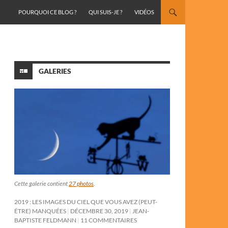
ALLER AU CONTENU
POURQUOI CE BLOG ?
QUI SUIS-JE ?
VIDÉOS
GALERIES
Cette galerie contient
27 photos
.
2019 : LES IMAGES DU CIEL QUE VOUS AVEZ (PEUT-
ÊTRE) MANQUÉES
DÉCEMBRE 30, 2019
JEAN-
BAPTISTE FELDMANN
11 COMMENTAIRES