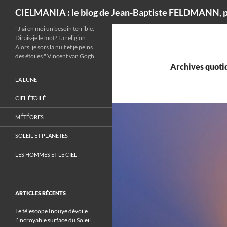
Recherche
CIELMANIA : le blog de Jean-Baptiste FELDMANN, p
"J'ai en moi un besoin terrible.
Dirais-je le mot? La religion.
Alors, je sors la nuit et je peins
des étoiles." Vincent van Gogh
Archives quotid
LA LUNE
CIEL ÉTOILÉ
MÉTÉORES
SOLEIL ET PLANÈTES
LES HOMMES ET LE CIEL
ARTICLES RÉCENTS
Le télescope Inouye dévoile
l’incroyable surface du Soleil