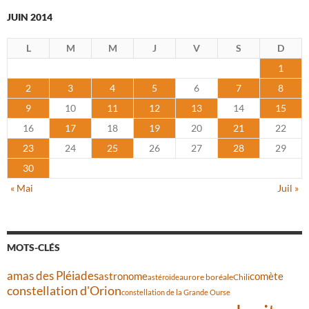
JUIN 2014
L
M
M
J
V
S
D
1
2
3
4
5
6
7
8
9
10
11
12
13
14
15
16
17
18
19
20
21
22
23
24
25
26
27
28
29
30
« Mai
Juil »
MOTS-CLÉS
amas des Pléiades
comète
astronome
aurore boréale
astéroïde
Chili
constellation d'Orion
constellation de la Grande Ourse