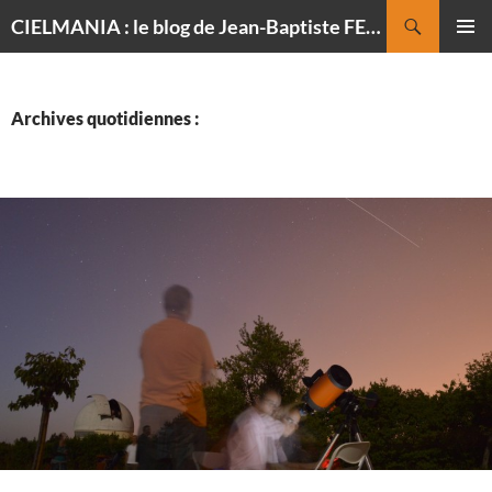
Recherche
CIELMANIA : le blog de Jean-Baptiste FELDMANN, photographe du ciel
ALLER
MENU
AU
PRINCI
CONTENU
Archives quotidiennes :