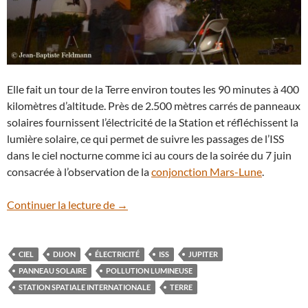
Elle fait un tour de la Terre environ toutes les 90 minutes à 400
kilomètres d’altitude. Près de 2.500 mètres carrés de panneaux
solaires fournissent l’électricité de la Station et réfléchissent la
lumière solaire, ce qui permet de suivre les passages de l’ISS
dans le ciel nocturne comme ici au cours de la soirée du 7 juin
consacrée à l’observation de la
conjonction Mars-Lune
.
La Station spatiale
Continuer la lecture de
→
CIEL
DIJON
ÉLECTRICITÉ
ISS
JUPITER
PANNEAU SOLAIRE
POLLUTION LUMINEUSE
STATION SPATIALE INTERNATIONALE
TERRE