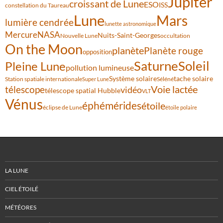
Jupiter
croissant de Lune
ESO
ISS
constellation du Taureau
Lune
Mars
lumière cendrée
lunette astronomique
Mercure
NASA
Nuits-Saint-Georges
Nouvelle Lune
occultation
On the Moon
planète
Planète rouge
opposition
Saturne
Soleil
Pleine Lune
pollution lumineuse
Système solaire
tache solaire
Station spatiale internationale
Séléné
Super Lune
Voie lactée
télescope
vidéo
télescope spatial Hubble
VLT
Vénus
éphémérides
étoile
éclipse de Lune
étoile polaire
LA LUNE
CIEL ÉTOILÉ
MÉTÉORES