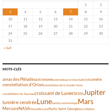
1
2
3
4
5
6
7
8
9
10
11
12
13
14
15
16
17
18
19
20
21
22
23
24
25
26
27
28
29
30
31
« Juil
MOTS-CLÉS
amas des Pléiades
comète
astronome
aurore boréale
astéroïde
Chili
constellation d'Orion
constellation de la Grande Ourse
Jupiter
croissant de Lune
ESO
ISS
constellation du Taureau
Lune
Mars
lumière cendrée
lunette astronomique
Mercure
NASA
Nuits-Saint-Georges
Nouvelle Lune
occultation