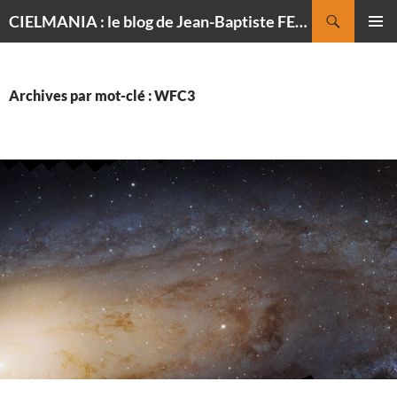
Recherche
CIELMANIA : le blog de Jean-Baptiste FELDMANN, photographe du ciel
ALLER
MENU
AU
PRINCI
CONTENU
Archives par mot-clé : WFC3