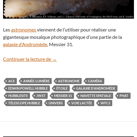
Les
astronomes
viennent de l’utiliser pour réaliser une
gigantesque mosaïque photographique d’une partie de la
galaxie d’Andromède
, Messier 31.
Le télescope Hubble zoome sur la galax
Continuer la lecture de
→
ACS
ANNÉE-LUMIÈRE
ASTRONOME
CAMÉRA
EDWIN POWELL HUBBLE
ÉTOILE
GALAXIE D'ANDROMÈDE
HUBBLESITE
JWST
MESSIER 31
NAVETTE SPATIALE
PHAT
TÉLESCOPE HUBBLE
UNIVERS
VOIE LACTÉE
WFC3