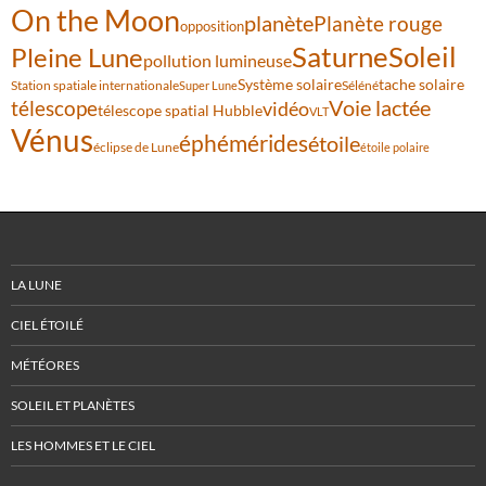
On the Moon
planète
Planète rouge
opposition
Saturne
Soleil
Pleine Lune
pollution lumineuse
Système solaire
tache solaire
Station spatiale internationale
Séléné
Super Lune
Voie lactée
télescope
vidéo
télescope spatial Hubble
VLT
Vénus
éphémérides
étoile
éclipse de Lune
étoile polaire
LA LUNE
CIEL ÉTOILÉ
MÉTÉORES
SOLEIL ET PLANÈTES
LES HOMMES ET LE CIEL