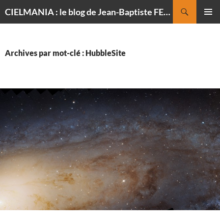
Recherche
CIELMANIA : le blog de Jean-Baptiste FELDMANN, photographe du ciel
ALLER
MENU
AU
PRINCI
CONTENU
Archives par mot-clé : HubbleSite