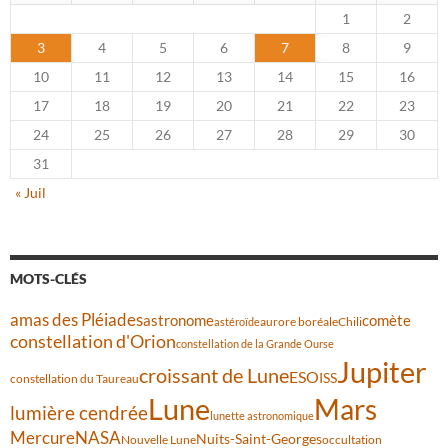
1
2
3
4
5
6
7
8
9
10
11
12
13
14
15
16
17
18
19
20
21
22
23
24
25
26
27
28
29
30
31
« Juil
MOTS-CLÉS
amas des Pléiades
comète
astronome
aurore boréale
astéroïde
Chili
constellation d'Orion
constellation de la Grande Ourse
Jupiter
croissant de Lune
ESO
ISS
constellation du Taureau
Lune
Mars
lumière cendrée
lunette astronomique
Mercure
NASA
Nuits-Saint-Georges
Nouvelle Lune
occultation