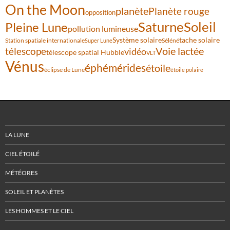
On the Moon
planète
Planète rouge
opposition
Saturne
Soleil
Pleine Lune
pollution lumineuse
Système solaire
tache solaire
Station spatiale internationale
Séléné
Super Lune
Voie lactée
télescope
vidéo
télescope spatial Hubble
VLT
Vénus
éphémérides
étoile
éclipse de Lune
étoile polaire
LA LUNE
CIEL ÉTOILÉ
MÉTÉORES
SOLEIL ET PLANÈTES
LES HOMMES ET LE CIEL