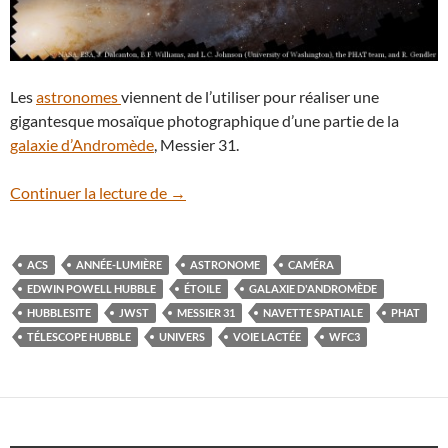
Les
astronomes
viennent de l’utiliser pour réaliser une
gigantesque mosaïque photographique d’une partie de la
galaxie d’Andromède
, Messier 31.
Le télescope Hubble zoome sur la galax
Continuer la lecture de
→
ACS
ANNÉE-LUMIÈRE
ASTRONOME
CAMÉRA
EDWIN POWELL HUBBLE
ÉTOILE
GALAXIE D'ANDROMÈDE
HUBBLESITE
JWST
MESSIER 31
NAVETTE SPATIALE
PHAT
TÉLESCOPE HUBBLE
UNIVERS
VOIE LACTÉE
WFC3