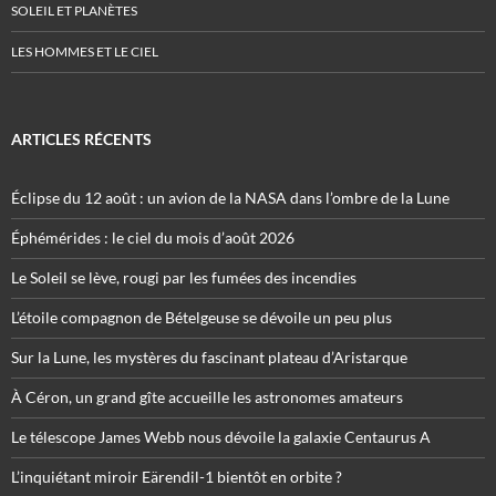
SOLEIL ET PLANÈTES
LES HOMMES ET LE CIEL
ARTICLES RÉCENTS
Éclipse du 12 août : un avion de la NASA dans l’ombre de la Lune
Éphémérides : le ciel du mois d’août 2026
Le Soleil se lève, rougi par les fumées des incendies
L’étoile compagnon de Bételgeuse se dévoile un peu plus
Sur la Lune, les mystères du fascinant plateau d’Aristarque
À Céron, un grand gîte accueille les astronomes amateurs
Le télescope James Webb nous dévoile la galaxie Centaurus A
L’inquiétant miroir Eärendil-1 bientôt en orbite ?