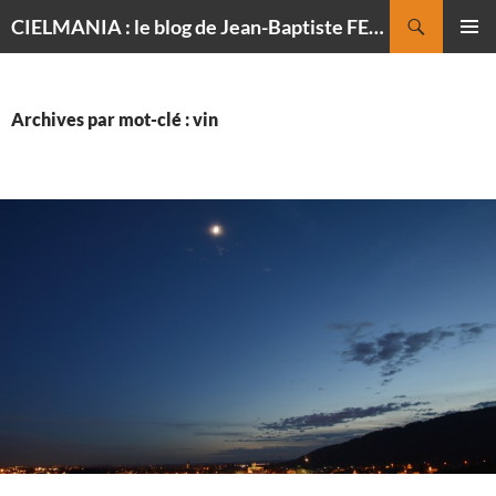
Recherche
CIELMANIA : le blog de Jean-Baptiste FELDMANN, photographe du ciel
ALLER
MENU
AU
PRINCI
CONTENU
Archives par mot-clé : vin