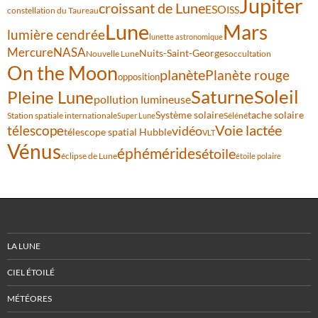
Jupiter
croissant de Lune
ESO
ISS
constellation du Taureau
Lune
Mars
lumière cendrée
lunette astronomique
Mercure
NASA
Nuits-Saint-Georges
Nouvelle Lune
occultation
On the Moon
planète
Planète rouge
opposition
Saturne
Soleil
Pleine Lune
pollution lumineuse
Système solaire
tache solaire
Station spatiale internationale
Séléné
Super Lune
Voie lactée
télescope
vidéo
télescope spatial Hubble
VLT
Vénus
éphémérides
étoile
éclipse de Lune
étoile polaire
LA LUNE
CIEL ÉTOILÉ
MÉTÉORES