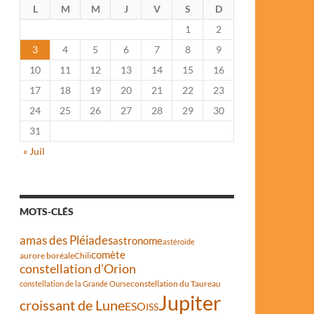
L
M
M
J
V
S
D
1
2
3
4
5
6
7
8
9
10
11
12
13
14
15
16
17
18
19
20
21
22
23
24
25
26
27
28
29
30
31
« Juil
MOTS-CLÉS
amas des Pléiades
astronome
astéroïde
comète
aurore boréale
Chili
constellation d'Orion
constellation du Taureau
constellation de la Grande Ourse
Jupiter
croissant de Lune
ESO
ISS