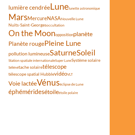
Lune
lumière cendrée
lunette astronomique
Mars
Mercure
NASA
Nouvelle Lune
Nuits-Saint-Georges
occultation
On the Moon
planète
opposition
Pleine Lune
Planète rouge
Saturne
Soleil
pollution lumineuse
Système solaire
Station spatiale internationale
Super Lune
télescope
tache solaire
Séléné
vidéo
télescope spatial Hubble
VLT
Vénus
Voie lactée
éclipse de Lune
éphémérides
étoile
étoile polaire