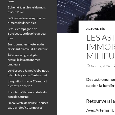
Lune
Éphémérides : le ciel du mois
d’août 2026
Le Soleil se lève, rougi par les
fumées des incendies
ACTUALITÉS
L’étoile compagnon de
Bételgeuse se dévoile un peu
LES A
plus
IMMORT
Sur la Lune, les mystères du
fascinant plateau d’Aristarque
MILIEU
À Céron, un grand gîte
accueille les astronomes
amateurs
AVRIL 7, 2026
Le télescope James Webb nous
dévoile la galaxie Centaurus A
Des astronomes,
L’inquiétant miroir Eärendil-1
capter la lumièr
bientôt en orbite ?
Insolite : la Station spatiale du
côté de Saturne
Retour vers la
Découverte de deux curieuses
exoplanètes “cotonneuses”
Avec Artemis II, 