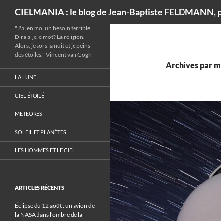
Recherche
CIELMANIA : le blog de Jean-Baptiste FELDMANN, p
"J'ai en moi un besoin terrible.
Dirais-je le mot? La religion.
Alors, je sors la nuit et je peins
des étoiles." Vincent van Gogh
Archives par mo
LA LUNE
CIEL ÉTOILÉ
MÉTÉORES
SOLEIL ET PLANÈTES
LES HOMMES ET LE CIEL
ARTICLES RÉCENTS
Éclipse du 12 août : un avion de
la NASA dans l’ombre de la