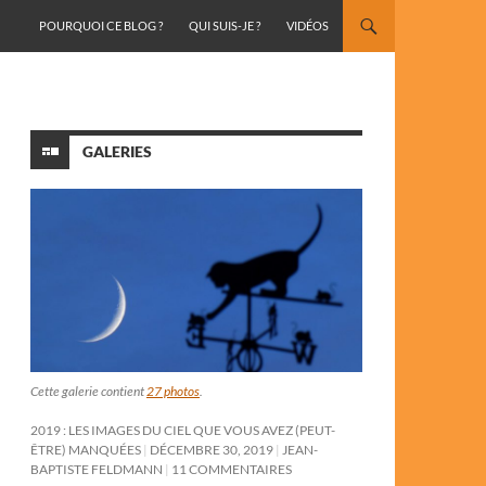
ALLER AU CONTENU
POURQUOI CE BLOG ?
QUI SUIS-JE ?
VIDÉOS
GALERIES
Cette galerie contient
27 photos
.
2019 : LES IMAGES DU CIEL QUE VOUS AVEZ (PEUT-
ÊTRE) MANQUÉES
DÉCEMBRE 30, 2019
JEAN-
BAPTISTE FELDMANN
11 COMMENTAIRES