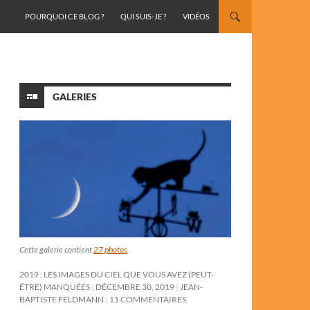
ALLER AU CONTENU
POURQUOI CE BLOG ?
QUI SUIS-JE ?
VIDÉOS
GALERIES
Cette galerie contient
27 photos
.
2019 : LES IMAGES DU CIEL QUE VOUS AVEZ (PEUT-
ÊTRE) MANQUÉES
DÉCEMBRE 30, 2019
JEAN-
BAPTISTE FELDMANN
11 COMMENTAIRES