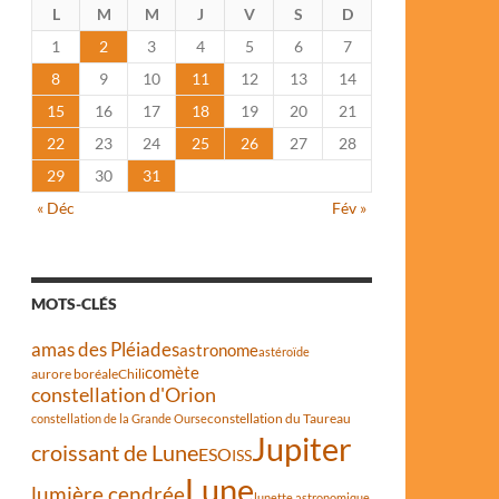
L
M
M
J
V
S
D
1
2
3
4
5
6
7
8
9
10
11
12
13
14
15
16
17
18
19
20
21
22
23
24
25
26
27
28
29
30
31
« Déc
Fév »
MOTS-CLÉS
amas des Pléiades
astronome
astéroïde
comète
aurore boréale
Chili
constellation d'Orion
constellation du Taureau
constellation de la Grande Ourse
Jupiter
croissant de Lune
ESO
ISS
Lune
lumière cendrée
lunette astronomique