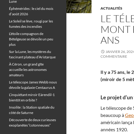
Lune
ACTUALITÉS
Éphémérides : le ciel du mois
d’août 2026
LE TÉ
Le Soleil se lève, rougi par les
MONT P
fumées des incendies
L’étoile compagnon de
ANS
Bételgeuse se dévoile un peu
plus
Sur la Lune, les mystères du
JANVIER 26, 202
COMMENTAIRE
fascinant plateau d’Aristarque
À Céron, un grand gîte
accueille les astronomes
Il y a 75 ans, l
amateurs
(miroir de 5 mè
Le télescope James Webb nous
dévoile la galaxie Centaurus A
L’inquiétant miroir Eärendil-1
Le projet d’un 
bientôt en orbite ?
Insolite : la Station spatiale du
Le télescope de
côté de Saturne
beaucoup à
Geor
Découverte de deux curieuses
américain lança 
exoplanètes “cotonneuses”
années 1920.