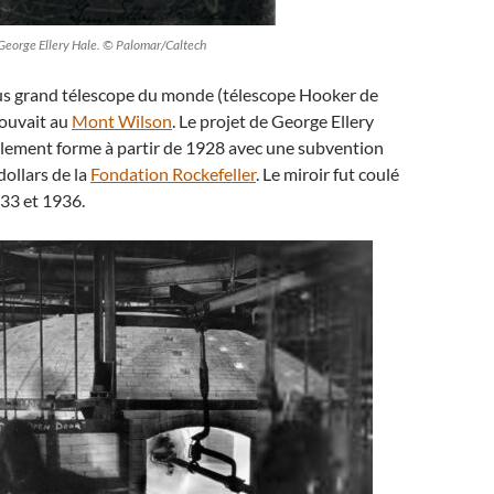
George Ellery Hale. © Palomar/Caltech
lus grand télescope du monde (télescope Hooker de
rouvait au
Mont Wilson
. Le projet de George Ellery
blement forme à partir de 1928 avec une subvention
dollars de la
Fondation Rockefeller
. Le miroir fut coulé
933 et 1936.