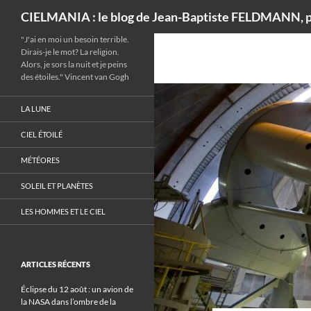
Recherche
CIELMANIA : le blog de Jean-Baptiste FELDMANN, p
"J'ai en moi un besoin terrible.
Dirais-je le mot? La religion.
Alors, je sors la nuit et je peins
des étoiles." Vincent van Gogh
LA LUNE
CIEL ÉTOILÉ
MÉTÉORES
SOLEIL ET PLANÈTES
LES HOMMES ET LE CIEL
ARTICLES RÉCENTS
Éclipse du 12 août : un avion de
la NASA dans l’ombre de la