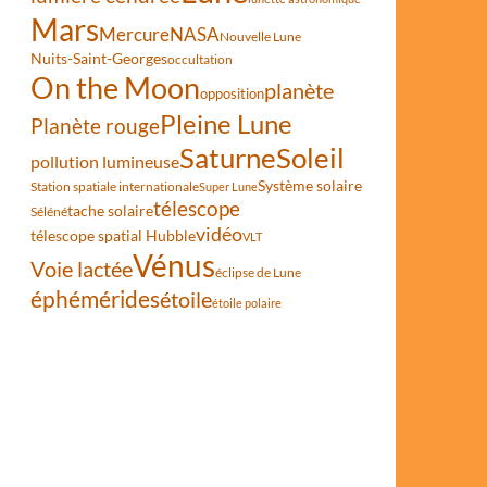
Mars
Mercure
NASA
Nouvelle Lune
Nuits-Saint-Georges
occultation
On the Moon
planète
opposition
Pleine Lune
Planète rouge
Saturne
Soleil
pollution lumineuse
Système solaire
Station spatiale internationale
Super Lune
télescope
tache solaire
Séléné
vidéo
télescope spatial Hubble
VLT
Vénus
Voie lactée
éclipse de Lune
éphémérides
étoile
étoile polaire