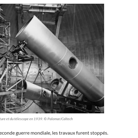
ture et du télescope en 1939. © Palomar/Caltech
Seconde guerre mondiale, les travaux furent stoppés.