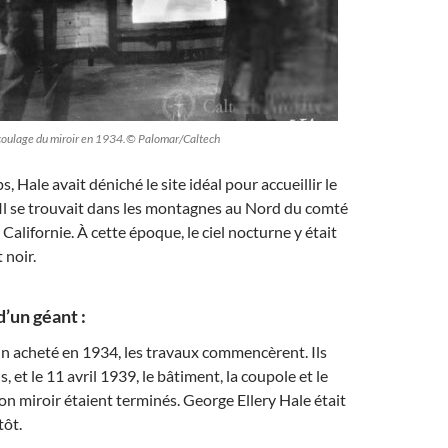
 coulage du miroir en 1934.© Palomar/Caltech
 Hale avait déniché le site idéal pour accueillir le
 Il se trouvait dans les montagnes au Nord du comté
Californie. À cette époque, le ciel nocturne y était
 noir.
’un géant :
ain acheté en 1934, les travaux commencèrent. Ils
, et le 11 avril 1939, le bâtiment, la coupole et le
on miroir étaient terminés. George Ellery Hale était
tôt.