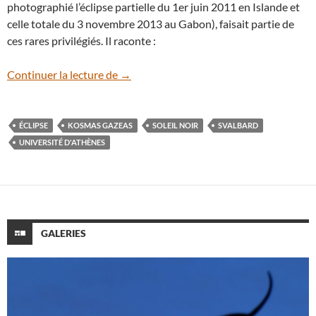
photographié l’éclipse partielle du 1er juin 2011 en Islande et
celle totale du 3 novembre 2013 au Gabon), faisait partie de
ces rares privilégiés. Il raconte :
Soleil noir le 20 mars : récit d’un chasseur
Continuer la lecture de
→
ÉCLIPSE
KOSMAS GAZEAS
SOLEIL NOIR
SVALBARD
UNIVERSITÉ D'ATHÈNES
GALERIES