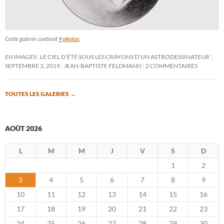
Cette galerie contient
9 photos
.
EN IMAGES : LE CIEL D’ÉTÉ SOUS LES CRAYONS D’UN ASTRODESSINATEUR
SEPTEMBRE 3, 2019
JEAN-BAPTISTE FELDMANN
2 COMMENTAIRES
TOUTES LES GALERIES
→
AOÛT 2026
L
M
M
J
V
S
D
1
2
3
4
5
6
7
8
9
10
11
12
13
14
15
16
17
18
19
20
21
22
23
24
25
26
27
28
29
30