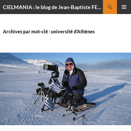
Recherche
CIELMANIA : le blog de Jean-Baptiste FELDMANN, photographe du ciel
ALLER
MENU
AU
PRINCI
CONTENU
Archives par mot-clé : université d’Athènes