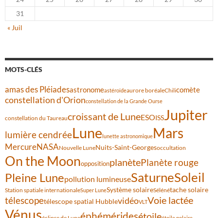
31
« Juil
MOTS-CLÉS
amas des Pléiades
comète
astronome
aurore boréale
astéroïde
Chili
constellation d'Orion
constellation de la Grande Ourse
Jupiter
croissant de Lune
ESO
ISS
constellation du Taureau
Lune
Mars
lumière cendrée
lunette astronomique
Mercure
NASA
Nuits-Saint-Georges
Nouvelle Lune
occultation
On the Moon
planète
Planète rouge
opposition
Saturne
Soleil
Pleine Lune
pollution lumineuse
Système solaire
tache solaire
Station spatiale internationale
Séléné
Super Lune
Voie lactée
télescope
vidéo
télescope spatial Hubble
VLT
Vénus
éphémérides
étoile
éclipse de Lune
étoile polaire