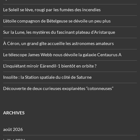
Le Soleil se lève, rougi par les fumées des incendies
L’étoile compagnon de Bételgeuse se dévoile un peu plus
Sur la Lune, les mystères du fascinant plateau d’Aristarque
À Céron, un grand gîte accueille les astronomes amateurs
Le télescope James Webb nous dévoile la galaxie Centaurus A
L’inquiétant miroir Eärendil-1 bientôt en orbite ?
Insolite : la Station spatiale du côté de Saturne
Découverte de deux curieuses exoplanètes “cotonneuses”
ARCHIVES
août 2026