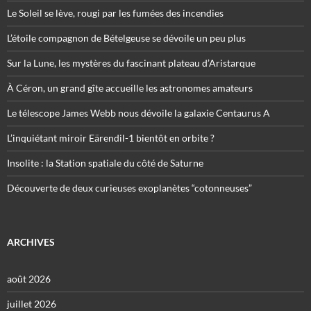
Le Soleil se lève, rougi par les fumées des incendies
L’étoile compagnon de Bételgeuse se dévoile un peu plus
Sur la Lune, les mystères du fascinant plateau d’Aristarque
À Céron, un grand gîte accueille les astronomes amateurs
Le télescope James Webb nous dévoile la galaxie Centaurus A
L’inquiétant miroir Eärendil-1 bientôt en orbite ?
Insolite : la Station spatiale du côté de Saturne
Découverte de deux curieuses exoplanètes “cotonneuses”
ARCHIVES
août 2026
juillet 2026