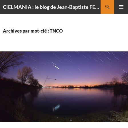
Recherche
CIELMANIA : le blog de Jean-Baptiste FELDMANN, photographe du ciel
ALLER
MENU
AU
PRINCI
CONTENU
Archives par mot-clé : TNCO