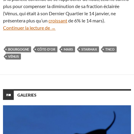
plus pour compenser la diminution de sa fraction éclairée
(Vénus, qui était à son Dernier Quartier le 14 janvier, ne
présentera plus qu’un
croissant
de 6% le 14 mars).
La planète Vénus et son reflet sur un éta
Continuer la lecture de
→
BOURGOGNE
CÔTE-D'OR
MARS
STARMAX
TNCO
VÉNUS
GALERIES