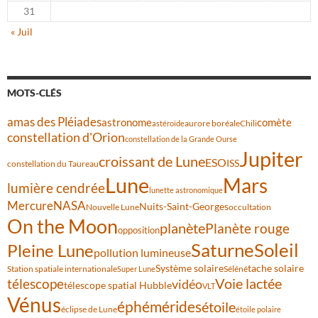
31
« Juil
MOTS-CLÉS
amas des Pléiades
comète
astronome
aurore boréale
astéroïde
Chili
constellation d'Orion
constellation de la Grande Ourse
Jupiter
croissant de Lune
ESO
ISS
constellation du Taureau
Lune
Mars
lumière cendrée
lunette astronomique
Mercure
NASA
Nuits-Saint-Georges
Nouvelle Lune
occultation
On the Moon
planète
Planète rouge
opposition
Saturne
Soleil
Pleine Lune
pollution lumineuse
Système solaire
tache solaire
Station spatiale internationale
Séléné
Super Lune
Voie lactée
télescope
vidéo
télescope spatial Hubble
VLT
Vénus
éphémérides
étoile
éclipse de Lune
étoile polaire