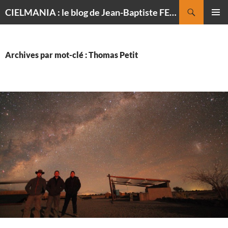
Recherche
CIELMANIA : le blog de Jean-Baptiste FELDMANN, photographe du ciel
ALLER
MENU
AU
PRINCI
CONTENU
Archives par mot-clé : Thomas Petit