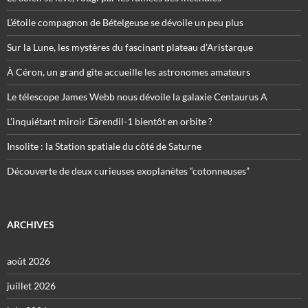
L’étoile compagnon de Bételgeuse se dévoile un peu plus
Sur la Lune, les mystères du fascinant plateau d’Aristarque
À Céron, un grand gîte accueille les astronomes amateurs
Le télescope James Webb nous dévoile la galaxie Centaurus A
L’inquiétant miroir Eärendil-1 bientôt en orbite ?
Insolite : la Station spatiale du côté de Saturne
Découverte de deux curieuses exoplanètes “cotonneuses”
ARCHIVES
août 2026
juillet 2026