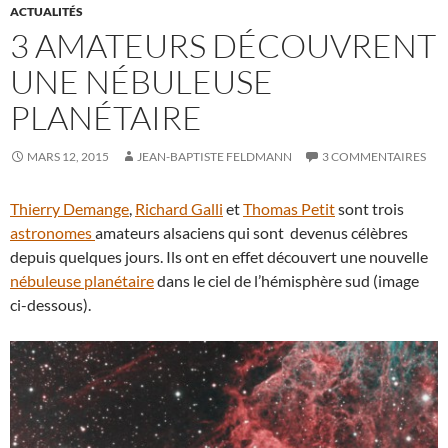
ACTUALITÉS
3 AMATEURS DÉCOUVRENT
UNE NÉBULEUSE
PLANÉTAIRE
MARS 12, 2015
JEAN-BAPTISTE FELDMANN
3 COMMENTAIRES
Thierry Demange
,
Richard Galli
et
Thomas Petit
sont trois
astronomes
amateurs alsaciens qui sont devenus célèbres
depuis quelques jours. Ils ont en effet découvert une nouvelle
nébuleuse planétaire
dans le ciel de l’hémisphère sud (image
ci-dessous).