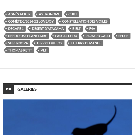
AGNÈS ACKER
ASTRONOME
CHILI
COMÈTE C/2014 Q2 LOVEJOY
CONSTELLATION DES VOILES
DEGAPE 1
DÉSERT D'ATACAMA
E-ELT
F4A
NÉBULEUSE PLANÉTAIRE
PASCAL LE DÛ
RICHARD GALLI
SELFIE
SUPERNOVA
TERRY LOVEJOY
THIERRY DEMANGE
THOMAS PETIT
VLT
GALERIES