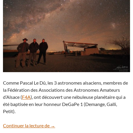
Comme Pascal Le Dû, les 3 astronomes alsaciens, membres de
la Fédération des Associations des Astronomes Amateurs
d’Alsace (
F4A
), ont découvert une nébuleuse planétaire qui a
été baptisée en leur honneur DeGaPe 1 (Demange, Galli,
Petit).
3 amateurs découvrent une nébuleuse pl
Continuer la lecture de
→