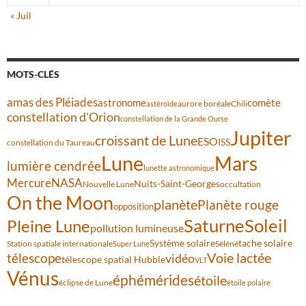
« Juil
MOTS-CLÉS
amas des Pléiades
comète
astronome
aurore boréale
astéroïde
Chili
constellation d'Orion
constellation de la Grande Ourse
Jupiter
croissant de Lune
ESO
ISS
constellation du Taureau
Lune
Mars
lumière cendrée
lunette astronomique
Mercure
NASA
Nuits-Saint-Georges
Nouvelle Lune
occultation
On the Moon
planète
Planète rouge
opposition
Saturne
Soleil
Pleine Lune
pollution lumineuse
Système solaire
tache solaire
Station spatiale internationale
Séléné
Super Lune
Voie lactée
télescope
vidéo
télescope spatial Hubble
VLT
Vénus
éphémérides
étoile
éclipse de Lune
étoile polaire