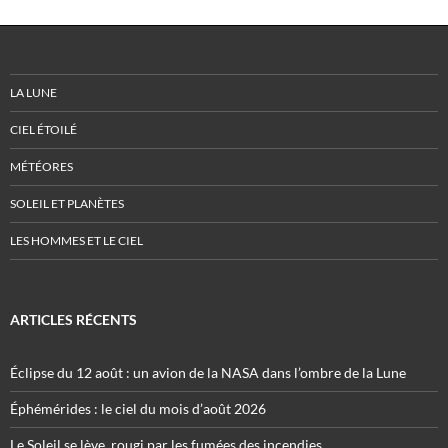
LA LUNE
CIEL ÉTOILÉ
MÉTÉORES
SOLEIL ET PLANÈTES
LES HOMMES ET LE CIEL
ARTICLES RÉCENTS
Éclipse du 12 août : un avion de la NASA dans l’ombre de la Lune
Éphémérides : le ciel du mois d’août 2026
Le Soleil se lève, rougi par les fumées des incendies