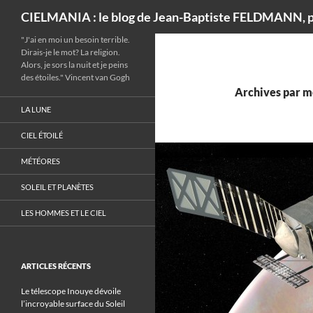
Recherche
CIELMANIA : le blog de Jean-Baptiste FELDMANN, p
"J'ai en moi un besoin terrible.
Dirais-je le mot? La religion.
Alors, je sors la nuit et je peins
des étoiles." Vincent van Gogh
Archives par m
LA LUNE
CIEL ÉTOILÉ
MÉTÉORES
SOLEIL ET PLANÈTES
LES HOMMES ET LE CIEL
ARTICLES RÉCENTS
Le télescope Inouye dévoile
l’incroyable surface du Soleil