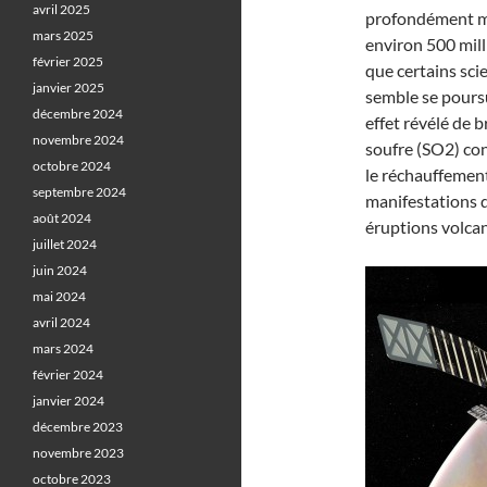
avril 2025
profondément ma
mars 2025
environ 500 mill
février 2025
que certains sci
janvier 2025
semble se pours
décembre 2024
effet révélé de 
novembre 2024
soufre (SO2) co
octobre 2024
le réchauffement
septembre 2024
manifestations 
août 2024
éruptions volca
juillet 2024
juin 2024
mai 2024
avril 2024
mars 2024
février 2024
janvier 2024
décembre 2023
novembre 2023
octobre 2023