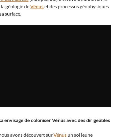
 la géologie de
Vénus
et des processus géophysiques
sa surface.
asa envisage de coloniser Vénus avec des dirigeables
nous avons découvert sur
Vénus
un sol jeune