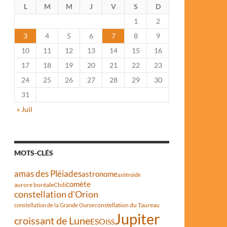
L
M
M
J
V
S
D
1
2
3
4
5
6
7
8
9
10
11
12
13
14
15
16
17
18
19
20
21
22
23
24
25
26
27
28
29
30
31
« Juil
MOTS-CLÉS
amas des Pléiades
astronome
astéroïde
comète
aurore boréale
Chili
constellation d'Orion
constellation du Taureau
constellation de la Grande Ourse
Jupiter
croissant de Lune
ESO
ISS