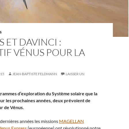
S
S ET DAVINCI :
IF VÉNUS POUR LA
015
JEAN-BAPTISTE FELDMANN
LAISSER UN
grammes d’exploration du Système solaire que la
ur les prochaines années, deux prévoient de
ur de Vénus.
 dernières années les missions
MAGELLAN
Venus Express
(européenne) ont révolutionné notre