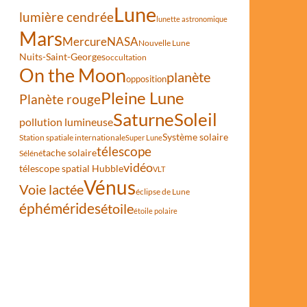
Lune
lumière cendrée
lunette astronomique
Mars
Mercure
NASA
Nouvelle Lune
Nuits-Saint-Georges
occultation
On the Moon
planète
opposition
Pleine Lune
Planète rouge
Saturne
Soleil
pollution lumineuse
Système solaire
Station spatiale internationale
Super Lune
télescope
tache solaire
Séléné
vidéo
télescope spatial Hubble
VLT
Vénus
Voie lactée
éclipse de Lune
éphémérides
étoile
étoile polaire