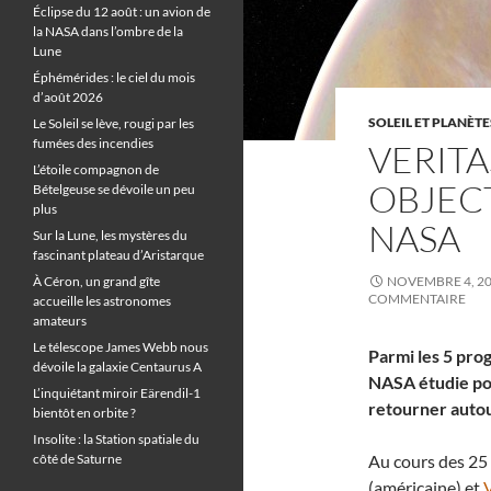
Éclipse du 12 août : un avion de
la NASA dans l’ombre de la
Lune
Éphémérides : le ciel du mois
d’août 2026
SOLEIL ET PLANÈTE
Le Soleil se lève, rougi par les
fumées des incendies
VERITA
L’étoile compagnon de
OBJECT
Bételgeuse se dévoile un peu
plus
NASA
Sur la Lune, les mystères du
fascinant plateau d’Aristarque
À Céron, un grand gîte
NOVEMBRE 4, 2
COMMENTAIRE
accueille les astronomes
amateurs
Le télescope James Webb nous
Parmi les 5 pro
dévoile la galaxie Centaurus A
NASA étudie po
L’inquiétant miroir Eärendil-1
retourner auto
bientôt en orbite ?
Insolite : la Station spatiale du
côté de Saturne
Au cours des 25
(américaine) et