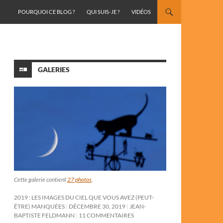
ALLER AU CONTENU
POURQUOI CE BLOG ?
QUI SUIS-JE ?
VIDÉOS
GALERIES
Cette galerie contient
27 photos
.
2019 : LES IMAGES DU CIEL QUE VOUS AVEZ (PEUT-
ÊTRE) MANQUÉES
DÉCEMBRE 30, 2019
JEAN-
BAPTISTE FELDMANN
11 COMMENTAIRES