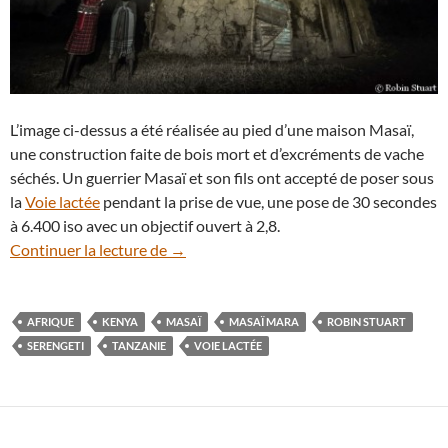
L’image ci-dessus a été réalisée au pied d’une maison Masaï,
une construction faite de bois mort et d’excréments de vache
séchés. Un guerrier Masaï et son fils ont accepté de poser sous
la
Voie lactée
pendant la prise de vue, une pose de 30 secondes
à 6.400 iso avec un objectif ouvert à 2,8.
Au pays des Masaï, la Voie lactée révèle 
Continuer la lecture de
→
AFRIQUE
KENYA
MASAÏ
MASAÏ MARA
ROBIN STUART
SERENGETI
TANZANIE
VOIE LACTÉE