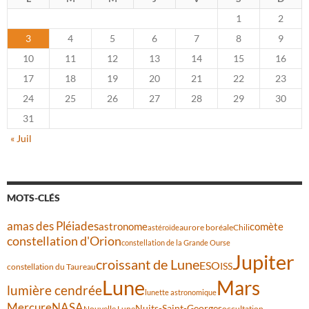
1
2
3
4
5
6
7
8
9
10
11
12
13
14
15
16
17
18
19
20
21
22
23
24
25
26
27
28
29
30
31
« Juil
MOTS-CLÉS
amas des Pléiades
comète
astronome
aurore boréale
astéroïde
Chili
constellation d'Orion
constellation de la Grande Ourse
Jupiter
croissant de Lune
ESO
ISS
constellation du Taureau
Lune
Mars
lumière cendrée
lunette astronomique
Mercure
NASA
Nuits-Saint-Georges
Nouvelle Lune
occultation