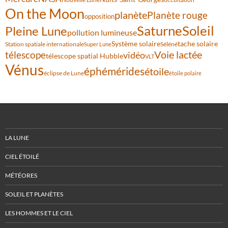
On the Moon
planète
Planète rouge
opposition
Saturne
Soleil
Pleine Lune
pollution lumineuse
Système solaire
tache solaire
Station spatiale internationale
Séléné
Super Lune
Voie lactée
télescope
vidéo
télescope spatial Hubble
VLT
Vénus
éphémérides
étoile
éclipse de Lune
étoile polaire
LA LUNE
CIEL ÉTOILÉ
MÉTÉORES
SOLEIL ET PLANÈTES
LES HOMMES ET LE CIEL