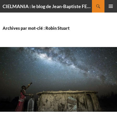
Recherche
CIELMANIA : le blog de Jean-Baptiste FELDMANN, photographe du ciel
ALLER
MENU
AU
PRINCI
CONTENU
Archives par mot-clé : Robin Stuart